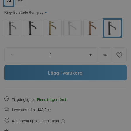
Nej
Ja
Färg
- Borstade Gun gray
favorite_border
-
+
Lägg i varukorg
Tillgänglighet:
Finns i lager först
Leverans från:
149.9 kr
Returnerar upp till 100 dagar