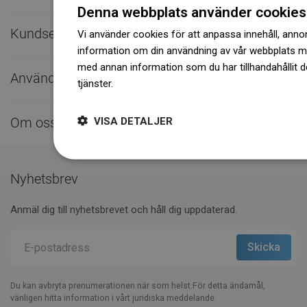
Denna webbplats använder cookies
Kundservice

Vi använder cookies för att anpassa innehåll, annons
information om din användning av vår webbplats 
med annan information som du har tillhandahållit d
Användbara länkar

tjänster.
Dowiedz się więcej
VISA DETALJER
Om oss

Nyhetsbrev
Anmäl dig till nyhetsbrevet och håll dig uppdaterad.
Du kan avbryta prenumerationen när som helst.För detta ändamål,
vänligen hitta information i vårt juridiska meddelande.