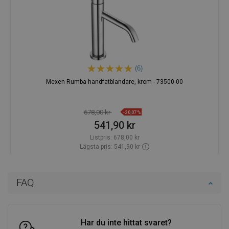
(6)
Mexen Rumba handfatblandare, krom - 73500-00
678,00 kr
−20,07%
541,90 kr
Listpris:
678,00 kr
Lägsta pris: 541,90 kr
Tillgänglighet:
Finns i lager först
Lägg i varukorg
FAQ
Jämför
favorite_border
Favoriter
Har du inte hittat svaret?