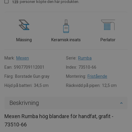
personer
köpte den här produkten.
1
2
3
Mässing
Keramisk insats
Perlator
Mark:
Mexen
Serie:
Rumba
Ean:
5907709112001
Index:
73510-66
Färg:
Borstade Gun gray
Montering:
Fristående
Höjd på batteri:
34,5 cm
Räckvidd på pipen:
12,5 cm
Beskrivning
Mexen Rumba hög blandare för handfat, grafit -
73510-66