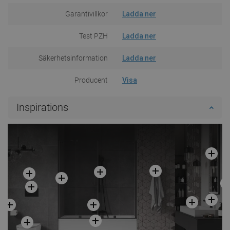
Garantivillkor
Ladda ner
Test PZH
Ladda ner
Säkerhetsinformation
Ladda ner
Producent
Visa
Inspirations