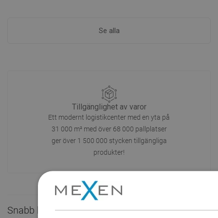
Se alla
Tillgänglighet av varor
Ett modernt logistikcenter med en yta på
31 000 m² med över 68 000 pallplatser
ger över 1 500 000 stycken tillgängliga
produkter!
Snabb kontakt
