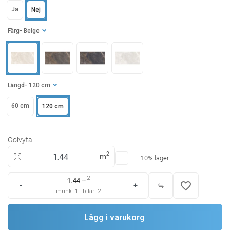
Ja
Nej
Färg
- Beige
Längd
- 120 cm
60 cm
120 cm
Golvyta
2
m
+10% lager
2
1.44
m
favorite_border
-
+
munk:
1
-
bitar:
2
Lägg i varukorg