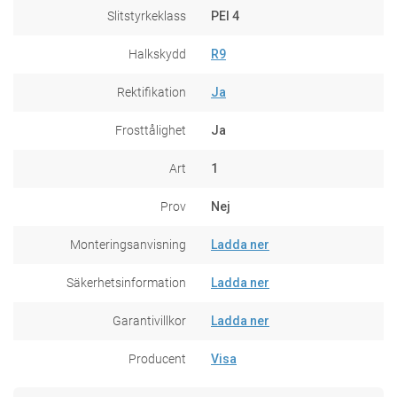
Slitstyrkeklass
PEI 4
Halkskydd
R9
Rektifikation
Ja
Frosttålighet
Ja
Art
1
Prov
Nej
Monteringsanvisning
Ladda ner
Säkerhetsinformation
Ladda ner
Garantivillkor
Ladda ner
Producent
Visa