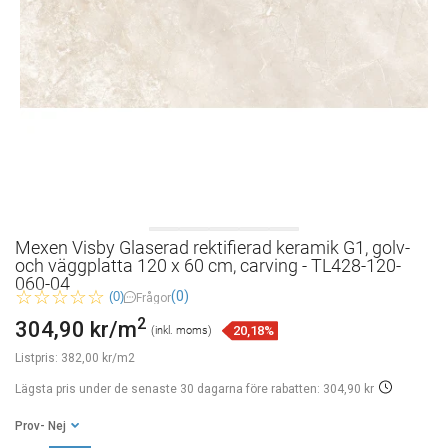
Mexen Visby Glaserad rektifierad keramik G1, golv-
och väggplatta 120 x 60 cm, carving - TL428-120-
060-04
(0)
(0)
Frågor
2
304,90 kr/m
20,18%
(inkl. moms)
Listpris:
382,00 kr/m2
Lägsta pris under de senaste 30 dagarna
före rabatten: 304,90 kr
Prov
- Nej