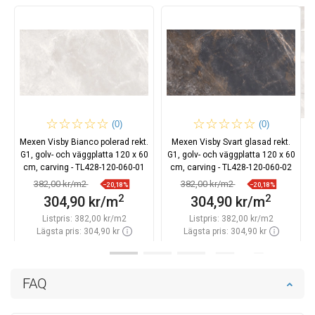
(0)
(0)
Mexen Visby Bianco polerad rekt.
Mexen Visby Svart glasad rekt.
G1, golv- och väggplatta 120 x 60
G1, golv- och väggplatta 120 x 60
cm, carving - TL428-120-060-01
cm, carving - TL428-120-060-02
382,00 kr/m2
382,00 kr/m2
−20,18%
−20,18%
2
2
304,90 kr/m
304,90 kr/m
Listpris:
382,00 kr/m2
Listpris:
382,00 kr/m2
Lägsta pris: 304,90 kr
Lägsta pris: 304,90 kr
Tillgänglighet:
Finns i lager först
Tillgänglighet:
Finns i lager först
Lägg i varukorg
Lägg i varukorg
FAQ
Jämför
favorite_border
Favoriter
Jämför
favorite_border
Favoriter