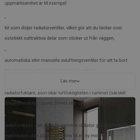
uppmärksamhet är till exempel:
kit som döljer radiatorventiler, vilket gör att du täcker över
estetiskt oattraktiva delar som sticker ut från väggen,
automatiska eller manuella avluftningsventiler för att ta bort
överflödig luft och syresätta värmesystemet,
Läs mer
radiatorfuktare, som ökar luftfuktigheten i rummet (särskilt
rekommenderas i barnrummet eller sovrummet),
radiatorskydd - att dölja en gammal radiator ger den estetiska
egenskaper utan att behöva byta till en ny modell,