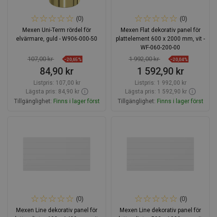
(0)
(0)
Mexen Uni-Term rördel för
Mexen Flat dekorativ panel för
elvärmare, guld - W906-000-50
plattelement 600 x 2000 mm, vit -
WF-060-200-00
107,00 kr
1 992,00 kr
−20,65%
−20,04%
84,90 kr
1 592,90 kr
Listpris:
107,00 kr
Listpris:
1 992,00 kr
Lägsta pris: 84,90 kr
Lägsta pris: 1 592,90 kr
Tillgänglighet:
Finns i lager först
Tillgänglighet:
Finns i lager först
Lägg i varukorg
Lägg i varukorg
Jämför
favorite_border
Favoriter
Jämför
favorite_border
Favoriter
(0)
(0)
Mexen Line dekorativ panel för
Mexen Line dekorativ panel för