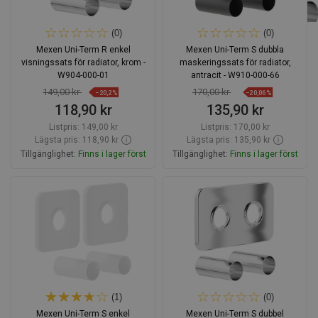
(0)
(0)
Mexen Uni-Term R enkel
Mexen Uni-Term S dubbla
visningssats för radiator, krom -
maskeringssats för radiator,
W904-000-01
antracit - W910-000-66
149,00 kr
170,00 kr
−20,2%
−20,06%
118,90 kr
135,90 kr
Listpris:
149,00 kr
Listpris:
170,00 kr
Lägsta pris: 118,90 kr
Lägsta pris: 135,90 kr
Tillgänglighet:
Finns i lager först
Tillgänglighet:
Finns i lager först
Lägg i varukorg
Lägg i varukorg
Jämför
favorite_border
Favoriter
Jämför
favorite_border
Favoriter
(1)
(0)
Mexen Uni-Term S enkel
Mexen Uni-Term S dubbel