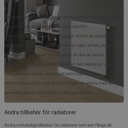
Elektrisk värmestav: Elektriska värmestavar är en lösning som
gör att du kan njuta av värmen även utanför
uppvärmningssäsongen. De möjliggör driften av radiatorn även
när centralvärmen är avstängd. När du väljer effekt på den
elektriska värmestaven bör du se till att den är mindre än
radiatorns effekt för badrummet som den monteras i. Den bör
vara utrustad med en termostat som reglerar
arbetstemperaturen och gör det möjligt att arbeta med den
användningsnivå som behövs i det ögonblicket.
Andra tillbehör för radiatorer
Andra nödvändiga tillbehör för radiatorer som kan fånga din