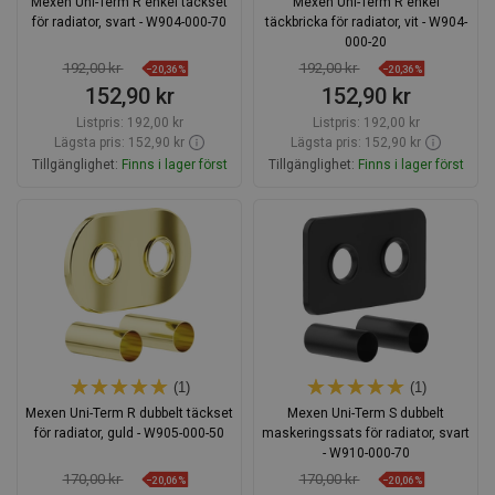
Mexen Uni-Term R enkel täckset
Mexen Uni-Term R enkel
för radiator, svart - W904-000-70
täckbricka för radiator, vit - W904-
000-20
192,00 kr
192,00 kr
−20,36%
−20,36%
152,90 kr
152,90 kr
Listpris:
192,00 kr
Listpris:
192,00 kr
Lägsta pris: 152,90 kr
Lägsta pris: 152,90 kr
Tillgänglighet:
Finns i lager först
Tillgänglighet:
Finns i lager först
Lägg i varukorg
Lägg i varukorg
Jämför
favorite_border
Favoriter
Jämför
favorite_border
Favoriter
(1)
(1)
Mexen Uni-Term R dubbelt täckset
Mexen Uni-Term S dubbelt
för radiator, guld - W905-000-50
maskeringssats för radiator, svart
- W910-000-70
170,00 kr
170,00 kr
−20,06%
−20,06%