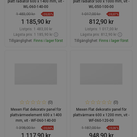
platt radiator 600 x 1400 mm, vit -
platt radiator 500 x 1000 mm, vit -
WL-060-140-00
WL-050-100-00
1 483,00 kr
1 017,00 kr
−20,03%
−20,07%
1 185,90 kr
812,90 kr
Listpris:
1 483,00 kr
Listpris:
1 017,00 kr
Lägsta pris: 1 185,90 kr
Lägsta pris: 812,90 kr
Tillgänglighet:
Finns i lager först
Tillgänglighet:
Finns i lager först
Lägg i varukorg
Lägg i varukorg
Jämför
favorite_border
Favoriter
Jämför
favorite_border
Favoriter
(0)
(0)
Mexen Flat dekorativ panel för
Mexen Flat dekorativ panel för
plattvärmeelement 600 x 1400
plattvärmare 600 x 1200 mm, vit -
mm, vit - WF-060-140-00
WF-060-120-00
1 398,00 kr
1 187,00 kr
−20,04%
−20,06%
1 117,90 kr
948,90 kr