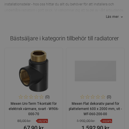
installationsdelar - hos oss hittar du allt du behöver för att installera och
underhålla radiatorn i gott skick. Vi välkomnar dig att ta del av vårt erbjudande.
Läs mer
Bästsäljare i kategorin
tillbehör till radiatorer
(0)
(0)
Mexen Uni-Term T-kontakt för
Mexen Flat dekorativ panel för
elektrisk värmare, svart - W906-
plattelement 600 x 2000 mm, vit -
000-70
WF-060-200-00
85,00 kr
1 992,00 kr
−20,12%
−20,04%
67,90 kr
1 592,90 kr