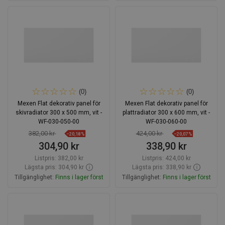
Lägg i varukorg
Lägg i varukorg
Jämför
favorite_border
Favoriter
Jämför
favorite_border
Favoriter
(0)
(0)
Mexen Flat dekorativ panel för
Mexen Flat dekorativ panel för
skivradiator 300 x 500 mm, vit -
plattradiator 300 x 600 mm, vit -
WF-030-050-00
WF-030-060-00
382,00 kr
424,00 kr
−20,18%
−20,07%
304,90 kr
338,90 kr
Listpris:
382,00 kr
Listpris:
424,00 kr
Lägsta pris: 304,90 kr
Lägsta pris: 338,90 kr
Tillgänglighet:
Finns i lager först
Tillgänglighet:
Finns i lager först
Lägg i varukorg
Lägg i varukorg
Jämför
favorite_border
Favoriter
Jämför
favorite_border
Favoriter