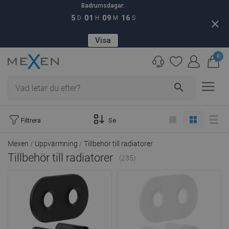
Badrumsdagar:
5
01
09
15
D
H
M
S
close
Visa
0
search
Filtrera
Se
Mexen
Uppvärmning
Tillbehör till radiatorer
Tillbehör till radiatorer
(235)