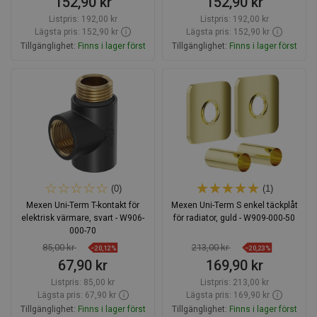
152,90 kr
152,90 kr
Listpris:
192,00 kr
Listpris:
192,00 kr
Lägsta pris: 152,90 kr
Lägsta pris: 152,90 kr
Tillgänglighet:
Finns i lager först
Tillgänglighet:
Finns i lager först
Lägg i varukorg
Lägg i varukorg
Jämför
favorite_border
Favoriter
Jämför
favorite_border
Favoriter
(0)
(1)
Mexen Uni-Term T-kontakt för
Mexen Uni-Term S enkel täckplåt
elektrisk värmare, svart - W906-
för radiator, guld - W909-000-50
000-70
85,00 kr
213,00 kr
−20,12%
−20,23%
67,90 kr
169,90 kr
Listpris:
85,00 kr
Listpris:
213,00 kr
Lägsta pris: 67,90 kr
Lägsta pris: 169,90 kr
Tillgänglighet:
Finns i lager först
Tillgänglighet:
Finns i lager först