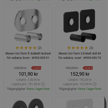
Lägg i varukorg
Lägg i varukorg
Jämför
favorite_border
Favoriter
Jämför
favorite_border
Favoriter
(2)
(3)
Mexen Uni-Term R dubbelt täckset
Mexen Uni-Term S Enkelt dolt kit
för radiator, krom - W905-000-01
för radiator, svart - W909-000-70
128,00 kr
192,00 kr
−20,39%
−20,36%
101,90 kr
152,90 kr
Listpris:
128,00 kr
Listpris:
192,00 kr
Lägsta pris: 101,90 kr
Lägsta pris: 152,90 kr
Tillgänglighet:
Finns i lager först
Tillgänglighet:
Finns i lager först
Lägg i varukorg
Lägg i varukorg
Jämför
favorite_border
Favoriter
Jämför
favorite_border
Favoriter