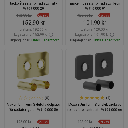
täckplåtssats för radiator, vit -
maskeringssats för radiator, krom
W909-000-20
- W910-000-01
192,00 kr
128,00 kr
−20,36%
−20,39%
152,90 kr
101,90 kr
Listpris:
192,00 kr
Listpris:
128,00 kr
Lägsta pris: 152,90 kr
Lägsta pris: 101,90 kr
Tillgänglighet:
Finns i lager först
Tillgänglighet:
Finns i lager först
Lägg i varukorg
Lägg i varukorg
Jämför
favorite_border
Favoriter
Jämför
favorite_border
Favoriter
(0)
(1)
Mexen Uni-Term S dubbla döljsats
Mexen Uni-Term S enskilt täckset
för radiator, guld - W910-000-50
för radiator, antracit - W909-000-66
192,00 kr
192,00 kr
−20,36%
−20,36%