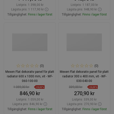
Listpris:
1 398,00 kr
Listpris:
1 187,00 kr
Lägsta pris: 1 117,90 kr
Lägsta pris: 948,90 kr
Tillgänglighet:
Finns i lager först
Tillgänglighet:
Finns i lager först
Lägg i varukorg
Lägg i varukorg
Jämför
favorite_border
Favoriter
Jämför
favorite_border
Favoriter
(0)
(0)
Mexen Flat dekorativ panel för platt
Mexen Flat dekorativ panel för platt
radiator 600 x 1000 mm, vit - WF-
radiator 300 x 400 mm, vit - WF-
060-100-00
030-040-00
1 059,00 kr
339,00 kr
−20,03%
−20,09%
846,90 kr
270,90 kr
Listpris:
1 059,00 kr
Listpris:
339,00 kr
Lägsta pris: 846,90 kr
Lägsta pris: 270,90 kr
Tillgänglighet:
Finns i lager först
Tillgänglighet:
Finns i lager först