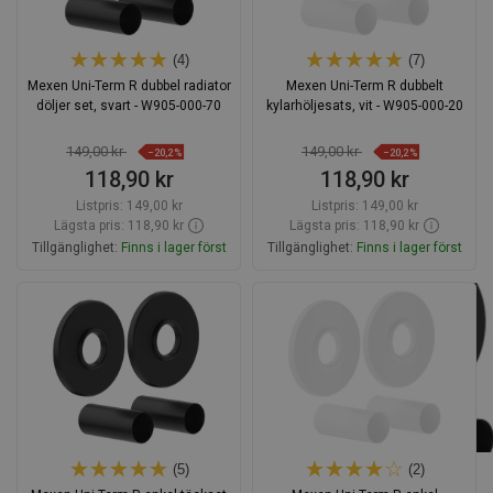
(4)
(7)
Mexen Uni-Term R dubbel radiator
Mexen Uni-Term R dubbelt
döljer set, svart - W905-000-70
kylarhöljesats, vit - W905-000-20
149,00 kr
149,00 kr
−20,2%
−20,2%
118,90 kr
118,90 kr
Listpris:
149,00 kr
Listpris:
149,00 kr
Lägsta pris: 118,90 kr
Lägsta pris: 118,90 kr
Tillgänglighet:
Finns i lager först
Tillgänglighet:
Finns i lager först
Lägg i varukorg
Lägg i varukorg
Jämför
favorite_border
Favoriter
Jämför
favorite_border
Favoriter
(5)
(2)