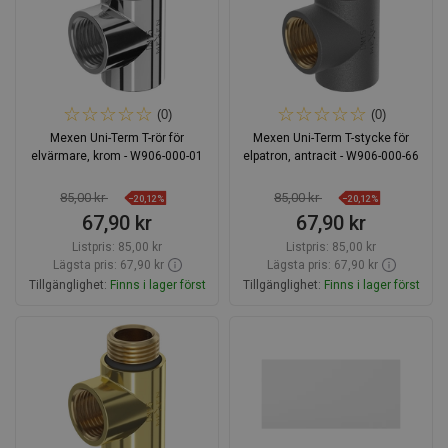
(0)
(0)
Mexen Uni-Term T-rör för
Mexen Uni-Term T-stycke för
elvärmare, krom - W906-000-01
elpatron, antracit - W906-000-66
85,00 kr
85,00 kr
−20,12%
−20,12%
67,90 kr
67,90 kr
Listpris:
85,00 kr
Listpris:
85,00 kr
Lägsta pris: 67,90 kr
Lägsta pris: 67,90 kr
Tillgänglighet:
Finns i lager först
Tillgänglighet:
Finns i lager först
Lägg i varukorg
Lägg i varukorg
Jämför
favorite_border
Favoriter
Jämför
favorite_border
Favoriter