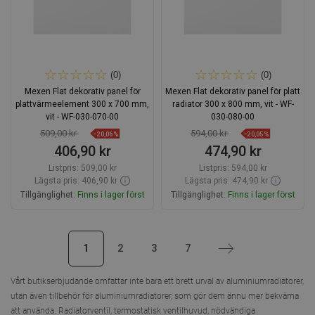
(0)
(0)
Mexen Flat dekorativ panel för
Mexen Flat dekorativ panel för platt
plattvärmeelement 300 x 700 mm,
radiator 300 x 800 mm, vit - WF-
vit - WF-030-070-00
030-080-00
509,00 kr
594,00 kr
−20,06%
−20,05%
406,90 kr
474,90 kr
Listpris:
509,00 kr
Listpris:
594,00 kr
Lägsta pris: 406,90 kr
Lägsta pris: 474,90 kr
Tillgänglighet:
Finns i lager först
Tillgänglighet:
Finns i lager först
Lägg i varukorg
Lägg i varukorg
1
2
3
7
Nästa
Jämför
favorite_border
Favoriter
Jämför
favorite_border
Favoriter
Vårt butikserbjudande omfattar inte bara ett brett urval av aluminiumradiatorer,
utan även tillbehör för aluminiumradiatorer, som gör dem ännu mer bekväma
att använda. Radiatorventil, termostatisk ventilhuvud, nödvändiga