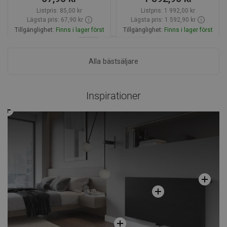
Listpris:
85,00 kr
Listpris:
1 992,00 kr
Lägsta pris: 67,90 kr
Lägsta pris: 1 592,90 kr
Tillgänglighet:
Finns i lager först
Tillgänglighet:
Finns i lager först
Lägg i varukorg
Lägg i varukorg
Alla bästsäljare
Jämför
favorite_border
Favoriter
Jämför
favorite_border
Favoriter
Inspirationer