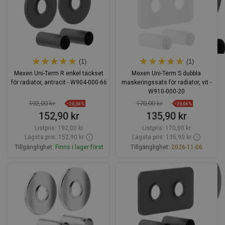
(1)
(1)
Mexen Uni-Term R enkel täckset
Mexen Uni-Term S dubbla
för radiator, antracit - W904-000-66
maskeringssats för radiator, vit -
W910-000-20
192,00 kr
170,00 kr
−20,36%
−20,06%
152,90 kr
135,90 kr
Listpris:
192,00 kr
Listpris:
170,00 kr
Lägsta pris: 152,90 kr
Lägsta pris: 135,90 kr
Tillgänglighet:
Finns i lager först
Tillgänglighet:
2026-11-06
Lägg i varukorg
Lägg i varukorg
Jämför
favorite_border
Favoriter
Jämför
favorite_border
Favoriter