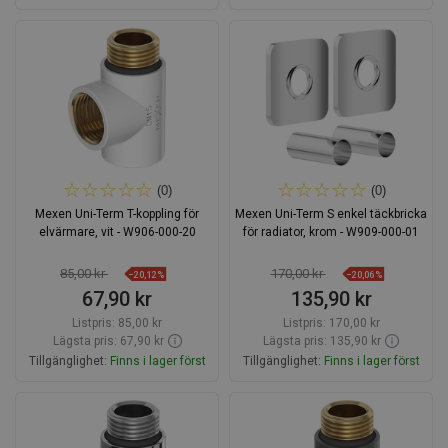
Lägg i varukorg
Lägg i varukorg
Jämför
favorite_border
Favoriter
Jämför
favorite_border
Favoriter
(0)
(0)
Mexen Uni-Term T-koppling för
Mexen Uni-Term S enkel täckbricka
elvärmare, vit - W906-000-20
för radiator, krom - W909-000-01
85,00 kr
170,00 kr
−20,12%
−20,06%
67,90 kr
135,90 kr
Listpris:
85,00 kr
Listpris:
170,00 kr
Lägsta pris: 67,90 kr
Lägsta pris: 135,90 kr
Tillgänglighet:
Finns i lager först
Tillgänglighet:
Finns i lager först
Lägg i varukorg
Lägg i varukorg
Jämför
favorite_border
Favoriter
Jämför
favorite_border
Favoriter