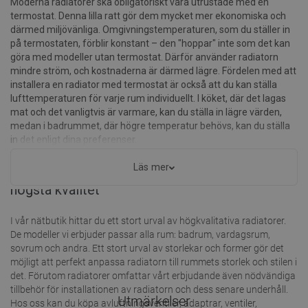
Moderna radiatorer ska obligatoriskt vara utrustade med en
termostat. Denna lilla ratt gör dem mycket mer ekonomiska och
därmed miljövänliga. Omgivningstemperaturen, som du ställer in
på termostaten, förblir konstant – den "hoppar" inte som det kan
göra med modeller utan termostat. Därför använder radiatorn
mindre ström, och kostnaderna är därmed lägre. Fördelen med att
installera en radiator med termostat är också att du kan ställa
lufttemperaturen för varje rum individuellt. I köket, där det lagas
mat och det vanligtvis är varmare, kan du ställa in lägre värden,
medan i badrummet, där högre temperatur behövs, kan du ställa
in det enligt dina preferenser.
Mexens erbjudande: radiatorer och tillbehör av
Läs mer
högsta kvalitet
I vår nätbutik hittar du ett stort urval av högkvalitativa radiatorer.
De modeller vi erbjuder passar alla rum: badrum, vardagsrum,
sovrum och andra. Ett stort urval av storlekar och former gör det
möjligt att perfekt anpassa radiatorn till rummets storlek och stilen i
det. Förutom radiatorer omfattar vårt erbjudande även nödvändiga
tillbehör för installationen av radiatorn och dess senare underhåll.
Utmärkelser
Hos oss kan du köpa avluftningsventiler, adaptrar, ventiler,