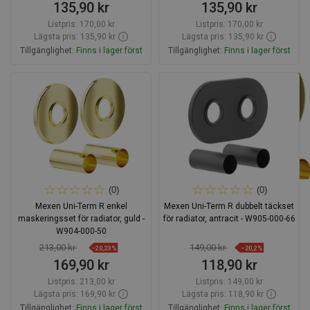
135,90 kr
135,90 kr
Listpris:
170,00 kr
Listpris:
170,00 kr
Lägsta pris: 135,90 kr
Lägsta pris: 135,90 kr
Tillgänglighet:
Finns i lager först
Tillgänglighet:
Finns i lager först
Lägg i varukorg
Lägg i varukorg
Jämför
favorite_border
Favoriter
Jämför
favorite_border
Favoriter
(0)
(0)
Mexen Uni-Term R enkel
Mexen Uni-Term R dubbelt täckset
maskeringsset för radiator, guld -
för radiator, antracit - W905-000-66
W904-000-50
213,00 kr
149,00 kr
−20,23%
−20,2%
169,90 kr
118,90 kr
Listpris:
213,00 kr
Listpris:
149,00 kr
Lägsta pris: 169,90 kr
Lägsta pris: 118,90 kr
Tillgänglighet:
Finns i lager först
Tillgänglighet:
Finns i lager först