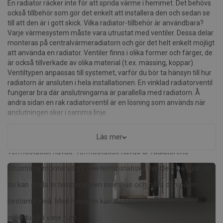
En radiator räcker inte för att sprida värme i hemmet. Det behövs
också tillbehör som gör det enkelt att installera den och sedan se
till att den är i gott skick. Vilka radiator-tillbehör är användbara?
Varje värmesystem måste vara utrustat med ventiler. Dessa delar
monteras på centralvärmeradiatorn och gör det helt enkelt möjligt
att använda en radiator. Ventiler finns i olika former och färger, de
är också tillverkade av olika material (t.ex. mässing, koppar).
Ventiltypen anpassas till systemet, varför du bör ta hänsyn till hur
radiatorn är ansluten i hela installationen.
En vinklad radiatorventil
fungerar bra där anslutningarna är parallella med radiatorn. Å
andra sidan
en rak radiatorventil är en lösning som används när
anslutningen sker i samma linje.
Läs mer
Termostatisk huvud: Termostatisk huvud är radiatorens
utrustning monterad på den termostatiska ventilen. Det gör att
du kan ställa in temperaturen inomhus och hålla den på en
bestämd nivå. Med huvuden kan du hantera temperaturen
individuellt i varje rum.