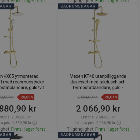
ighet:
Finns i lager först
Tillgänglighet:
Finns i lager först
DAGAR
BADRUMSDAGAR
Lägg i varukorg
Lägg i varukorg
för
favorite_border
Favoriter
Jämför
favorite_border
Favoriter
n KX05 ytmonterad
Mexen KT40 utanpåliggande
et med regnmunstycke
duschset med takdusch och
statblandare, guld/vit -
termostatblandare, guld -
771500591-50
771504093-50
52,00 kr
−20,03%
2 584,00 kr
−20,01%
880,90 kr
2 066,90 kr
istpris:
2 352,00 kr
Listpris:
2 584,00 kr
a pris: 1 880,90 kr
Lägsta pris: 2 066,90 kr
ighet:
Finns i lager först
Tillgänglighet:
Finns i lager först
DAGAR
BADRUMSDAGAR