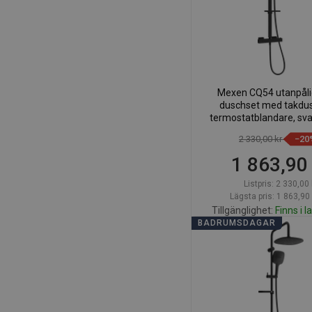
Mexen CQ54 utanpål
duschset med takdu
termostatblandare, sva
772505495-7
2 330,00 kr
−20
1 863,90
Listpris:
2 330,00 
Lägsta pris: 1 863,90 
Tillgänglighet:
Finns i l
BADRUMSDAGAR
Lägg i varuk
Jämför
favorite_border
Fa