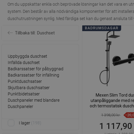
Om du uppskattar enkla och beprövade lösningar kan det vara en utmä
system. Den består av alla nödvändiga komponenter för att installer
duschutrustningen synlig. Med färdiga set kan du genast ansluta till 
BADRUMSDAGAR
Tillbaka till:
Duschset
Uppbyggda duschset
Infällda duschset
Badkarssatser för påbyggnad
Badkarssatser för infällning
Punktduschsatser
Skjutbara duschsatser
Punktbidetsatser
Mexen Slim Tord du
Duschpaneler med blandare
utanpåliggande med r
och termostatisk dusch
Duschpaneler
svart - 77105200
1 398,00 kr
−20,
I lager
198
1 117,90