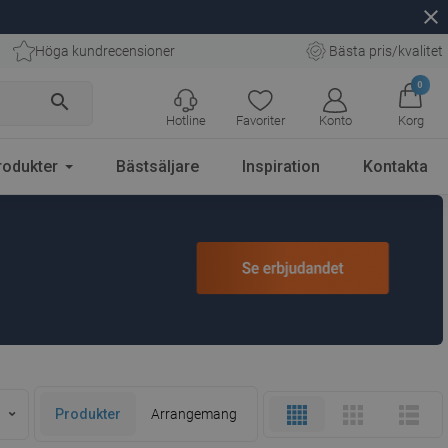
close
Höga kundrecensioner
Bästa pris/kvalitet
0
search
Hotline
Favoriter
Konto
Korg
rodukter
Bästsäljare
Inspiration
Kontakta
Produkter
Arrangemang