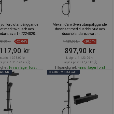
yo Tord utanpåliggande
Mexen Caro Sven utanpåliggande
et med takdusch och
duschset med duschhuvud och
dare, svart - 72240200-
duschblandare, svart -
70
746640262-70
98,00 kr
−20,04%
1 123,00 kr
−20,04%
117,90 kr
897,90 kr
istpris:
1 398,00 kr
Listpris:
1 123,00 kr
a pris: 1 117,90 kr
Lägsta pris: 897,90 kr
ighet:
Finns i lager först
Tillgänglighet:
Finns i lager först
DAGAR
BADRUMSDAGAR
Lägg i varukorg
Lägg i varukorg
för
favorite_border
Favoriter
Jämför
favorite_border
Favoriter