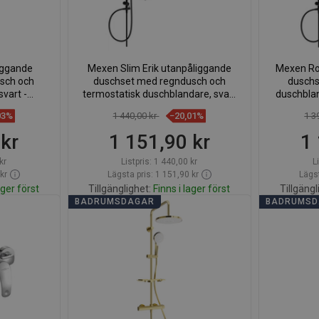
iggande
Mexen Slim Erik utanpåliggande
Mexen Ro
sch och
duschset med regndusch och
duschs
vart -
termostatisk duschblandare, svart
duschblan
0
- 77105205-70
03%
1 440,00 kr
−20,01%
1 3
 kr
1 151,90 kr
1 
kr
Listpris:
1 440,00 kr
L
kr
Lägsta pris: 1 151,90 kr
Lägst
ager först
Tillgänglighet:
Finns i lager först
Tillgängl
BADRUMSDAGAR
BADRUMS
org
Lägg i varukorg
voriter
Jämför
favorite_border
Favoriter
Jäm