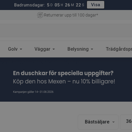
Visa
5
05
26
21
Badrumsdagar:
D
H
M
S
Returnerar upp till 100 dagar*
Golv
Väggar
Belysning
Trädgårdsp
36
Bästsäljare