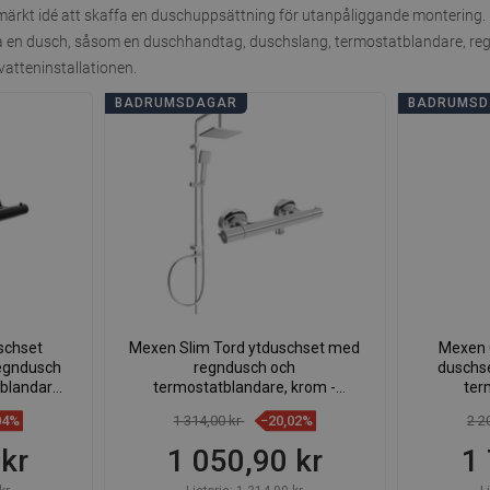
rkt idé att skaffa en duschuppsättning för utanpåliggande montering. De
a en dusch, såsom en duschhandtag, duschslang, termostatblandare, regnd
vatteninstallationen.
BADRUMSDAGAR
BADRUMS
schset
Mexen Slim Tord ytduschset med
Mexen 
egndusch
regndusch och
duschs
blandare,
termostatblandare, krom -
ter
-70
77105200-00
04%
1 314,00 kr
−20,02%
2 2
 kr
1 050,90 kr
1 