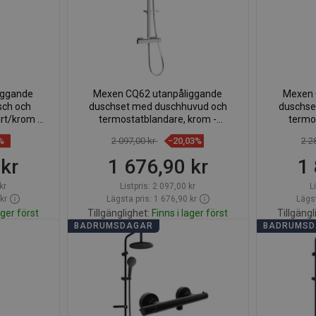
iggande
Mexen CQ62 utanpåliggande
Mexen 
sch och
duschset med duschhuvud och
duschse
rt/krom -
termostatblandare, krom -
termo
1
772506295-00
%
2 097,00 kr
−20,03%
2 2
 kr
1 676,90 kr
1 
kr
Listpris:
2 097,00 kr
L
kr
Lägsta pris: 1 676,90 kr
Lägst
ager först
Tillgänglighet:
Finns i lager först
Tillgängl
BADRUMSDAGAR
BADRUMS
org
Lägg i varukorg
voriter
Jämför
favorite_border
Favoriter
Jäm