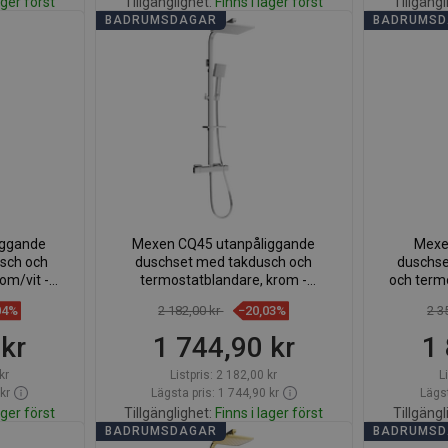
ager först
Tillgänglighet:
Finns i lager först
Tillgängl
BADRUMSDAGAR
BADRUMS
org
Lägg i varukorg
voriter
Jämför
favorite_border
Favoriter
Jäm
iggande
Mexen CQ45 utanpåliggande
Mexe
sch och
duschset med takdusch och
duschs
om/vit -
termostatblandare, krom -
och termo
0
772504595-00
04%
2 182,00 kr
−20,03%
2 3
 kr
1 744,90 kr
1 
kr
Listpris:
2 182,00 kr
L
kr
Lägsta pris: 1 744,90 kr
Lägst
ager först
Tillgänglighet:
Finns i lager först
Tillgängl
BADRUMSDAGAR
BADRUMS