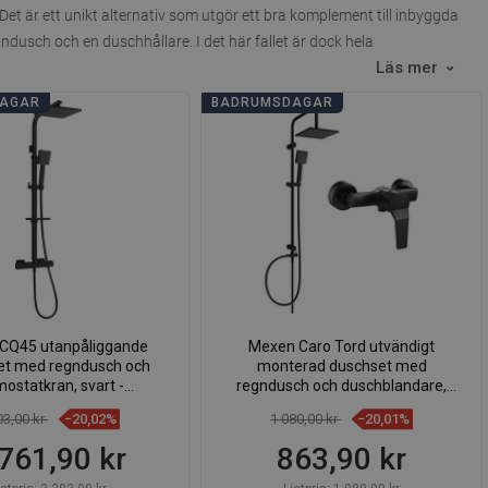
t är ett unikt alternativ som utgör ett bra komplement till inbyggda
usch och en duschhållare. I det här fallet är dock hela
Läs mer
DAGAR
BADRUMSDAGAR
CQ45 utanpåliggande
Mexen Caro Tord utvändigt
et med regndusch och
monterad duschset med
mostatkran, svart -
regndusch och duschblandare,
772504595-70
svart - 746640200-70
03,00 kr
−20,02%
1 080,00 kr
−20,01%
761,90 kr
863,90 kr