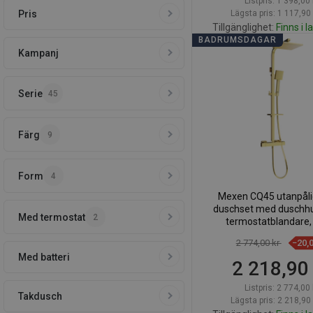
Listpris:
1 398,00 
Pris
Lägsta pris: 1 117,90 
Tillgänglighet:
Finns i l
BADRUMSDAGAR
Kampanj
Lägg i varuk
Jämför
favorite_border
Fa
Serie
45
Färg
9
Form
4
Mexen CQ45 utanpål
duschset med duschh
Med termostat
2
termostatblandare, 
772504595-5
2 774,00 kr
−20,
Med batteri
2 218,90
Listpris:
2 774,00 
Takdusch
Lägsta pris: 2 218,90 