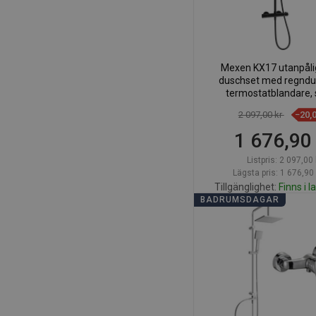
Mexen KX17 utanpål
duschset med regndu
termostatblandare, s
771501791-7
2 097,00 kr
−20,
1 676,90
Listpris:
2 097,00 
Lägsta pris: 1 676,90 
Tillgänglighet:
Finns i l
BADRUMSDAGAR
Lägg i varuk
Jämför
favorite_border
Fa