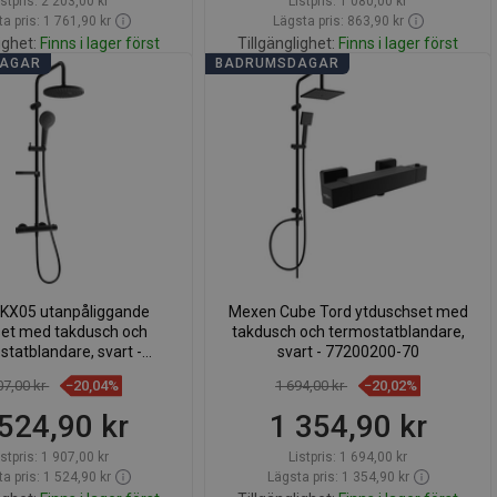
istpris:
2 203,00 kr
Listpris:
1 080,00 kr
a pris: 1 761,90 kr
Lägsta pris: 863,90 kr
ighet:
Finns i lager först
Tillgänglighet:
Finns i lager först
DAGAR
BADRUMSDAGAR
Lägg i varukorg
Lägg i varukorg
för
favorite_border
Favoriter
Jämför
favorite_border
Favoriter
KX05 utanpåliggande
Mexen Cube Tord ytduschset med
et med takdusch och
takdusch och termostatblandare,
statblandare, svart -
svart - 77200200-70
771500591-70
07,00 kr
−20,04%
1 694,00 kr
−20,02%
524,90 kr
1 354,90 kr
istpris:
1 907,00 kr
Listpris:
1 694,00 kr
a pris: 1 524,90 kr
Lägsta pris: 1 354,90 kr