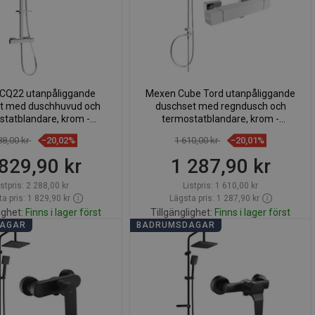
SWEDISH
FINNISH
PORTUGUESE
CROATIAN
CQ22 utanpåliggande
Mexen Cube Tord utanpåliggande
t med duschhuvud och
duschset med regndusch och
GREEK
statblandare, krom -
termostatblandare, krom -
772502295-00
77200200-00
SLOVENIAN
88,00 kr
−20,02%
1 610,00 kr
−20,01%
829,90 kr
1 287,90 kr
istpris:
2 288,00 kr
Listpris:
1 610,00 kr
a pris: 1 829,90 kr
Lägsta pris: 1 287,90 kr
ighet:
Finns i lager först
Tillgänglighet:
Finns i lager först
DAGAR
BADRUMSDAGAR
Lägg i varukorg
Lägg i varukorg
för
favorite_border
Favoriter
Jämför
favorite_border
Favoriter