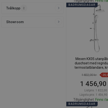
Tillgänglighet:
Finns i l
BADRUMSDAGAR
Tvålkopp
2
Lägg i varuk
Jämför
favorite_border
Fa
Showroom
Mexen KX05 utanpål
duschset med regndu
termostatblandare, kr
771500591-0
1 822,00 kr
−20,
1 456,90
Listpris:
1 822,00 
Lägsta pris: 1 456,90 
Tillgänglighet:
Finns i l
BADRUMSDAGAR