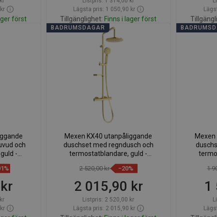
kr
Listpris:
1 314,00 kr
L
kr
Lägsta pris: 1 050,90 kr
Lägst
ager först
Tillgänglighet:
Finns i lager först
Tillgängl
BADRUMSDAGAR
BADRUMS
org
Lägg i varukorg
voriter
Jämför
favorite_border
Favoriter
Jäm
iggande
Mexen KX40 utanpåliggande
Mexen 
uvud och
duschset med regndusch och
duschs
guld -
termostatblandare, guld -
termo
0
771504091-50
01%
2 520,00 kr
−20%
1 9
 kr
2 015,90 kr
1 
kr
Listpris:
2 520,00 kr
L
kr
Lägsta pris: 2 015,90 kr
Lägst