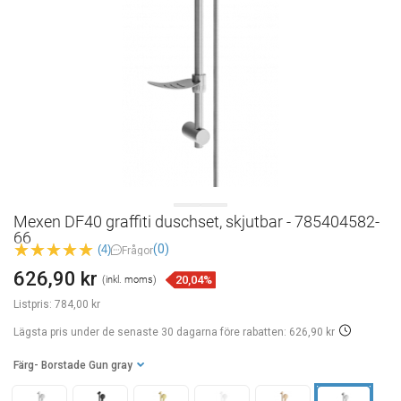
Mexen DF40 graffiti duschset, skjutbar - 785404582-
66
(0)
(4)
Frågor
626,90 kr
20,04%
(inkl. moms)
Listpris:
784,00 kr
Lägsta pris under de senaste 30 dagarna
före rabatten: 626,90 kr
Färg
- Borstade Gun gray