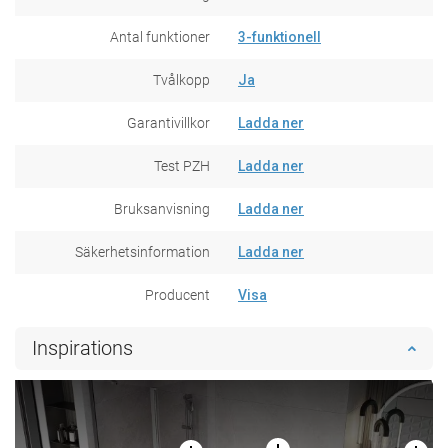
Antal funktioner
3-funktionell
Tvålkopp
Ja
Garantivillkor
Ladda ner
Test PZH
Ladda ner
Bruksanvisning
Ladda ner
Säkerhetsinformation
Ladda ner
Producent
Visa
Inspirations