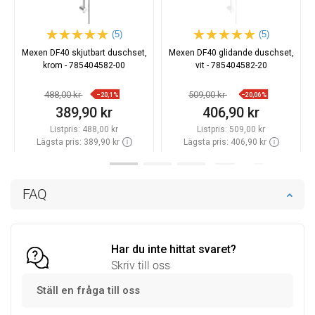
(5)
(5)
Mexen DF40 skjutbart duschset,
Mexen DF40 glidande duschset,
krom - 785404582-00
vit - 785404582-20
488,00 kr
509,00 kr
−20,1%
−20,06%
389,90 kr
406,90 kr
Listpris:
488,00 kr
Listpris:
509,00 kr
Lägsta pris: 389,90 kr
Lägsta pris: 406,90 kr
Tillgänglighet:
Finns i lager först
Tillgänglighet:
Finns i lager först
Lägg i varukorg
Lägg i varukorg
FAQ
Jämför
favorite_border
Favoriter
Jämför
favorite_border
Favoriter
Har du inte hittat svaret?
Skriv till oss
Ställ en fråga till oss