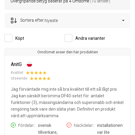
Övergripande betyg baserat på 4 Omdöme
(10 länder)
Sortera efter:
Nyaste
Köpt
Andra varianter
Omdömet avser den här produkten
AnitG
Kvalitet:
Utseende:
Jag förväntade mig inte så bra kvalitet till ett så lågt pris.
Jag kan särskilt berömma DF40-setet för: antalet
funktioner (3), mässingsändarna och supersnabb och enkel
rengöring tack vare den släta ytan. Definitivt en produkt
värd att uppmärksamma.
Fördelar:
svensk
Nackdelar:
installationen
tillverkare,
var lite