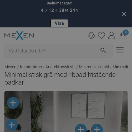
Badrumsdagar:
4
12
38
24
D
H
M
S
close
Visa
0
search
Mexen
Inspirations
Arkitektonisk stil
Minimalistisk stil
Minimalist
Minimalistisk grå med ribbad fristående
badkar