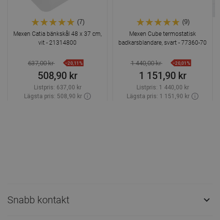
(7)
(9)
Mexen Catia bänkskål 48 x 37 cm,
Mexen Cube termostatisk
vit - 21314800
badkarsblandare, svart - 77360-70
637,00 kr
1 440,00 kr
−20,11%
−20,01%
508,90 kr
1 151,90 kr
Listpris:
637,00 kr
Listpris:
1 440,00 kr
Lägsta pris: 508,90 kr
Lägsta pris: 1 151,90 kr
Tillgänglighet:
Finns i lager först
Tillgänglighet:
Finns i lager först
Lägg i varukorg
Lägg i varukorg
Jämför
favorite_border
Favoriter
Jämför
favorite_border
Favoriter
Snabb kontakt
