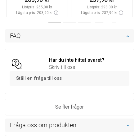
Listpris:
255,00 kr
Listpris:
298,00 kr
Lägsta pris: 203,90 kr
Lägsta pris: 237,90 kr
Tillgänglighet:
Finns i lager först
Tillgänglighet:
Finns i lager först
Lägg i varukorg
Lägg i varukorg
FAQ
Jämför
favorite_border
Favoriter
Jämför
favorite_border
Favoriter
Har du inte hittat svaret?
Skriv till oss
Ställ en fråga till oss
Se fler frågor
Fråga oss om produkten