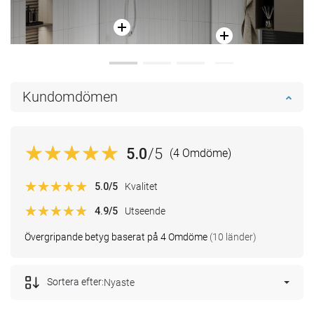
Kundomdömen
5.0
/5
(4 Omdöme)
5.0
/5
Kvalitet
4.9
/5
Utseende
Övergripande betyg baserat på 4 Omdöme
(10 länder)
Sortera efter:
Nyaste