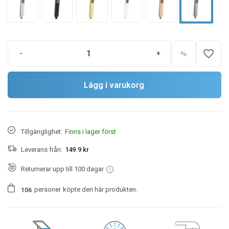
favorite_border
-
+
Lägg i varukorg
Tillgänglighet:
Finns i lager först
Leverans från:
149.9 kr
Returnerar upp till 100 dagar
personer
köpte den här produkten.
1
0
6