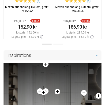
(6)
(4)
Mexen duschslang 150 cm, grafit -
Mexen duschslang 150 cm, grafit -
79450-66
79460-66
192,00 kr
234,00 kr
−20,36%
−20,13%
152,90 kr
186,90 kr
Listpris:
192,00 kr
Listpris:
234,00 kr
Lägsta pris: 152,90 kr
Lägsta pris: 186,90 kr
Tillgänglighet:
2026-09-08
Tillgänglighet:
Finns i lager först
Lägg i varukorg
Lägg i varukorg
Inspirations
Jämför
favorite_border
Favoriter
Jämför
favorite_border
Favoriter