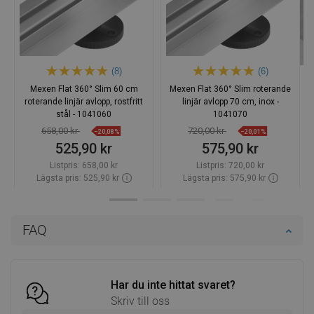
(8)
(6)
Mexen Flat 360° Slim 60 cm
Mexen Flat 360° Slim roterande
roterande linjär avlopp, rostfritt
linjär avlopp 70 cm, inox -
stål - 1041060
1041070
658,00 kr
720,00 kr
−20,08%
−20,01%
525,90 kr
575,90 kr
Listpris:
658,00 kr
Listpris:
720,00 kr
Lägsta pris: 525,90 kr
Lägsta pris: 575,90 kr
Tillgänglighet:
Finns i lager först
Tillgänglighet:
Finns i lager först
Lägg i varukorg
Lägg i varukorg
FAQ
Jämför
favorite_border
Favoriter
Jämför
favorite_border
Favoriter
Har du inte hittat svaret?
Skriv till oss