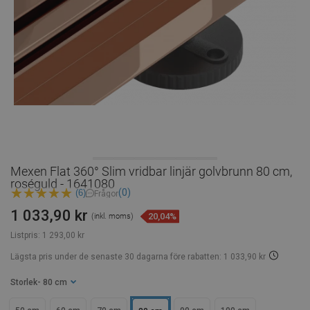
Mexen Flat 360° Slim vridbar linjär golvbrunn 80 cm,
roséguld - 1641080
(0)
(6)
Frågor
1 033,90 kr
20,04%
(inkl. moms)
Listpris:
1 293,00 kr
Lägsta pris under de senaste 30 dagarna
före rabatten: 1 033,90 kr
Storlek
- 80 cm