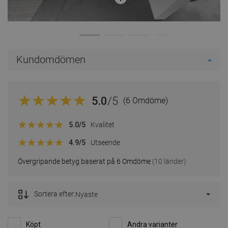
Kundomdömen
5.0
/5
(6 Omdöme)
5.0
/5
Kvalitet
4.9
/5
Utseende
Övergripande betyg baserat på 6 Omdöme
(10 länder)
Sortera efter:
Nyaste
Köpt
Andra varianter