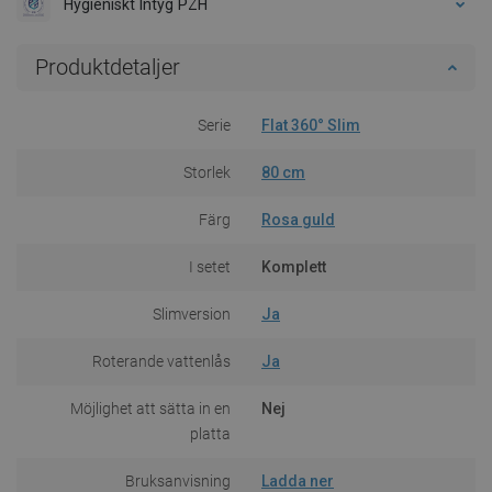
Hygieniskt Intyg PZH
Produktdetaljer
Serie
Flat 360° Slim
Storlek
80 cm
Färg
Rosa guld
I setet
Komplett
Slimversion
Ja
Roterande vattenlås
Ja
Möjlighet att sätta in en
Nej
platta
Bruksanvisning
Ladda ner