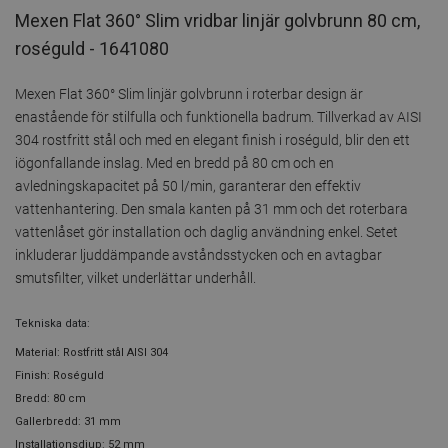
Mexen Flat 360° Slim vridbar linjär golvbrunn 80 cm,
roséguld - 1641080
Mexen Flat 360° Slim linjär golvbrunn i roterbar design är
enastående för stilfulla och funktionella badrum. Tillverkad av AISI
304 rostfritt stål och med en elegant finish i roséguld, blir den ett
iögonfallande inslag. Med en bredd på 80 cm och en
avledningskapacitet på 50 l/min, garanterar den effektiv
vattenhantering. Den smala kanten på 31 mm och det roterbara
vattenlåset gör installation och daglig användning enkel. Setet
inkluderar ljuddämpande avståndsstycken och en avtagbar
smutsfilter, vilket underlättar underhåll.
Tekniska data:
Material: Rostfritt stål AISI 304
Finish: Roséguld
Bredd: 80 cm
Gallerbredd: 31 mm
Installationsdjup: 52 mm