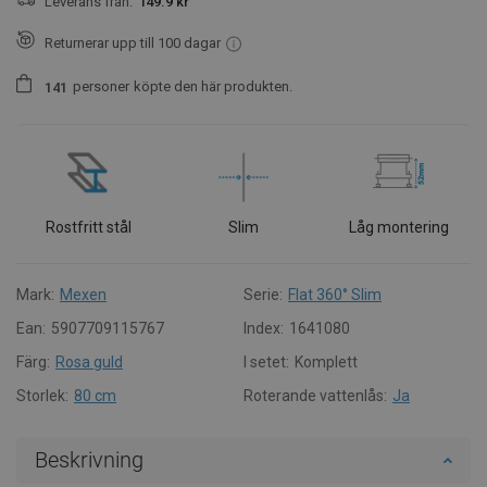
Leverans från:
149.9 kr
Returnerar upp till 100 dagar
personer
köpte den här produkten.
1
4
1
Rostfritt stål
Slim
Låg montering
Mark:
Mexen
Serie:
Flat 360° Slim
Ean:
5907709115767
Index:
1641080
Färg:
Rosa guld
I setet:
Komplett
Storlek:
80 cm
Roterande vattenlås:
Ja
Beskrivning