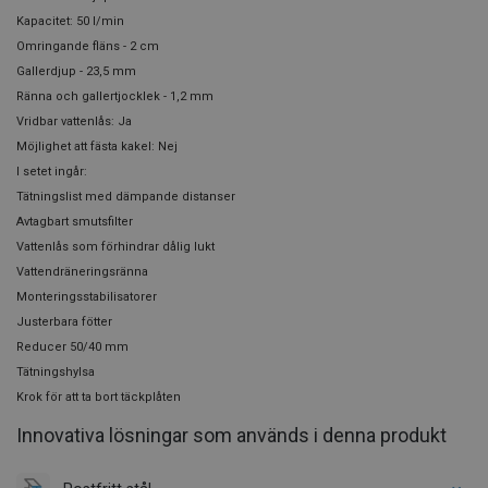
Kapacitet: 50 l/min
Omringande fläns - 2 cm
Gallerdjup - 23,5 mm
Ränna och gallertjocklek - 1,2 mm
Vridbar vattenlås: Ja
Möjlighet att fästa kakel: Nej
I setet ingår:
Tätningslist med dämpande distanser
Avtagbart smutsfilter
Vattenlås som förhindrar dålig lukt
Vattendräneringsränna
Monteringsstabilisatorer
Justerbara fötter
Reducer 50/40 mm
Tätningshylsa
Krok för att ta bort täckplåten
Innovativa lösningar som används i denna produkt