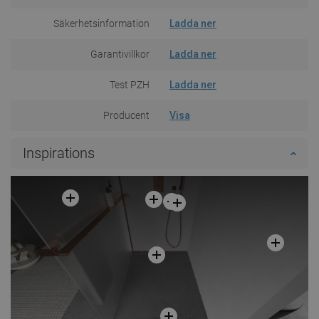
Säkerhetsinformation
Ladda ner
Garantivillkor
Ladda ner
Test PZH
Ladda ner
Producent
Visa
Inspirations