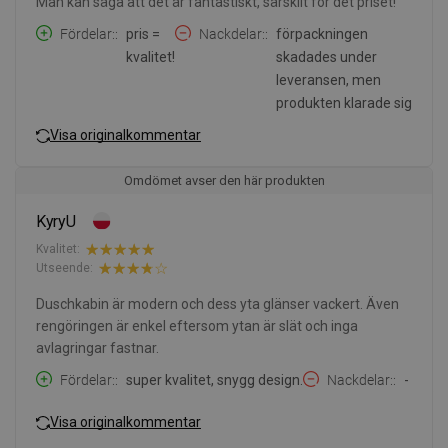
Man kan säga att det är fantastiskt, särskilt för det priset!
Fördelar:
pris =
Nackdelar:
förpackningen
kvalitet!
skadades under
leveransen, men
produkten klarade sig
Visa originalkommentar
Omdömet avser den här produkten
KyryU
Kvalitet:
Utseende:
Duschkabin är modern och dess yta glänser vackert. Även
rengöringen är enkel eftersom ytan är slät och inga
avlagringar fastnar.
Fördelar:
super kvalitet, snygg design.
Nackdelar:
-
Visa originalkommentar