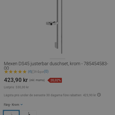
Mexen DS45 justerbar duschset, krom - 785454583-
00
(0)
(4)
Frågor
423,90 kr
20,02%
(inkl. moms)
Listpris:
530,00 kr
Lägsta pris under de senaste 30 dagarna
före rabatten: 423,90 kr
Färg
- Krom