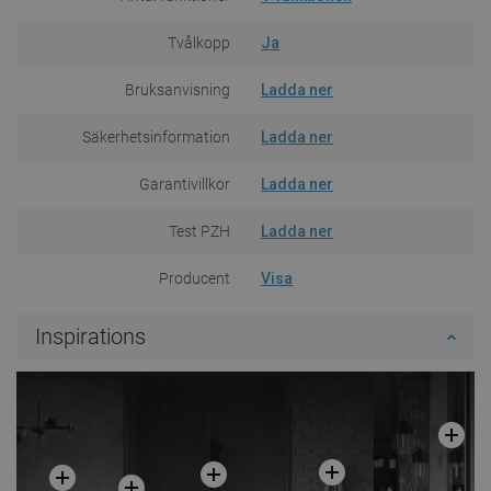
Tvålkopp
Ja
Bruksanvisning
Ladda ner
Säkerhetsinformation
Ladda ner
Garantivillkor
Ladda ner
Test PZH
Ladda ner
Producent
Visa
Inspirations