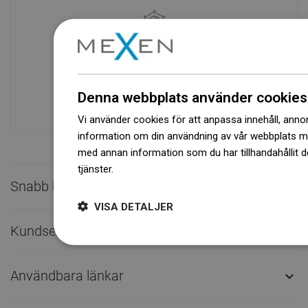
Tillgänglighet av varor
Ett modernt logistikcenter med en yta på
31 000 m² med över 68 000 pallplatser
ger över 1 500 000 stycken tillgängliga
Denna webbplats använder cookies
produkter!
Vi använder cookies för att anpassa innehåll, annons
information om din användning av vår webbplats 
med annan information som du har tillhandahållit d
tjänster.
Dowiedz się więcej
Snabb kontakt

VISA DETALJER
Kundservice

Användbara länkar
