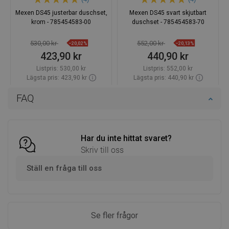
Mexen DS45 justerbar duschset,
Mexen DS45 svart skjutbart
krom - 785454583-00
duschset - 785454583-70
530,00 kr
552,00 kr
−20,02%
−20,13%
423,90 kr
440,90 kr
Listpris:
530,00 kr
Listpris:
552,00 kr
Lägsta pris: 423,90 kr
Lägsta pris: 440,90 kr
Tillgänglighet:
Finns i lager först
Tillgänglighet:
Finns i lager först
FAQ
Lägg i varukorg
Lägg i varukorg
Jämför
favorite_border
Favoriter
Jämför
favorite_border
Favoriter
Har du inte hittat svaret?
Skriv till oss
Ställ en fråga till oss
Se fler frågor