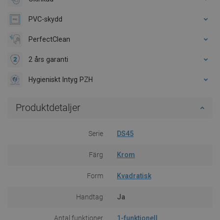
PVC-skydd
PerfectClean
2 års garanti
Hygieniskt Intyg PZH
Produktdetaljer
Serie
DS45
Färg
Krom
Form
Kvadratisk
Handtag
Ja
Antal funktioner
1-funktionell