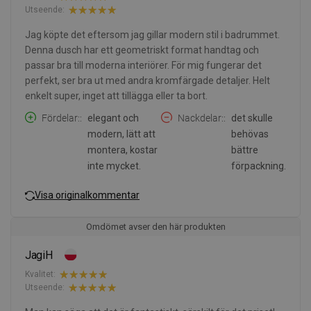
Utseende:
Jag köpte det eftersom jag gillar modern stil i badrummet.
Denna dusch har ett geometriskt format handtag och
passar bra till moderna interiörer. För mig fungerar det
perfekt, ser bra ut med andra kromfärgade detaljer. Helt
enkelt super, inget att tillägga eller ta bort.
Fördelar:
elegant och
Nackdelar:
det skulle
modern, lätt att
behövas
montera, kostar
bättre
inte mycket.
förpackning.
Visa originalkommentar
Omdömet avser den här produkten
JagiH
Kvalitet:
Utseende: