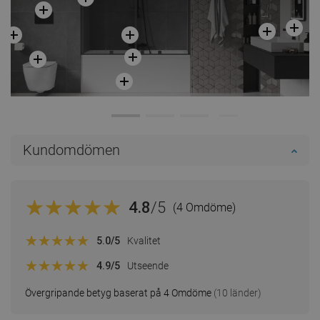
Kundomdömen
4.8
/5
(4 Omdöme)
5.0
/5
Kvalitet
4.9
/5
Utseende
Övergripande betyg baserat på 4 Omdöme
(10 länder)