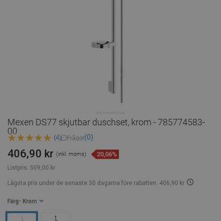
Mexen DS77 skjutbar duschset, krom - 785774583-
00
(0)
(4)
Frågor
406,90 kr
20,06%
(inkl. moms)
Listpris:
509,00 kr
Lägsta pris under de senaste 30 dagarna
före rabatten: 406,90 kr
Färg
- Krom