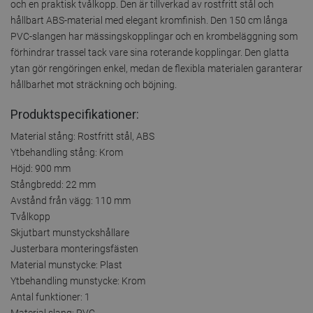
och en praktisk tvålkopp. Den är tillverkad av rostfritt stål och
hållbart ABS-material med elegant kromfinish. Den 150 cm långa
PVC-slangen har mässingskopplingar och en krombeläggning som
förhindrar trassel tack vare sina roterande kopplingar. Den glatta
ytan gör rengöringen enkel, medan de flexibla materialen garanterar
hållbarhet mot sträckning och böjning.
Produktspecifikationer:
Material stång: Rostfritt stål, ABS
Ytbehandling stång: Krom
Höjd: 900 mm
Stångbredd: 22 mm
Avstånd från vägg: 110 mm
Tvålkopp
Skjutbart munstyckshållare
Justerbara monteringsfästen
Material munstycke: Plast
Ytbehandling munstycke: Krom
Antal funktioner: 1
Material slang: PVC