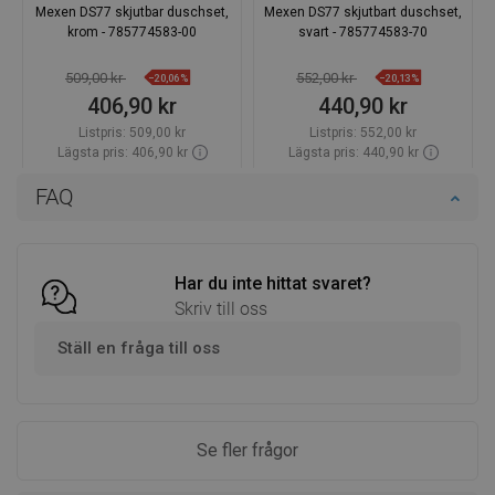
Mexen DS77 skjutbar duschset,
Mexen DS77 skjutbart duschset,
krom - 785774583-00
svart - 785774583-70
509,00 kr
552,00 kr
−20,06%
−20,13%
406,90 kr
440,90 kr
Listpris:
509,00 kr
Listpris:
552,00 kr
Lägsta pris: 406,90 kr
Lägsta pris: 440,90 kr
Tillgänglighet:
Finns i lager först
Tillgänglighet:
Finns i lager först
FAQ
Lägg i varukorg
Lägg i varukorg
Jämför
favorite_border
Favoriter
Jämför
favorite_border
Favoriter
Har du inte hittat svaret?
Skriv till oss
Ställ en fråga till oss
Se fler frågor