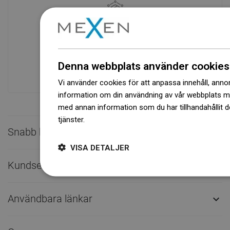
Tillgänglighet av varor
Ett modernt logistikcenter med en yta på
31 000 m² med över 68 000 pallplatser
ger över 1 500 000 stycken tillgängliga
Denna webbplats använder cookies
produkter!
Vi använder cookies för att anpassa innehåll, annons
information om din användning av vår webbplats 
med annan information som du har tillhandahållit d
tjänster.
Dowiedz się więcej
Snabb kontakt

VISA DETALJER
Kundservice

Användbara länkar
