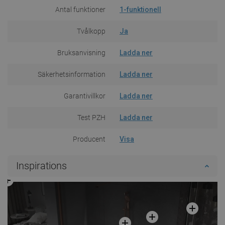
Antal funktioner
1-funktionell
Tvålkopp
Ja
Bruksanvisning
Ladda ner
Säkerhetsinformation
Ladda ner
Garantivillkor
Ladda ner
Test PZH
Ladda ner
Producent
Visa
Inspirations