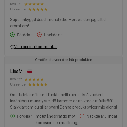
Kvalitet:
Utseende:
Super inbyggd duschmunstycke – precis den jag alltid
drömt om!
Fördelar:
-
Nackdelar:
-
Visa originalkommentar
Omdömet avser den här produkten
LisaM
Kvalitet:
Utseende:
Om du letar efter ett funktionellt men också vackert
insänkbart munstycke, då kommer detta vara ett fullträff.
Självklart om du gillar svart! Denna produkt sviker mig aldrig!
Fördelar:
motståndskraftig mot
Nackdelar:
inga!
korrosion och mattning,