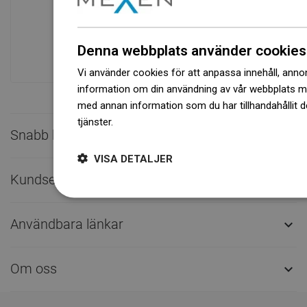
Ett modernt logistikcenter med en yta på
31 000 m² med över 68 000 pallplatser
ger över 1 500 000 stycken tillgängliga
Denna webbplats använder cookies
produkter!
Vi använder cookies för att anpassa innehåll, annons
information om din användning av vår webbplats 
med annan information som du har tillhandahållit d
tjänster.
Dowiedz się więcej
Snabb kontakt

VISA DETALJER
Kundservice

Användbara länkar

Om oss
