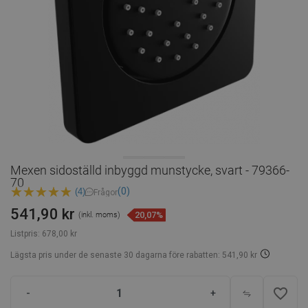
Mexen sidoställd inbyggd munstycke, svart - 79366-
70
(0)
(4)
Frågor
541,90 kr
20,07%
(inkl. moms)
Listpris:
678,00 kr
Lägsta pris under de senaste 30 dagarna
före rabatten: 541,90 kr
favorite_border
-
+