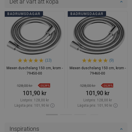
Det är värt att köpa
BADRUMSDAGAR
BADRUMSDAGAR
(13)
(9)
Mexen duschslang 150 cm, krom -
Mexen duschslang 150 cm, krom -
79450-00
79460-00
128,00 kr
128,00 kr
−20,39%
−20,39%
101,90 kr
101,90 kr
Listpris:
128,00 kr
Listpris:
128,00 kr
Lägsta pris: 101,90 kr
Lägsta pris: 101,90 kr
Tillgänglighet:
Finns i lager först
Tillgänglighet:
Finns i lager först
Lägg i varukorg
Lägg i varukorg
Inspirations