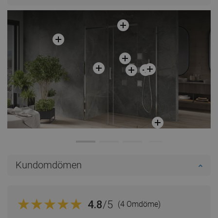
Jämför
favorite_border
Favoriter
Jämför
favorite_border
Favoriter
Kundomdömen
4.8
/5
(4 Omdöme)