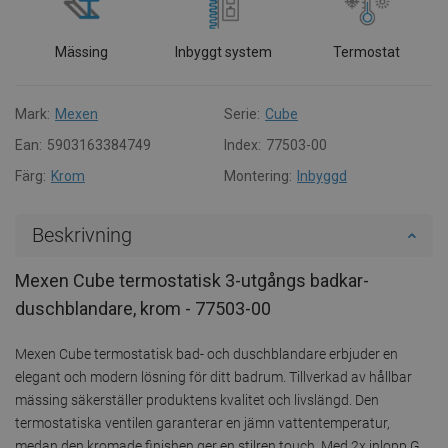
Mässing
Inbyggt system
Termostat
Mark:
Mexen
Serie:
Cube
Ean:
5903163384749
Index:
77503-00
Färg:
Krom
Montering:
Inbyggd
Beskrivning
Mexen Cube termostatisk 3-utgångs badkar-
duschblandare, krom - 77503-00
Mexen Cube termostatisk bad- och duschblandare erbjuder en
elegant och modern lösning för ditt badrum. Tillverkad av hållbar
mässing säkerställer produktens kvalitet och livslängd. Den
termostatiska ventilen garanterar en jämn vattentemperatur,
medan den kromade finishen ger en stilren touch. Med 2x inlopp G