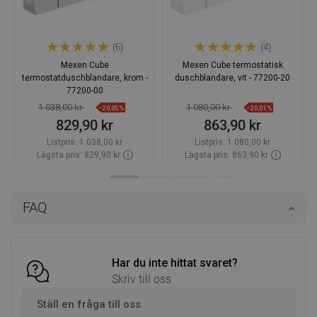
(6)
(4)
Mexen Cube
Mexen Cube termostatisk
termostatduschblandare, krom -
duschblandare, vit - 77200-20
77200-00
1 038,00 kr
1 080,00 kr
−20,05%
−20,01%
829,90 kr
863,90 kr
Listpris:
1 038,00 kr
Listpris:
1 080,00 kr
Lägsta pris: 829,90 kr
Lägsta pris: 863,90 kr
Tillgänglighet:
Finns i lager först
Tillgänglighet:
Finns i lager först
Lägg i varukorg
Lägg i varukorg
FAQ
Jämför
favorite_border
Favoriter
Jämför
favorite_border
Favoriter
Har du inte hittat svaret?
Skriv till oss
Ställ en fråga till oss