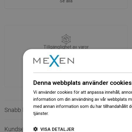
Se alla
Tillgänglighet av varor
Ett modernt logistikcenter med en yta på
31 000 m² med över 68 000 pallplatser
ger över 1 500 000 stycken tillgängliga
produkter!
Denna webbplats använder cookies
Vi använder cookies för att anpassa innehåll, annons
information om din användning av vår webbplats 
med annan information som du har tillhandahållit d
Snabb kontakt

tjänster.
Dowiedz się więcej
Kundservice

VISA DETALJER