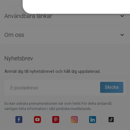
Användbara länkar

Om oss

Nyhetsbrev
Anmäl dig till nyhetsbrevet och håll dig uppdaterad.
Du kan avbryta prenumerationen när som helst.För detta ändamål,
vänligen hitta information i vårt juridiska meddelande.
Facebook
YouTube
Pinterest
Instagram
LinkedIn
TikTok