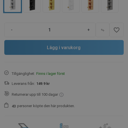
favorite_border
-
+
Lägg i varukorg
Tillgänglighet:
Finns i lager först
Leverans från:
149.9 kr
Returnerar upp till 100 dagar
personer
köpte den här produkten.
4
3