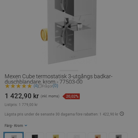
Mexen Cube termostatisk 3-utgångs badkar-
duschblandare, krom - 77503-00
(0)
(4)
Frågor
1 422,90 kr
20,02%
(inkl. moms)
Listpris:
1 779,00 kr
Lägsta pris under de senaste 30 dagarna
före rabatten: 1 422,90 kr
Färg
- Krom