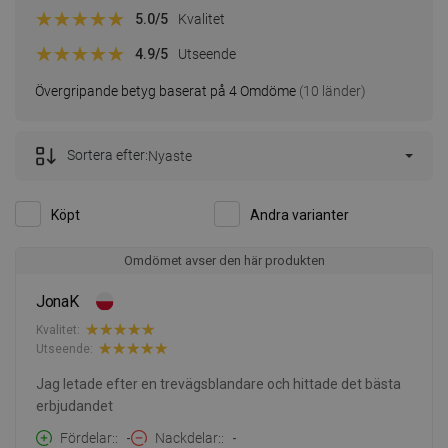
5.0
/5
Kvalitet
4.9
/5
Utseende
Övergripande betyg baserat på 4 Omdöme
(10 länder)
Sortera efter:
Nyaste
Köpt
Andra varianter
Omdömet avser den här produkten
JonaK
Kvalitet:
Utseende:
Jag letade efter en trevägsblandare och hittade det bästa
erbjudandet
Fördelar:
-
Nackdelar:
-