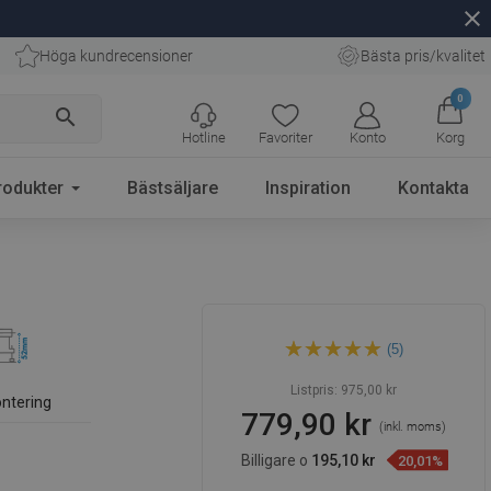
close
Höga kundrecensioner
Bästa pris/kvalitet
0
search
Hotline
Favoriter
Konto
Korg
rodukter
Bästsäljare
Inspiration
Kontakta
Mexen Flat M01 linjeavlopp
(5)
60 cm, guld - 1520060-15
Listpris:
975,00 kr
ntering
779,90 kr
(inkl. moms)
Billigare o
195,10 kr
20,01%