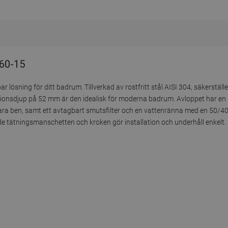
060-15
r lösning för ditt badrum. Tillverkad av rostfritt stål AISI 304, säkerstä
tionsdjup på 52 mm är den idealisk för moderna badrum. Avloppet har en 
ara ben, samt ett avtagbart smutsfilter och en vattenränna med en 50/40
de tätningsmanschetten och kroken gör installation och underhåll enkelt.