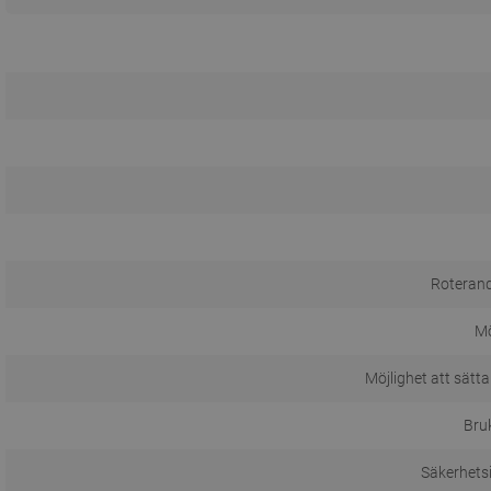
Roterand
M
Möjlighet att sätta
Bru
Säkerhets