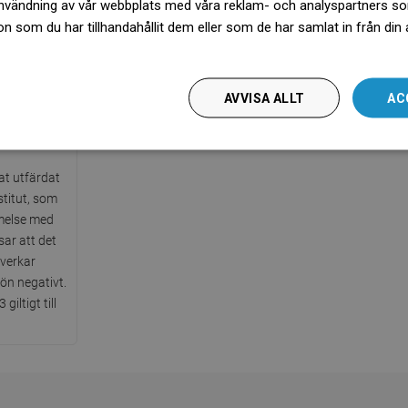
nvändning av vår webbplats med våra reklam- och analyspartners s
 som du har tillhandahållit dem eller som de har samlat in från din
więcej
AVVISA ALLT
AC
g PZH
kat utfärdat
stitut, som
melse med
sar att det
åverkar
jön negativt.
iltigt till