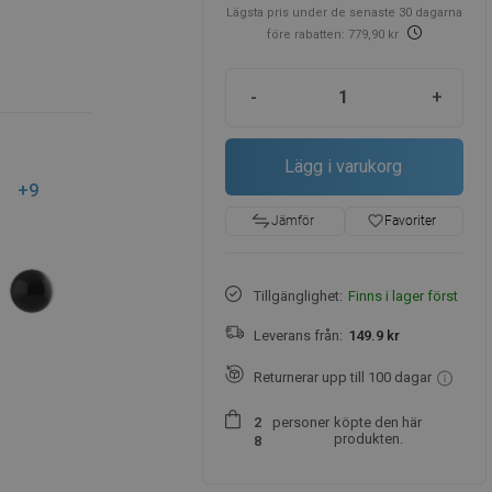
Lägsta pris under de senaste 30 dagarna
före rabatten: 779,90 kr
-
+
Lägg i varukorg
+9
favorite_border
Favoriter
Jämför
Tillgänglighet:
Finns i lager först
Leverans från:
149.9 kr
Returnerar upp till 100 dagar
personer
köpte den här
2
produkten.
8