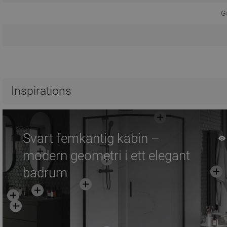
Ga
Inspirations
Svart femkantig kabin –
modern geometri i ett elegant
badrum