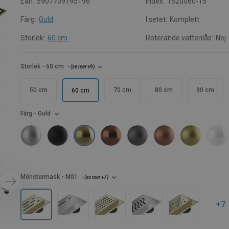
Ean:
5907709195196
Index:
1520060-15
Färg:
Guld
I setet:
Komplett
Storlek:
60 cm
Roterande vattenlås:
Nej
Storlek
- 60 cm
- (
se mer
+9
)
50 cm
70 cm
80 cm
90 cm
60 cm
Färg
- Guld
Mönstermask
- M01
- (
se mer
+7
)
+7