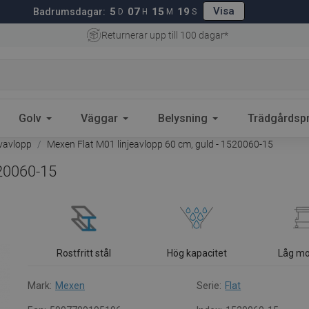
Visa
5
07
15
18
Badrumsdagar:
D
H
M
S
Returnerar upp till 100 dagar*
Golv
Väggar
Belysning
Trädgårdsp
lvavlopp
Mexen Flat M01 linjeavlopp 60 cm, guld - 1520060-15
520060-15
Rostfritt stål
Hög kapacitet
Låg mo
Mark:
Mexen
Serie:
Flat