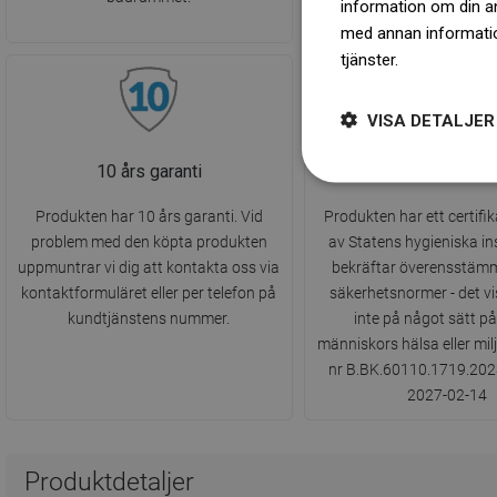
information om din a
med annan information
tjänster.
Dowiedz się 
VISA DETALJER
10 års garanti
Hygieniskt Inty
Produkten har 10 års garanti. Vid
Produkten har ett certifi
problem med den köpta produkten
av Statens hygieniska in
uppmuntrar vi dig att kontakta oss via
bekräftar överensstäm
kontaktformuläret eller per telefon på
säkerhetsnormer - det vi
kundtjänstens nummer.
inte på något sätt p
människors hälsa eller mil
nr B.BK.60110.1719.2023 g
2027-02-14
Produktdetaljer