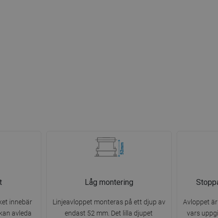
t
Låg montering
Stoppa
ket innebär
Linjeavloppet monteras på ett djup av
Avloppet är
 kan avleda
endast 52 mm. Det lilla djupet
vars uppgi