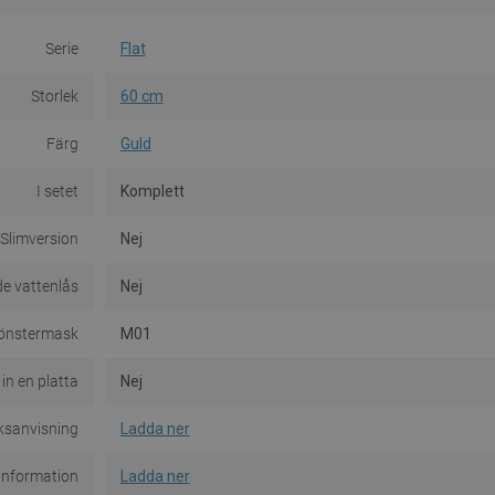
Serie
Flat
Storlek
60 cm
Färg
Guld
I setet
Komplett
Slimversion
Nej
e vattenlås
Nej
önstermask
M01
 in en platta
Nej
ksanvisning
Ladda ner
information
Ladda ner