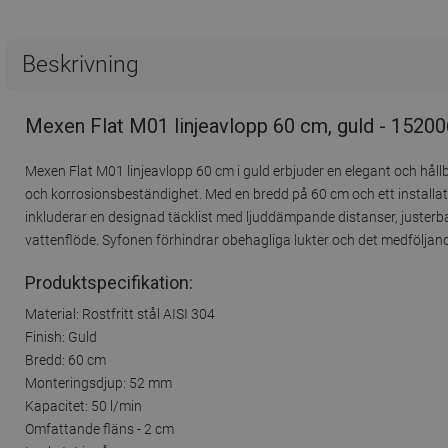
Beskrivning
Mexen Flat M01 linjeavlopp 60 cm, guld - 1520
Mexen Flat M01 linjeavlopp 60 cm i guld erbjuder en elegant och hållba
och korrosionsbeständighet. Med en bredd på 60 cm och ett installa
inkluderar en designad täcklist med ljuddämpande distanser, justerb
vattenflöde. Syfonen förhindrar obehagliga lukter och det medföljan
Produktspecifikation:
Material: Rostfritt stål AISI 304
Finish: Guld
Bredd: 60 cm
Monteringsdjup: 52 mm
Kapacitet: 50 l/min
Omfattande fläns - 2 cm