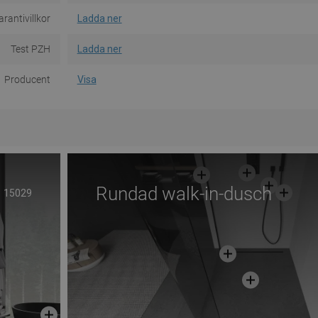
rantivillkor
Ladda ner
Test PZH
Ladda ner
Producent
Visa
Rundad walk-in-dusch
15029