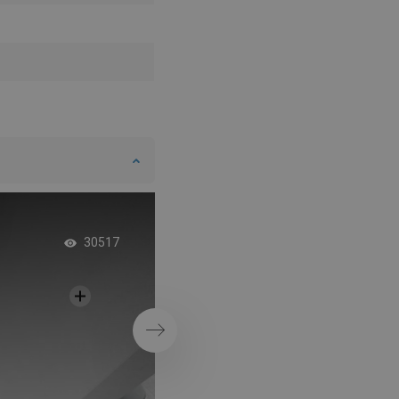
Dämpat badrum m
30517
duschdörrar
Nästa