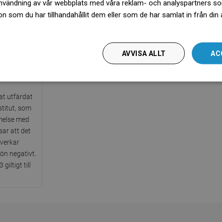
nvändning av vår webbplats med våra reklam- och analyspartners s
 som du har tillhandahållit dem eller som de har samlat in från din
więcej
AVVISA ALLT
AC
g PZH
kat utfärdat
stitut, som
melse med
sar att det
åverkar
jön negativt.
iltigt till