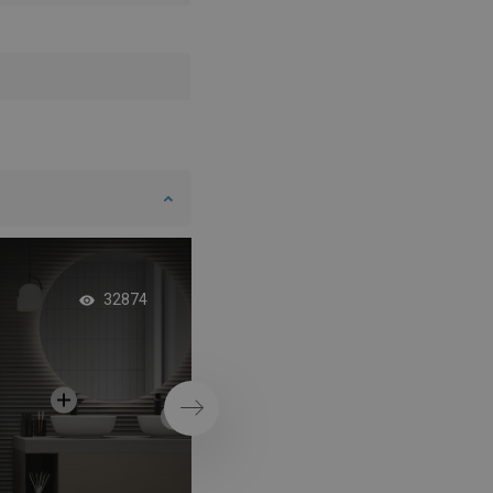
Grått badrum inspire
32874
SPA-hotell med en 
kabin
Nästa