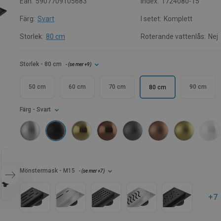
Ean:
5907709105683
Index:
1724080-15
Färg:
Svart
I setet:
Komplett
Storlek:
80 cm
Roterande vattenlås:
Nej
Storlek
- 80 cm
- (
se mer
+9
)
50 cm
60 cm
70 cm
90 cm
80 cm
Färg
- Svart
Mönstermask
- M15
- (
se mer
+7
)
+7