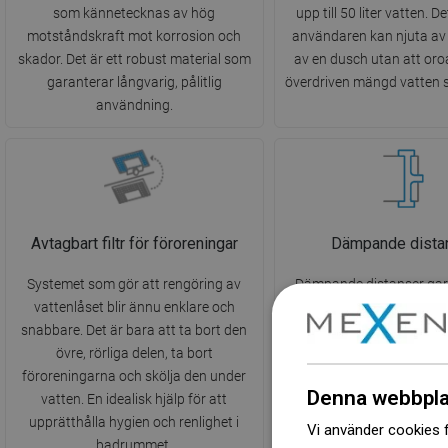
som kännetecknas av hög
upp till 50 liter vatten. D
motståndskraft mot korrosion och
användaren kan njuta av
skador. Det är ett robust material som
av en dusch utan att oroa
garanterar långvarig, pålitlig
överdriven mängd vatten 
användning.
Avtagbart filtr för föroreningar
Dämpande dista
Systemet som gör att rengöring av
Dämpande distanser gar
vattenlåset blir ännu enklare och
jämn placering av maske
snabbare. Det är bara att ta bort den
säkerställer dess estetis
övre, rörliga delen, ta bort
De förhindrar effektivt a
föroreningarna och skölja den under
gnider mot höljet och min
Denna webbpla
vatten. En idealisk hjälp för att
som uppstår när vatten fa
upprätthålla hygien och renlighet i
på avloppet.
Vi använder cookies f
badrummet.