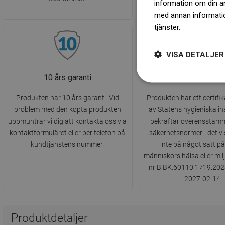
information om din a
med annan information
tjänster.
Dowiedz się 
VISA DETALJER
10 års garanti
Hygieniskt Inty
Produkten har 10 års garanti. Vid
Produkten har ett certifi
problem med den köpta produkten
av Statens hygieniska in
uppmuntrar vi dig att kontakta oss via
bekräftar överensstäm
kontaktformuläret eller per telefon på
säkerhetsnormer - det vi
kundtjänstens nummer.
inte på något sätt p
människors hälsa eller mil
nr B.BK.60110.1719.2023 g
2027-02-14
Produktdetaljer