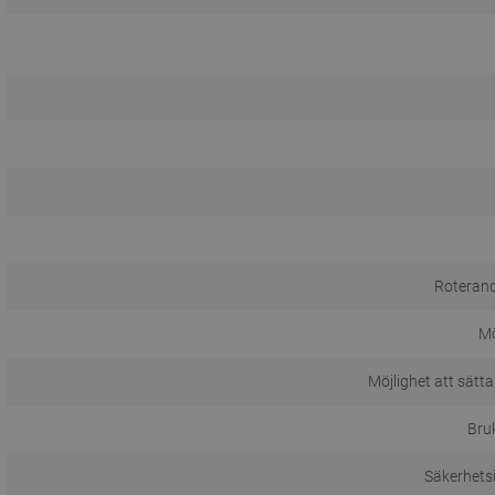
Roterand
M
Möjlighet att sätta
Bru
Säkerhets