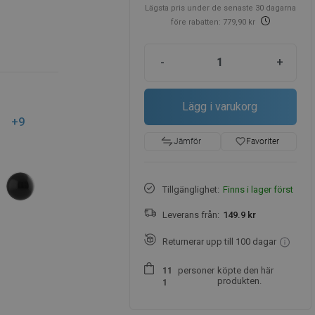
Lägsta pris under de senaste 30 dagarna
före rabatten: 779,90 kr
-
+
Lägg i varukorg
+9
favorite_border
Favoriter
Jämför
Tillgänglighet:
Finns i lager först
Leverans från:
149.9 kr
Returnerar upp till 100 dagar
personer
köpte den här
1
1
produkten.
1