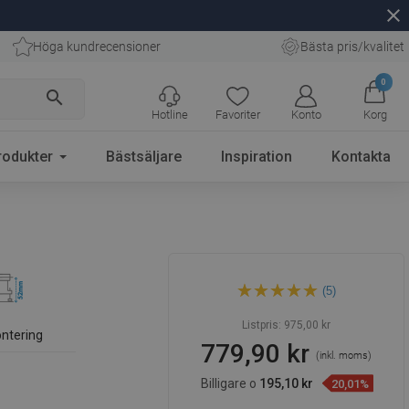
close
Höga kundrecensioner
Bästa pris/kvalitet
0
search
Hotline
Favoriter
Konto
Korg
rodukter
Bästsäljare
Inspiration
Kontakta
Mexen Flat M15 linjeavlopp
(5)
80 cm, svart - 1724080-15
Listpris:
975,00 kr
ntering
779,90 kr
(inkl. moms)
Billigare o
195,10 kr
20,01%