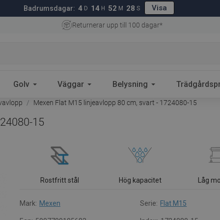
Visa
4
14
52
27
Badrumsdagar:
D
H
M
S
Returnerar upp till 100 dagar*
Golv
Väggar
Belysning
Trädgårdsp
lvavlopp
Mexen Flat M15 linjeavlopp 80 cm, svart - 1724080-15
1724080-15
Rostfritt stål
Hög kapacitet
Låg mo
Mark:
Mexen
Serie:
Flat M15