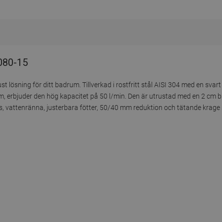
4080-15
lösning för ditt badrum. Tillverkad i rostfritt stål AISI 304 med en svart 
m, erbjuder den hög kapacitet på 50 l/min. Den är utrustad med en 2 cm b
, vattenränna, justerbara fötter, 50/40 mm reduktion och tätande krage s