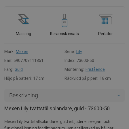
Mässing
Keramisk insats
Perlator
Mark:
Mexen
Serie:
Lily
Ean:
5907709111851
Index:
73600-50
Färg:
Guld
Montering:
Fristående
Höjd på batteri:
17 cm
Räckvidd på pipen:
16 cm
Beskrivning
Mexen Lily tvättställsblandare, guld - 73600-50
Mexen Lily tvättställsblandare i guld erbjuder en elegant och
funktionell lösning för ditt badrum. Den är tillverkad av hållbar