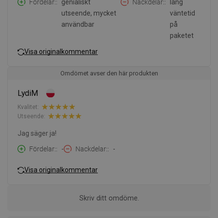
Fördelar:
genialiskt
Nackdelar:
lång
utseende, mycket
väntetid
användbar
på
paketet
Visa originalkommentar
Omdömet avser den här produkten
LydiM
Kvalitet:
Utseende:
Jag säger ja!
Fördelar:
-
Nackdelar:
-
Visa originalkommentar
Skriv ditt omdöme.