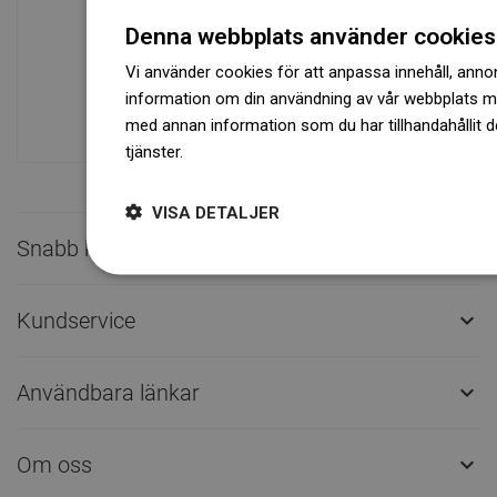
Tillgänglighet av varor
Denna webbplats använder cookies
Ett modernt logistikcenter med en yta på
31 000 m² med över 68 000 pallplatser
Vi använder cookies för att anpassa innehåll, annons
ger över 1 500 000 stycken tillgängliga
information om din användning av vår webbplats 
produkter!
med annan information som du har tillhandahållit d
tjänster.
Dowiedz się więcej
VISA DETALJER
Snabb kontakt

Kundservice

Användbara länkar

Om oss
