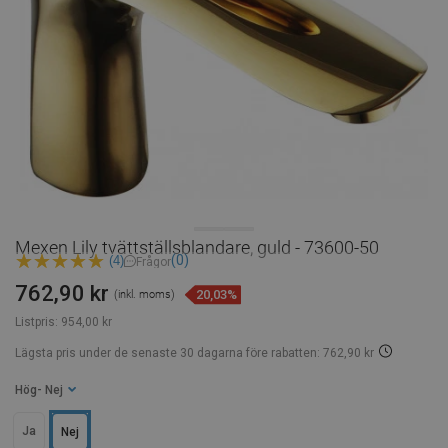
Mexen Lily tvättställsblandare, guld - 73600-50
(0)
(4)
Frågor
762,90 kr
20,03%
(inkl. moms)
Listpris:
954,00 kr
Lägsta pris under de senaste 30 dagarna
före rabatten: 762,90 kr
Hög
- Nej
Ja
Nej