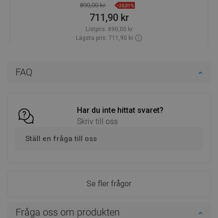
890,00 kr
−20,01%
711,90 kr
Listpris:
890,00 kr
Lägsta pris: 711,90 kr
Tillgänglighet:
Finns i lager först
Lägg i varukorg
FAQ
Jämför
favorite_border
Favoriter
Har du inte hittat svaret?
Skriv till oss
Ställ en fråga till oss
Se fler frågor
Fråga oss om produkten