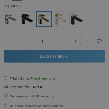
Färg
- Guld
favorite_border
-
+
Lägg i varukorg
Tillgänglighet:
Finns i lager först
Leverans från:
149.9 kr
Returnerar upp till 100 dagar
personer
köpte den här produkten.
4
0