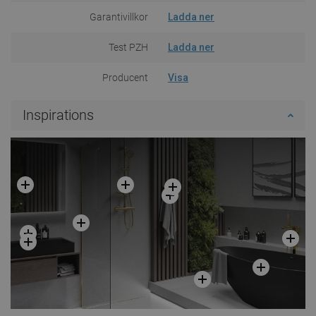
Garantivillkor
Ladda ner
Test PZH
Ladda ner
Producent
Visa
Inspirations