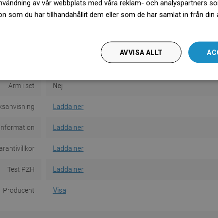
Färg
Vit
nvändning av vår webbplats med våra reklam- och analyspartners s
 som du har tillhandahållit dem eller som de har samlat in från din
Material
Plast
więcej
Form
Rund
AVVISA ALLT
AC
l funktioner
1-funktionell
Arm i set
Nej
ksanvisning
Ladda ner
information
Ladda ner
rantivillkor
Ladda ner
Test PZH
Ladda ner
Producent
Visa