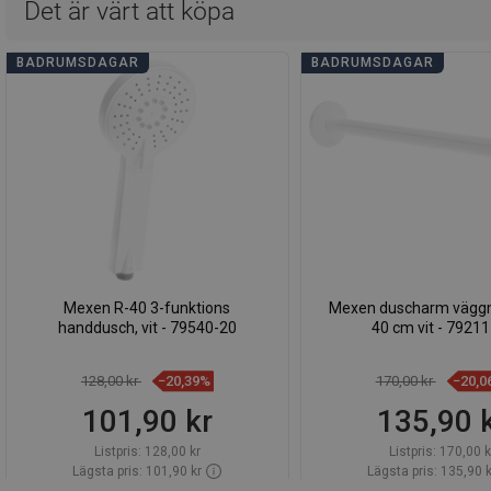
Det är värt att köpa
BADRUMSDAGAR
BADRUMSDAGAR
Mexen R-40 3-funktions
Mexen duscharm vägg
handdusch, vit - 79540-20
40 cm vit - 7921
128,00 kr
−20,39%
170,00 kr
−20,0
101,90 kr
135,90 
Listpris:
128,00 kr
Listpris:
170,00 k
Lägsta pris: 101,90 kr
Lägsta pris: 135,90 k