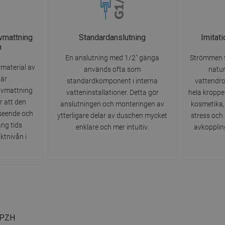
vmattning
Standardanslutning
Imitati
n
En anslutning med 1/2" gänga
Strömmen f
 material av
används ofta som
natur
 är
standardkomponent i interna
vattendro
avmattning
vatteninstallationer. Detta gör
hela kroppe
r att den
anslutningen och monteringen av
kosmetika,
utseende och
ytterligare delar av duschen mycket
stress och
ång tids
enklare och mer intuitiv.
avkopplin
ktnivån i
g PZH