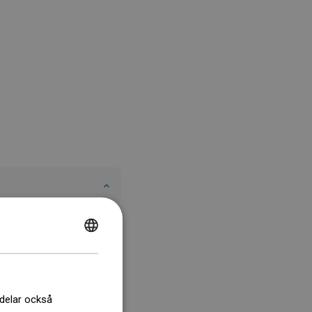
POLISH
CZECH
GERMAN
 delar också
ENGLISH