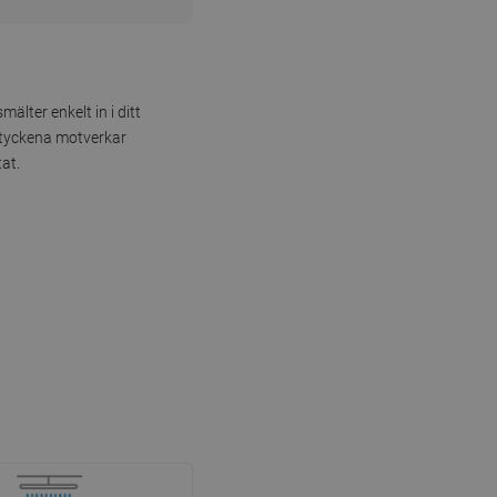
älter enkelt in i ditt
styckena motverkar
at.