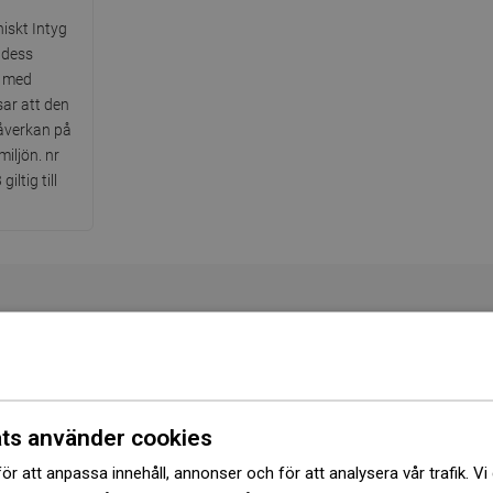
iskt Intyg
 dess
 med
sar att den
påverkan på
iljön. nr
ltig till
Serie
D-40
Längre sida
22 cm
ts använder cookies
Kortare sida
22 cm
ör att anpassa innehåll, annonser och för att analysera vår trafik. Vi