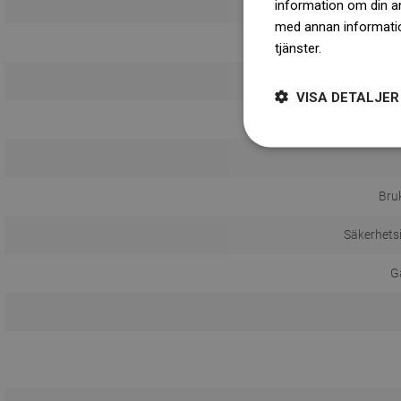
information om din a
med annan information
tjänster.
Dowiedz się 
VISA DETALJER
Anta
Bru
Säkerhets
Ga