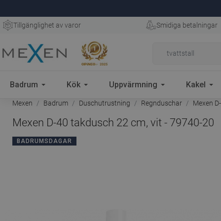
Tillgänglighet av varor
Smidiga betalningar
Badrum
Kök
Uppvärmning
Kakel
Mexen
Badrum
Duschutrustning
Regnduschar
Mexen D-4
Mexen D-40 takdusch 22 cm, vit - 79740-20
BADRUMSDAGAR