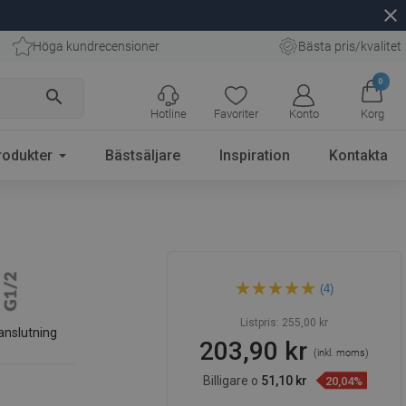
close
Höga kundrecensioner
Bästa pris/kvalitet
0
search
Hotline
Favoriter
Konto
Korg
rodukter
Bästsäljare
Inspiration
Kontakta
Mexen D-40 takdusch 22 cm,
(4)
vit - 79740-20
Listpris:
255,00 kr
anslutning
203,90 kr
(inkl. moms)
Billigare o
51,10 kr
20,04%