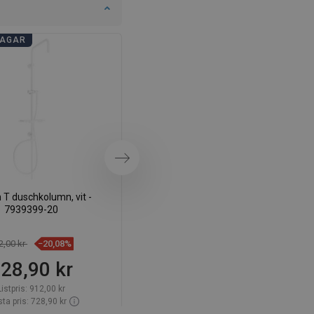
SWEDISH
AGAR
BADRUMSDAGAR
FINNISH
PORTUGUESE
CROATIAN
GREEK
SLOVENIAN
Nästa
T duschkolumn, vit -
Mexen Q duschkolonn, vit - 79395-
7939399-20
20
2,00 kr
−20,08%
827,00 kr
−20,08%
28,90 kr
660,90 kr
Listpris:
912,00 kr
Listpris:
827,00 kr
ta pris: 728,90 kr
Lägsta pris: 660,90 kr