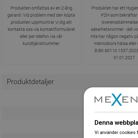
Produkten omfattas av en 2-årig
Produkten har ett Hygien
garanti. Vid problem med den köpta
PZH som bekräftar
produkten uppmuntrar vi dig att
överensstämmelse
kontakta oss via kontaktformuläret
säkerhetsnormer - det vi
eller per telefon via vår
inte har någon negativ 
kundtjänstnummer.
människors hälsa eller m
B.BK.60110.1537.2023 gi
31.01.2027
Produktdetaljer
Denna webbpla
Vi använder cookies f