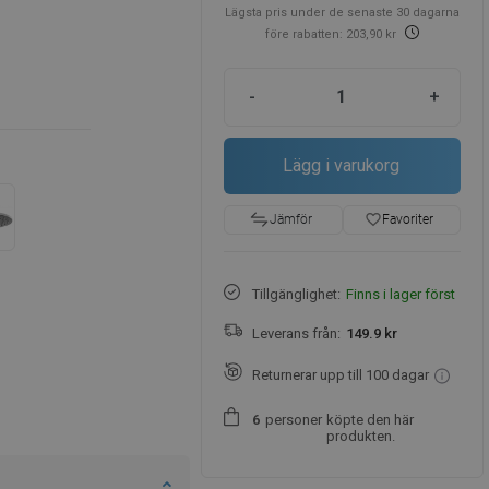
Lägsta pris under de senaste 30 dagarna
före rabatten: 203,90 kr
-
+
Lägg i varukorg
favorite_border
Favoriter
Jämför
Tillgänglighet:
Finns i lager först
Leverans från:
149.9 kr
Returnerar upp till 100 dagar
personer
köpte den här
6
produkten.