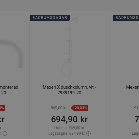
BADRUMSDAGAR
BADRUMSD
monterad
Mexen X duschkolumn, vit -
Mexen 
1-20
7939199-20
6%
869,00 kr
−20,03%
91
kr
694,90 kr
7
r
Listpris:
869,00 kr
r
Lägsta pris: 694,90 kr
Lägs