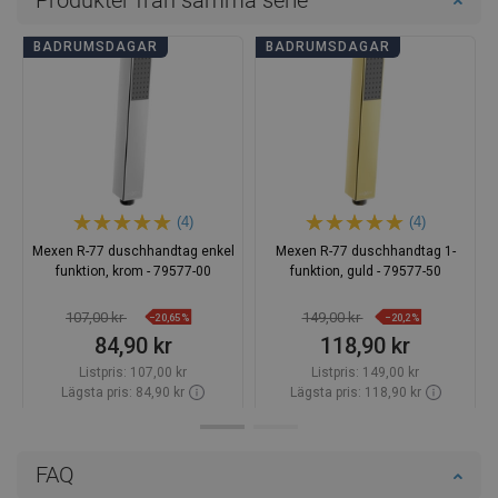
BADRUMSDAGAR
BADRUMSDAGAR
(4)
(4)
Mexen R-77 duschhandtag enkel
Mexen R-77 duschhandtag 1-
funktion, krom - 79577-00
funktion, guld - 79577-50
107,00 kr
149,00 kr
−20,65%
−20,2%
84,90 kr
118,90 kr
Listpris:
107,00 kr
Listpris:
149,00 kr
Lägsta pris: 84,90 kr
Lägsta pris: 118,90 kr
Tillgänglighet:
Finns i lager först
Tillgänglighet:
Finns i lager först
Lägg i varukorg
Lägg i varukorg
FAQ
favorite_border
favorite_border