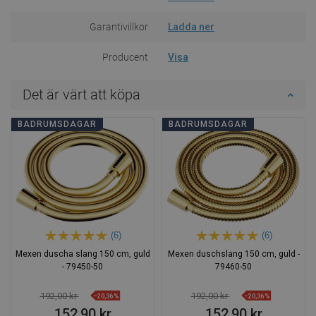
Garantivillkor
Ladda ner
Producent
Visa
Det är värt att köpa
BADRUMSDAGAR
BADRUMSDAGAR
(6)
(6)
Mexen duscha slang 150 cm, guld
Mexen duschslang 150 cm, guld -
- 79450-50
79460-50
192,00 kr
192,00 kr
−20,36%
−20,36%
152,90 kr
152,90 kr