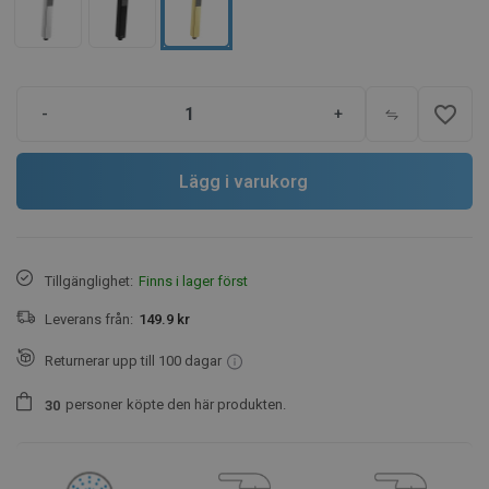
favorite_border
-
+
Lägg i varukorg
Tillgänglighet:
Finns i lager först
Leverans från:
149.9 kr
Returnerar upp till 100 dagar
personer
köpte den här produkten.
3
0