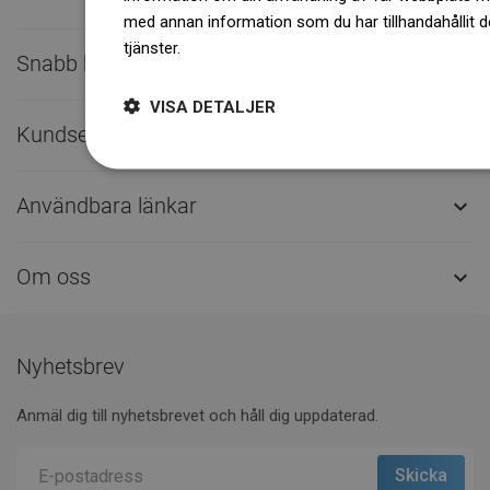
med annan information som du har tillhandahållit d
tjänster.
Dowiedz się więcej
Snabb kontakt

VISA DETALJER
Kundservice

Användbara länkar

Om oss

Nyhetsbrev
Anmäl dig till nyhetsbrevet och håll dig uppdaterad.