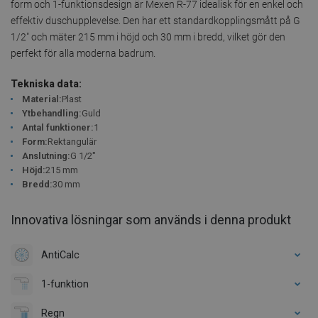
form och 1-funktionsdesign är Mexen R-77 idealisk för en enkel och
effektiv duschupplevelse. Den har ett standardkopplingsmått på G
1/2" och mäter 215 mm i höjd och 30 mm i bredd, vilket gör den
perfekt för alla moderna badrum.
Tekniska data:
Material:
Plast
Ytbehandling:
Guld
Antal funktioner:
1
Form:
Rektangulär
Anslutning:
G 1/2"
Höjd:
215 mm
Bredd:
30 mm
Innovativa lösningar som används i denna produkt
AntiCalc
1-funktion
Regn