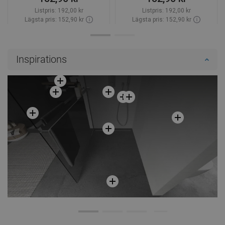
Listpris:
192,00 kr
Listpris:
192,00 kr
Lägsta pris: 152,90 kr
Lägsta pris: 152,90 kr
Tillgänglighet:
Finns i lager först
Tillgänglighet:
Finns i lager först
Lägg i varukorg
Lägg i varukorg
Inspirations
Jämför
favorite_border
Favoriter
Jämför
favorite_border
Favoriter