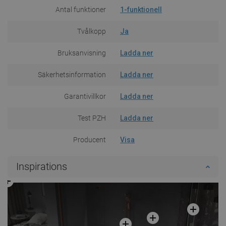
Antal funktioner
1-funktionell
Tvålkopp
Ja
Bruksanvisning
Ladda ner
Säkerhetsinformation
Ladda ner
Garantivillkor
Ladda ner
Test PZH
Ladda ner
Producent
Visa
Inspirations