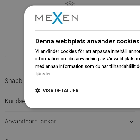
Tillgänglighet av varor
Ett modernt logistikcenter med en yta på
31 000 m² med över 68 000 pallplatser
ger över 1 500 000 stycken tillgängliga
Denna webbplats använder cookies
produkter!
Vi använder cookies för att anpassa innehåll, annons
information om din användning av vår webbplats 
med annan information som du har tillhandahållit d
tjänster.
Dowiedz się więcej
Snabb kontakt

VISA DETALJER
Kundservice

Användbara länkar
