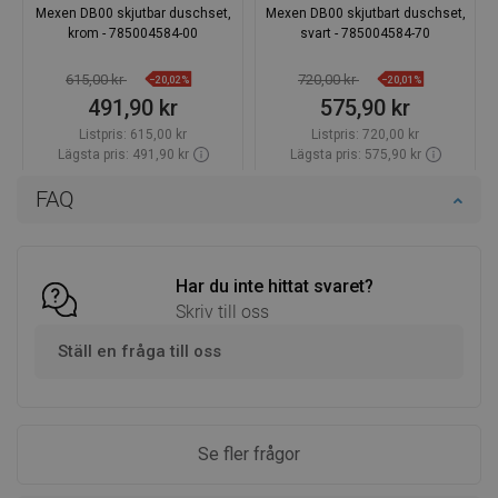
Mexen DB00 skjutbar duschset,
Mexen DB00 skjutbart duschset,
krom - 785004584-00
svart - 785004584-70
615,00 kr
720,00 kr
−20,02%
−20,01%
491,90 kr
575,90 kr
Listpris:
615,00 kr
Listpris:
720,00 kr
Lägsta pris: 491,90 kr
Lägsta pris: 575,90 kr
Tillgänglighet:
Finns i lager först
Tillgänglighet:
Finns i lager först
FAQ
Lägg i varukorg
Lägg i varukorg
Jämför
favorite_border
Favoriter
Jämför
favorite_border
Favoriter
Har du inte hittat svaret?
Skriv till oss
Ställ en fråga till oss
Se fler frågor