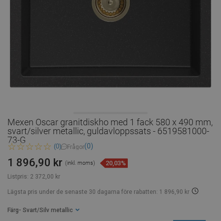
Mexen Oscar granitdiskho med 1 fack 580 x 490 mm,
svart/silver metallic, guldavloppssats - 6519581000-
73-G
(0)
(0)
Frågor
1 896,90 kr
20,03%
(inkl. moms)
Listpris:
2 372,00 kr
Lägsta pris under de senaste 30 dagarna
före rabatten: 1 896,90 kr
Färg
- Svart/Silv metallic