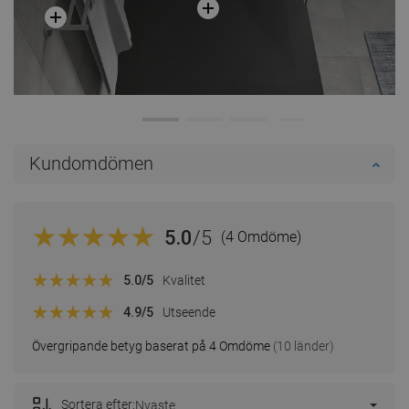
Kundomdömen
5.0
/5
(4 Omdöme)
5.0
/5
Kvalitet
4.9
/5
Utseende
Övergripande betyg baserat på 4 Omdöme
(10 länder)
Sortera efter:
Nyaste