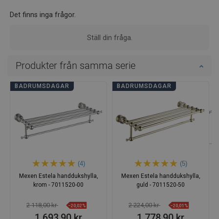
Det finns inga frågor.
Ställ din fråga.
Produkter från samma serie
BADRUMSDAGAR
BADRUMSDAGAR
(4)
(5)
Mexen Estela handdukshylla,
Mexen Estela handdukshylla,
krom - 7011520-00
guld - 7011520-50
2 118,00 kr
2 224,00 kr
−20,02%
−20,01%
1 693,90 kr
1 778,90 kr