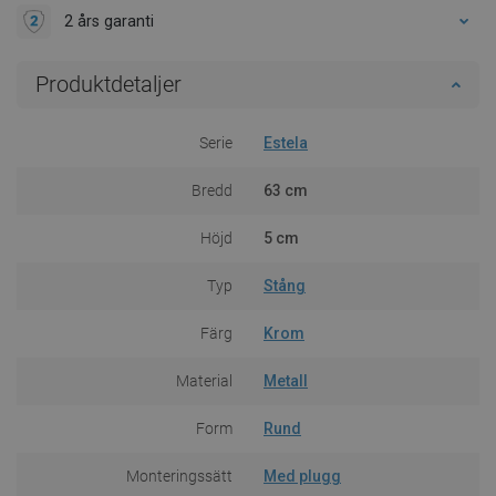
2 års garanti
Produktdetaljer
Serie
Estela
Bredd
63 cm
Höjd
5 cm
Typ
Stång
Färg
Krom
Material
Metall
Form
Rund
Monteringssätt
Med plugg