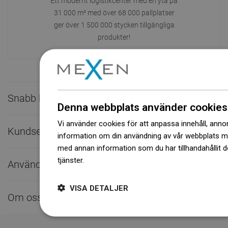
Ett modernt logistikcenter med en yta på
31 000 m² med över 68 000 pallplatser
ger över 1 500 000 stycken tillgängliga
produkter!
Snabb kontakt

Denna webbplats använder cookies
Vi använder cookies för att anpassa innehåll, annons
Kundservice

information om din användning av vår webbplats 
med annan information som du har tillhandahållit d
tjänster.
Dowiedz się więcej
Användbara länkar

VISA DETALJER
Om oss
