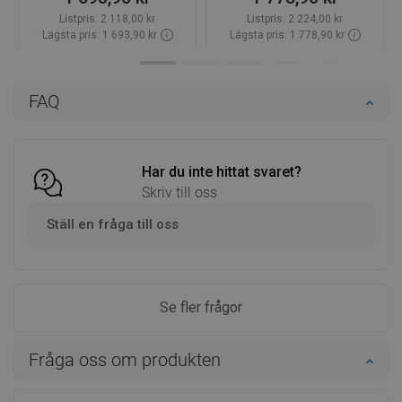
Listpris:
2 118,00 kr
Listpris:
2 224,00 kr
Lägsta pris: 1 693,90 kr
Lägsta pris: 1 778,90 kr
Tillgänglighet:
Finns i lager först
Tillgänglighet:
Finns i lager först
Lägg i varukorg
Lägg i varukorg
FAQ
Jämför
favorite_border
Favoriter
Jämför
favorite_border
Favoriter
Har du inte hittat svaret?
Skriv till oss
Ställ en fråga till oss
Se fler frågor
Fråga oss om produkten