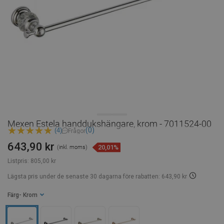
Mexen Estela handdukshängare, krom - 7011524-00
(0)
(4)
Frågor
643,90 kr
20,01%
(inkl. moms)
Listpris:
805,00 kr
Lägsta pris under de senaste 30 dagarna
före rabatten: 643,90 kr
Färg
- Krom