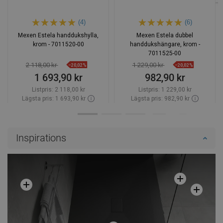
(4)
(6)
Mexen Estela handdukshylla,
Mexen Estela dubbel
krom - 7011520-00
handdukshängare, krom -
7011525-00
2 118,00 kr
1 229,00 kr
−20,02%
−20,02%
1 693,90 kr
982,90 kr
Listpris:
2 118,00 kr
Listpris:
1 229,00 kr
Lägsta pris: 1 693,90 kr
Lägsta pris: 982,90 kr
Tillgänglighet:
Finns i lager först
Tillgänglighet:
Finns i lager först
Lägg i varukorg
Lägg i varukorg
Inspirations
Jämför
favorite_border
Favoriter
Jämför
favorite_border
Favoriter