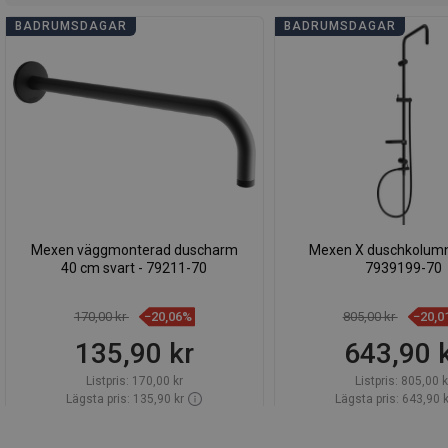
BADRUMSDAGAR
BADRUMSDAGAR
Mexen väggmonterad duscharm
Mexen X duschkolumn,
40 cm svart - 79211-70
7939199-70
170,00 kr
−20,06%
805,00 kr
−20,0
135,90 kr
643,90 
Listpris:
170,00 kr
Listpris:
805,00 k
Lägsta pris: 135,90 kr
Lägsta pris: 643,90 k
Tillgänglighet:
Finns i lager först
Tillgänglighet:
Finns i l