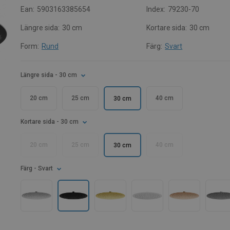
Ean:
5903163385654
Index:
79230-70
Längre sida:
30 cm
Kortare sida:
30 cm
Form:
Rund
Färg:
Svart
Längre sida
- 30 cm
20 cm
25 cm
40 cm
30 cm
Kortare sida
- 30 cm
20 cm
25 cm
40 cm
30 cm
Färg
- Svart