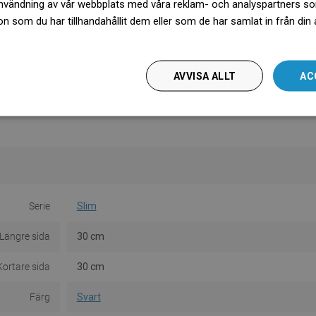
nvändning av vår webbplats med våra reklam- och analyspartners s
 som du har tillhandahållit dem eller som de har samlat in från din
więcej
AVVISA ALLT
AC
Serie
Slim
Längre sida
30 cm
Kortare sida
30 cm
Färg
Svart