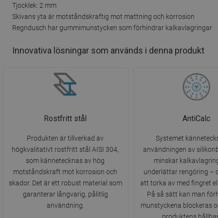
Tjocklek: 2 mm
Skivans yta är motståndskraftig mot mattning och korrosion
Regndusch har gummimunstycken som förhindrar kalkavlagringar
Innovativa lösningar som används i denna produkt
Rostfritt stål
AntiCalc
Produkten är tillverkad av
Systemet känneteck
högkvalitativt rostfritt stål AISI 304,
användningen av silikonb
som kännetecknas av hög
minskar kalkavlagrin
motståndskraft mot korrosion och
underlättar rengöring – 
skador. Det är ett robust material som
att torka av med fingret el
garanterar långvarig, pålitlig
På så sätt kan man förh
användning.
munstyckena blockeras o
produktens hållbar