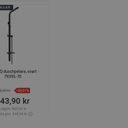
AGAR
 duschpelare, svart -
79395-70
5,00 kr
−20,01%
43,90 kr
Listpris:
805,00 kr
ta pris: 643,90 kr
ighet:
Finns i lager först