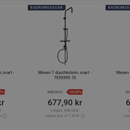
BADRUMSDAGAR
BADRUMSD
 svart -
Mexen T duschkolonn, svart -
Mexen Q
7939399-70
1%
848,00 kr
−20,06%
80
kr
677,90 kr
6
r
Listpris:
848,00 kr
r
Lägsta pris: 677,90 kr
Lägs
ager först
Tillgänglighet:
Finns i lager först
Tillgängl