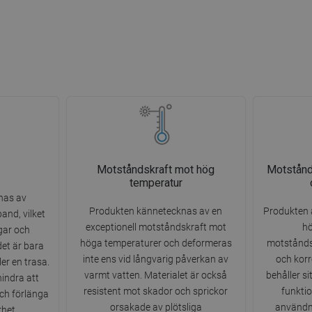
Motståndskraft mot hög
Motstånd
temperatur
nas av
Produkten kännetecknas av en
Produkten ä
and, vilket
exceptionell motståndskraft mot
hö
gar och
höga temperaturer och deformeras
motstånds
det är bara
inte ens vid långvarig påverkan av
och korr
ler en trasa.
varmt vatten. Materialet är också
behåller si
indra att
resistent mot skador och sprickor
funktio
ch förlänga
orsakade av plötsliga
användni
het.