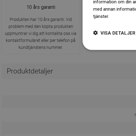
information om din a
10 års garanti
med annan information
tjänster.
Dowiedz się 
Produkten har 10 års garanti. Vid
problem med den köpta produkten
VISA DETALJER
uppmuntrar vi dig att kontakta oss via
kontaktformuläret eller per telefon på
kundtjänstens nummer.
Produktdetaljer