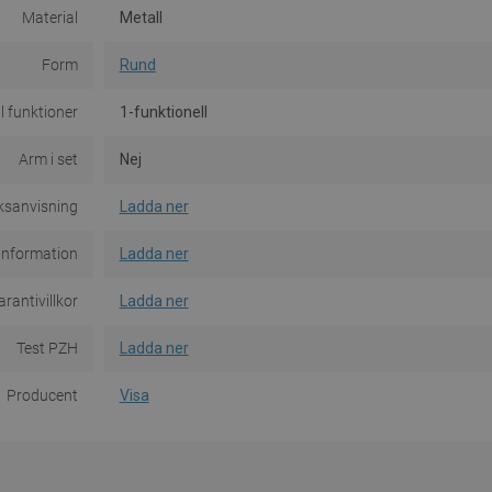
Material
Metall
Form
Rund
l funktioner
1-funktionell
Arm i set
Nej
ksanvisning
Ladda ner
information
Ladda ner
rantivillkor
Ladda ner
Test PZH
Ladda ner
Producent
Visa