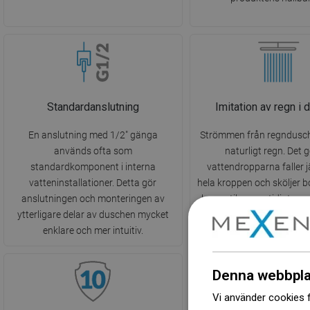
Standardanslutning
Imitation av regn i 
En anslutning med 1/2" gänga
Strömmen från regndusch
används ofta som
naturligt regn. Det g
standardkomponent i interna
vattendropparna faller 
vatteninstallationer. Detta gör
hela kroppen och sköljer 
anslutningen och monteringen av
kosmetika, samtidigt som 
ytterligare delar av duschen mycket
stress och muskelspännin
enklare och mer intuitiv.
avkoppling i harmoni me
Denna webbpla
Vi använder cookies f