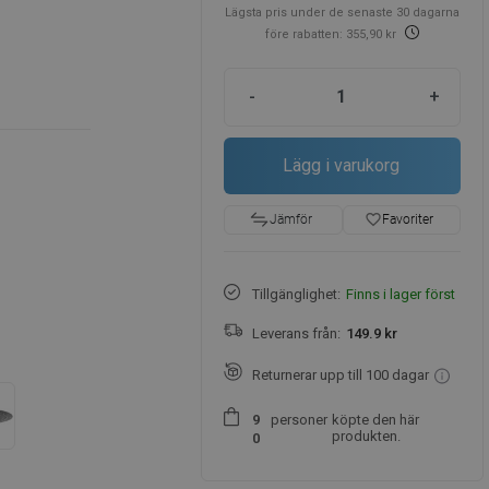
Lägsta pris under de senaste 30 dagarna
före rabatten: 355,90 kr
-
+
Lägg i varukorg
favorite_border
Favoriter
Jämför
Tillgänglighet:
Finns i lager först
Leverans från:
149.9 kr
Returnerar upp till 100 dagar
personer
köpte den här
9
produkten.
0