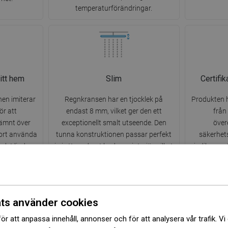
temperaturförändringar.
ditt hem
Slim
Certifi
en imiterar
Regnkransen har en tjocklek på
Produkten ha
ör att
endast 8 mm, vilket ger den ett
från
jämnt över
exceptionellt smalt utseende. Den
öve
bort använda
tunna konstruktionen passar perfekt
säkerhets
det lindrar
in i ett modernt badrumsinteriör, vilket
indikerar a
gar. Daglig
ger en känsla av lätthet. Ett utmärkt
påverkar m
d naturen.
val för minimalistiska arrangemang.
o
ts använder cookies
ör att anpassa innehåll, annonser och för att analysera vår trafik. Vi