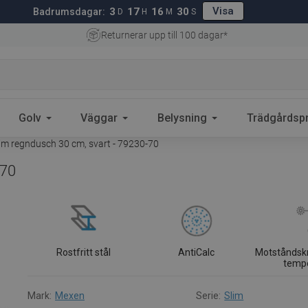
Visa
3
17
16
29
Badrumsdagar:
D
H
M
S
Returnerar upp till 100 dagar*
Golv
Väggar
Belysning
Trädgårdsp
m regndusch 30 cm, svart - 79230-70
-70
Rostfritt stål
AntiCalc
Motståndsk
temp
Mark:
Mexen
Serie:
Slim