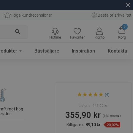
close
Höga kundrecensioner
Bästa pris/kvalitet
0
search
Hotline
Favoriter
Konto
Korg
rodukter
Bästsäljare
Inspiration
Kontakta
Mexen Slim regndusch 30
(4)
cm, svart - 79230-70
Listpris:
445,00 kr
raft mot hög
355,90 kr
eratur
(inkl. moms)
Billigare o
89,10 kr
20,02%