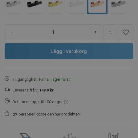
favorite_border
-
+
Lägg i varukorg
Tillgänglighet:
Finns i lager först
Leverans från:
149.9 kr
Returnerar upp till 100 dagar
personer
köpte den här produkten.
2
7