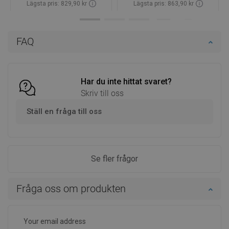
Lägsta pris: 829,90 kr
Lägsta pris: 863,90 kr
Tillgänglighet:
Finns i lager först
Tillgänglighet:
Finns i lager först
Lägg i varukorg
Lägg i varukorg
FAQ
Jämför
favorite_border
Favoriter
Jämför
favorite_border
Favoriter
Har du inte hittat svaret?
Skriv till oss
Ställ en fråga till oss
Se fler frågor
Fråga oss om produkten