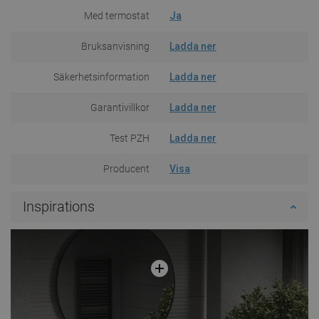
Med termostat
Ja
Bruksanvisning
Ladda ner
Säkerhetsinformation
Ladda ner
Garantivillkor
Ladda ner
Test PZH
Ladda ner
Producent
Visa
Inspirations