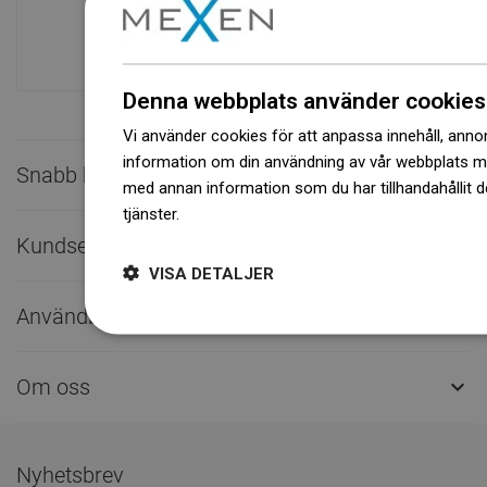
ger över 1 500 000 stycken tillgängliga
produkter!
Denna webbplats använder cookies
Vi använder cookies för att anpassa innehåll, annons
information om din användning av vår webbplats 
Snabb kontakt

med annan information som du har tillhandahållit d
tjänster.
Dowiedz się więcej
Kundservice

VISA DETALJER
Användbara länkar

Om oss

Nyhetsbrev