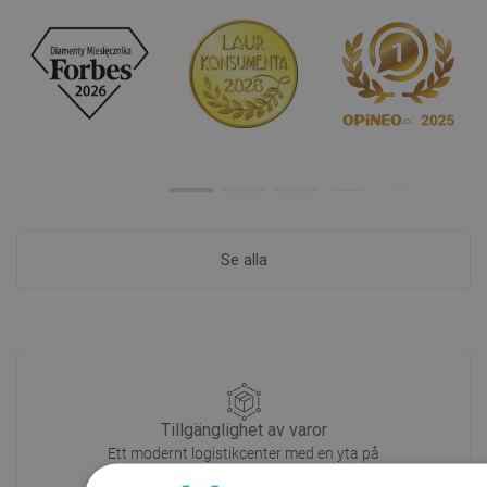
Se alla
Tillgänglighet av varor
Ett modernt logistikcenter med en yta på
31 000 m² med över 68 000 pallplatser