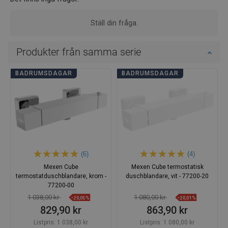
Ställ din fråga.
Produkter från samma serie
BADRUMSDAGAR
BADRUMSDAGAR
(6)
(4)
Mexen Cube
Mexen Cube termostatisk
termostatduschblandare, krom -
duschblandare, vit - 77200-20
77200-00
1 038,00 kr
1 080,00 kr
−20,05%
−20,01%
829,90 kr
863,90 kr
Listpris:
1 038,00 kr
Listpris:
1 080,00 kr