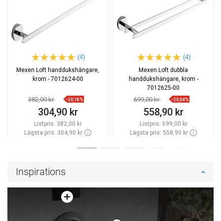
(4)
(4)
Mexen Loft handdukshängare,
Mexen Loft dubbla
krom - 7012624-00
handdukshängare, krom -
7012625-00
382,00 kr
699,00 kr
−20,18%
−20,04%
304,90 kr
558,90 kr
Listpris:
382,00 kr
Listpris:
699,00 kr
Lägsta pris: 304,90 kr
Lägsta pris: 558,90 kr
Tillgänglighet:
Finns i lager först
Tillgänglighet:
Finns i lager först
Lägg i varukorg
Lägg i varukorg
Inspirations
Jämför
favorite_border
Favoriter
Jämför
favorite_border
Favoriter