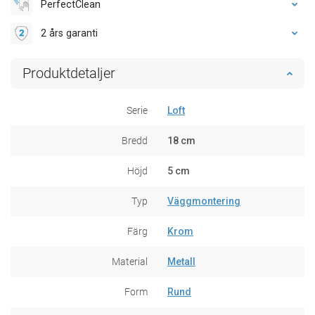
PerfectClean
2 års garanti
Produktdetaljer
Serie
Loft
Bredd
18 cm
Höjd
5 cm
Typ
Väggmontering
Färg
Krom
Material
Metall
Form
Rund