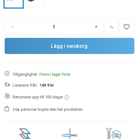
favorite_border
-
+
Lägg i varukorg
Tillgänglighet:
Finns i lager först
Leverans från:
149.9 kr
Returnerar upp till 100 dagar
personer
köpte den här produkten.
1
1
6