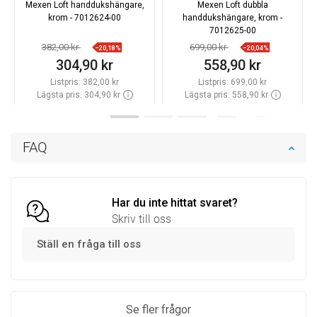
Mexen Loft handdukshängare,
Mexen Loft dubbla
krom - 7012624-00
handdukshängare, krom -
7012625-00
382,00 kr
699,00 kr
−20,18%
−20,04%
304,90 kr
558,90 kr
Listpris:
382,00 kr
Listpris:
699,00 kr
Lägsta pris: 304,90 kr
Lägsta pris: 558,90 kr
Tillgänglighet:
Finns i lager först
Tillgänglighet:
Finns i lager först
Lägg i varukorg
Lägg i varukorg
FAQ
Jämför
favorite_border
Favoriter
Jämför
favorite_border
Favoriter
Har du inte hittat svaret?
Skriv till oss
Ställ en fråga till oss
Se fler frågor