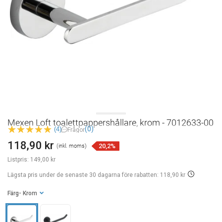
Mexen Loft toalettpappershållare, krom - 7012633-00
(0)
(4)
Frågor
118,90 kr
20,2%
(inkl. moms)
Listpris:
149,00 kr
Lägsta pris under de senaste 30 dagarna
före rabatten: 118,90 kr
Färg
- Krom