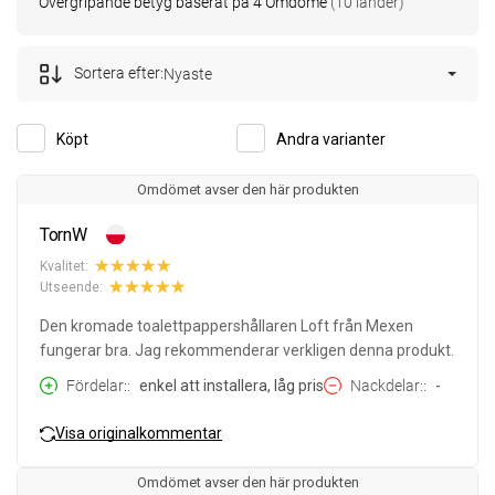
Övergripande betyg baserat på 4 Omdöme
(10 länder)
Sortera efter:
Nyaste
Köpt
Andra varianter
Omdömet avser den här produkten
TornW
Kvalitet:
Utseende:
Den kromade toalettpappershållaren Loft från Mexen
fungerar bra. Jag rekommenderar verkligen denna produkt.
Fördelar:
enkel att installera, låg pris
Nackdelar:
-
Visa originalkommentar
Omdömet avser den här produkten