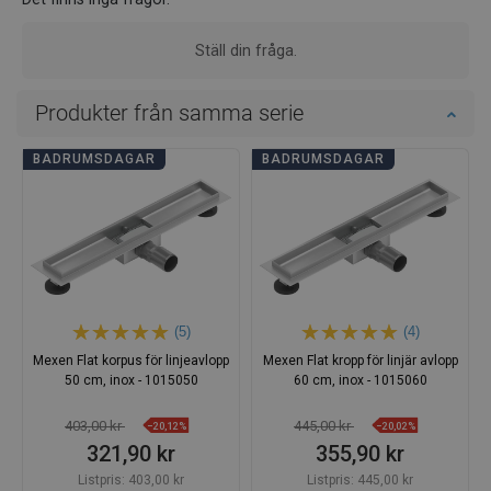
Ställ din fråga.
Produkter från samma serie
BADRUMSDAGAR
BADRUMSDAGAR
(5)
(4)
Mexen Flat korpus för linjeavlopp
Mexen Flat kropp för linjär avlopp
50 cm, inox - 1015050
60 cm, inox - 1015060
403,00 kr
445,00 kr
−20,12%
−20,02%
321,90 kr
355,90 kr
Listpris:
403,00 kr
Listpris:
445,00 kr