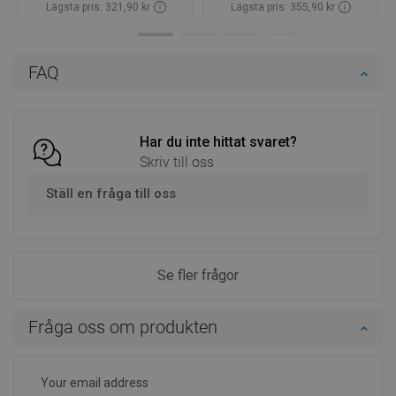
Lägsta pris: 321,90 kr
Lägsta pris: 355,90 kr
Tillgänglighet:
Finns i lager först
Tillgänglighet:
Finns i lager först
Lägg i varukorg
Lägg i varukorg
FAQ
Jämför
favorite_border
Favoriter
Jämför
favorite_border
Favoriter
Har du inte hittat svaret?
Skriv till oss
Ställ en fråga till oss
Se fler frågor
Fråga oss om produkten