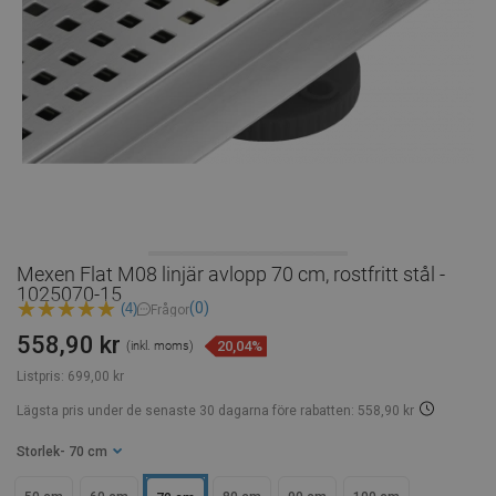
Mexen Flat M08 linjär avlopp 70 cm, rostfritt stål -
1025070-15
(0)
(4)
Frågor
558,90 kr
20,04%
(inkl. moms)
Listpris:
699,00 kr
Lägsta pris under de senaste 30 dagarna
före rabatten: 558,90 kr
Storlek
- 70 cm