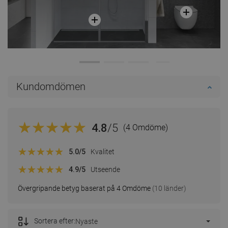
Kundomdömen
4.8
/5
(4 Omdöme)
5.0
/5
Kvalitet
4.9
/5
Utseende
Övergripande betyg baserat på 4 Omdöme
(10 länder)
Sortera efter:
Nyaste