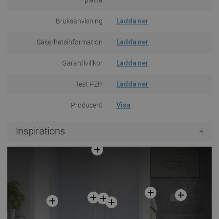
Bruksanvisning
Ladda ner
Säkerhetsinformation
Ladda ner
Garantivillkor
Ladda ner
Test PZH
Ladda ner
Producent
Visa
Inspirations