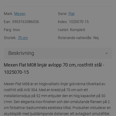
Mark:
Mexen
Serie:
Flat
Ean:
5903163386026
Index:
1025070-15
Färg:
Inox
I setet:
Komplett
Storlek:
70 cm
Roterande vattenlås:
Nej
Beskrivning
Mexen Flat M08 linjär avlopp 70 cm, rostfritt stål -
1025070-15
Mexen Flat M08 är en högkvalitativ linjär golvränna tillverkad av
rostfritt stål AISI 304. Med en bredd på 70 cm och ett
installationsdjup på 52 mm erbjuder den en hög kapacitet på 50
l/min. Den eleganta inox-finishen och den omslutande flänsen på 2
cm förbättrar badrummets estetiska tilltal. Produkten inkluderar en
skyddsplåt med ljuddämpande distanser, ett avtagbart smutsfilter,