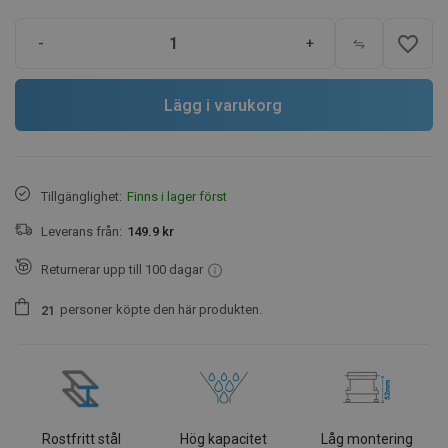
favorite_border
-
+
Lägg i varukorg
Tillgänglighet:
Finns i lager först
Leverans från:
149.9 kr
Returnerar upp till 100 dagar
personer
köpte den här produkten.
2
1
Rostfritt stål
Hög kapacitet
Låg montering