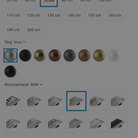
50 cm
60 cm
80 cm
90 cm
100 cm
70 cm
110 cm
120 cm
130 cm
140 cm
150 cm
160 cm
180 cm
200 cm
Färg
- Inox
Mönstermask
- M08