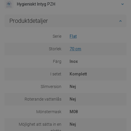
Hygieniskt Intyg PZH
Produktdetaljer
Serie
Flat
Storlek
70 cm
Färg
Inox
I setet
Komplett
Slimversion
Nej
Roterande vattenlås
Nej
Mönstermask
M08
Möjlighet att sätta in en
Nej
platta