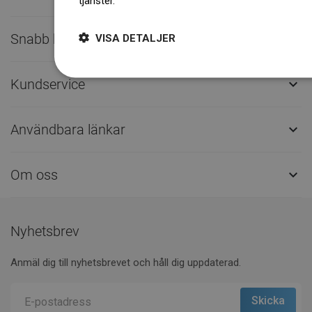
tjänster.
Dowiedz się więcej
Snabb kontakt

VISA DETALJER
Kundservice

Användbara länkar

Om oss

Nyhetsbrev
Anmäl dig till nyhetsbrevet och håll dig uppdaterad.