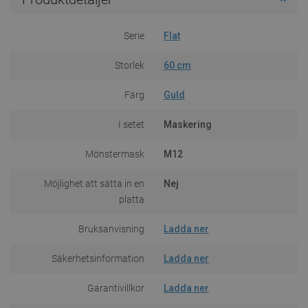
Serie
Flat
Storlek
60 cm
Färg
Guld
I setet
Maskering
Mönstermask
M12
Möjlighet att sätta in en
Nej
platta
Bruksanvisning
Ladda ner
Säkerhetsinformation
Ladda ner
Garantivillkor
Ladda ner