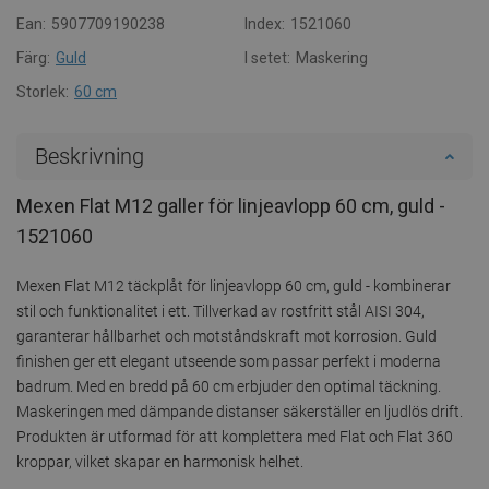
Ean:
5907709190238
Index:
1521060
Färg:
Guld
I setet:
Maskering
Storlek:
60 cm
Beskrivning
Mexen Flat M12 galler för linjeavlopp 60 cm, guld -
1521060
Mexen Flat M12 täckplåt för linjeavlopp 60 cm, guld - kombinerar
stil och funktionalitet i ett. Tillverkad av rostfritt stål AISI 304,
garanterar hållbarhet och motståndskraft mot korrosion. Guld
finishen ger ett elegant utseende som passar perfekt i moderna
badrum. Med en bredd på 60 cm erbjuder den optimal täckning.
Maskeringen med dämpande distanser säkerställer en ljudlös drift.
Produkten är utformad för att komplettera med Flat och Flat 360
kroppar, vilket skapar en harmonisk helhet.