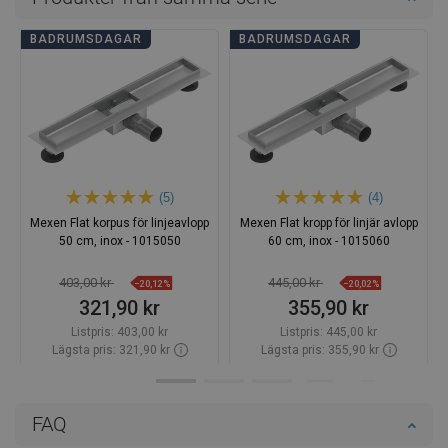
BADRUMSDAGAR
BADRUMSDAGAR
(5)
(4)
Mexen Flat korpus för linjeavlopp
Mexen Flat kropp för linjär avlopp
50 cm, inox - 1015050
60 cm, inox - 1015060
403,00 kr
445,00 kr
−20,12%
−20,02%
321,90 kr
355,90 kr
Listpris:
403,00 kr
Listpris:
445,00 kr
Lägsta pris: 321,90 kr
Lägsta pris: 355,90 kr
Tillgänglighet:
Finns i lager först
Tillgänglighet:
Finns i lager först
Lägg i varukorg
Lägg i varukorg
FAQ
Jämför
favorite_border
Favoriter
Jämför
favorite_border
Favoriter