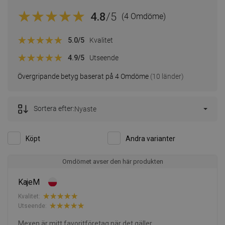
4.8
/5
(4 Omdöme)
5.0
/5
Kvalitet
4.9
/5
Utseende
Övergripande betyg baserat på 4 Omdöme
(10 länder)
Sortera efter:
Nyaste
Köpt
Andra varianter
Omdömet avser den här produkten
KajeM
Kvalitet:
Utseende:
Mexen är mitt favoritföretag när det gäller