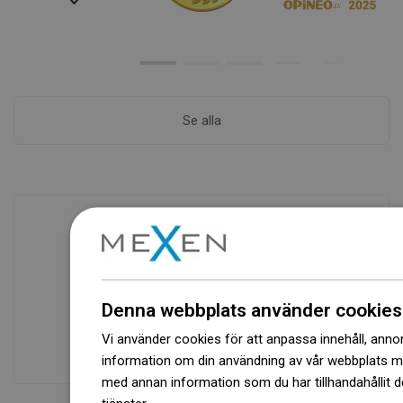
Se alla
Tillgänglighet av varor
Ett modernt logistikcenter med en yta på
31 000 m² med över 68 000 pallplatser
Denna webbplats använder cookies
ger över 1 500 000 stycken tillgängliga
Vi använder cookies för att anpassa innehåll, annons
produkter!
information om din användning av vår webbplats 
med annan information som du har tillhandahållit d