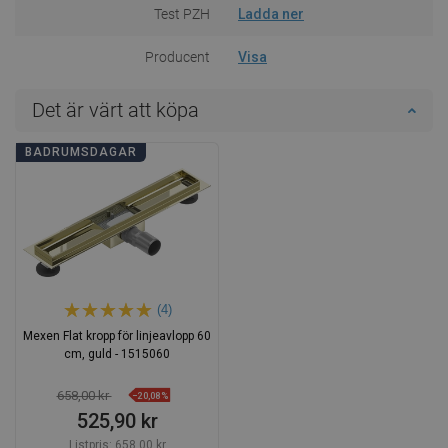
Test PZH
Ladda ner
Producent
Visa
Det är värt att köpa
BADRUMSDAGAR
(4)
Mexen Flat kropp för linjeavlopp 60
cm, guld - 1515060
658,00 kr
−20,08%
525,90 kr
Listpris:
658,00 kr