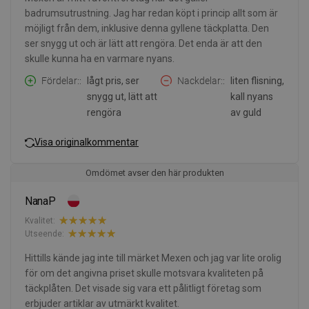
badrumsutrustning. Jag har redan köpt i princip allt som är
möjligt från dem, inklusive denna gyllene täckplatta. Den
ser snygg ut och är lätt att rengöra. Det enda är att den
skulle kunna ha en varmare nyans.
Fördelar:
lågt pris, ser
Nackdelar:
liten flisning,
snygg ut, lätt att
kall nyans
rengöra
av guld
Visa originalkommentar
Omdömet avser den här produkten
NanaP
Kvalitet:
Utseende:
Hittills kände jag inte till märket Mexen och jag var lite orolig
för om det angivna priset skulle motsvara kvaliteten på
täckplåten. Det visade sig vara ett pålitligt företag som
erbjuder artiklar av utmärkt kvalitet.