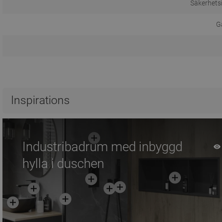
Säkerhets
Ga
Inspirations
Industribadrum med inbyggd
hylla i duschen