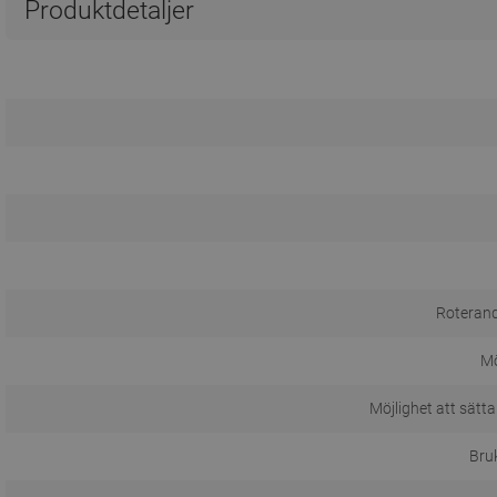
Produktdetaljer
Roterand
M
Möjlighet att sätta
Bru