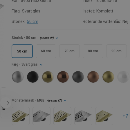
Ean:
5903163386545
Index:
1026050-15
Färg:
Svart glas
I setet:
Komplett
Storlek:
50 cm
Roterande vattenlås:
Nej
Storlek
- 50 cm
- (
se mer
+9
)
60 cm
70 cm
80 cm
90 cm
50 cm
Färg
- Svart glas
Mönstermask
- MGB
- (
se mer
+7
)
+7