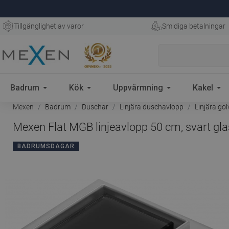
Tillgänglighet av varor
Smidiga betalningar
Badrum
Kök
Uppvärmning
Kakel
Mexen
Badrum
Duschar
Linjära duschavlopp
Linjära go
Mexen Flat MGB linjeavlopp 50 cm, svart gl
BADRUMSDAGAR