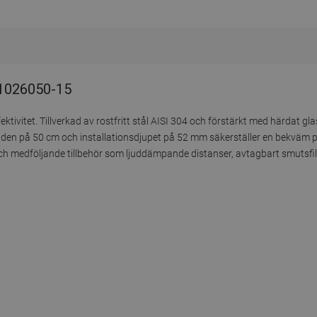
 1026050-15
tivitet. Tillverkad av rostfritt stål AISI 304 och förstärkt med härdat gla
edden på 50 cm och installationsdjupet på 52 mm säkerställer en bekväm
 medföljande tillbehör som ljuddämpande distanser, avtagbart smutsfilte