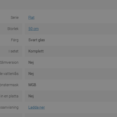
Serie
Flat
Storlek
50 cm
Färg
Svart glas
I setet
Komplett
Slimversion
Nej
e vattenlås
Nej
önstermask
MGB
 in en platta
Nej
ksanvisning
Ladda ner