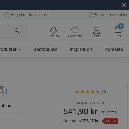
close
Höga kundrecensioner
Bästa pris/kvalitet
0
search
Hotline
Favoriter
Konto
Korg
rodukter
Bästsäljare
Inspiration
Kontakta
Mexen Flat MGB linjeavlopp
(4)
50 cm, svart glas - 1026050-
15
Listpris:
678,00 kr
ntering
541,90 kr
(inkl. moms)
Billigare o
136,10 kr
20,07%