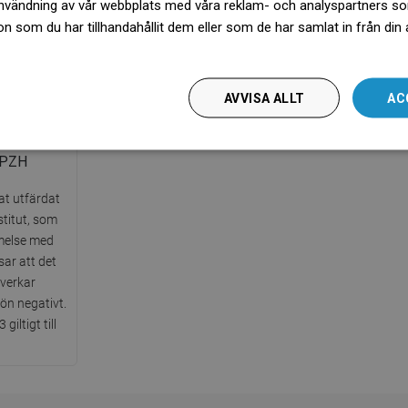
nvändning av vår webbplats med våra reklam- och analyspartners s
användni
 som du har tillhandahållit dem eller som de har samlat in från din
więcej
AVVISA ALLT
AC
g PZH
kat utfärdat
stitut, som
melse med
sar att det
åverkar
jön negativt.
iltigt till