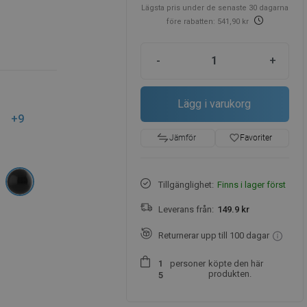
Lägsta pris under de senaste 30 dagarna
före rabatten: 541,90 kr
-
+
Lägg i varukorg
+9
favorite_border
Favoriter
Jämför
Tillgänglighet:
Finns i lager först
Leverans från:
149.9 kr
Returnerar upp till 100 dagar
personer
köpte den här
1
produkten.
5