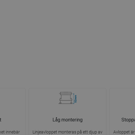
t
Låg montering
Stoppa
ket innebär
Linjeavloppet monteras på ett djup av
Avloppet är