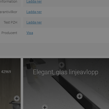
information
Ladda ner
rantivillkor
Ladda ner
Test PZH
Ladda ner
Producent
Visa
Elegant, glas linjeavlopp
42969