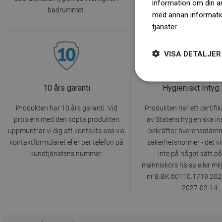
information om din a
badrummet.
med annan information
tjänster.
Dowiedz się 
VISA DETALJER
10 års garanti
Hygieniskt Inty
Produkten har 10 års garanti. Vid
Produkten har ett certifi
problem med den köpta produkten
av Statens hygieniska in
uppmuntrar vi dig att kontakta oss via
bekräftar överensstäm
kontaktformuläret eller per telefon på
säkerhetsnormer - det vi
kundtjänstens nummer.
inte på något sätt p
människors hälsa eller mil
nr B.BK.60110.1719.2023 g
2027-02-14