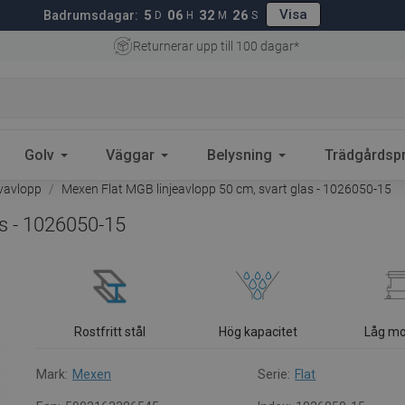
Visa
5
06
32
25
Badrumsdagar:
D
H
M
S
Returnerar upp till 100 dagar*
Golv
Väggar
Belysning
Trädgårdsp
lvavlopp
Mexen Flat MGB linjeavlopp 50 cm, svart glas - 1026050-15
as - 1026050-15
Rostfritt stål
Hög kapacitet
Låg mo
Mark:
Mexen
Serie:
Flat