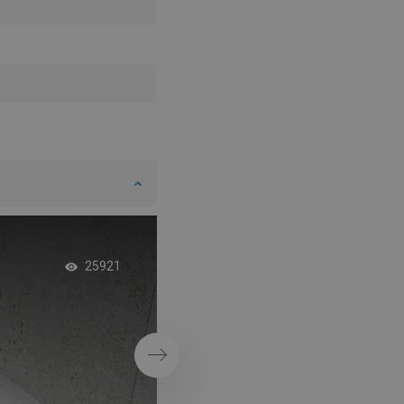
Exklusivt rosa guld i
25921
badrummet
Nästa