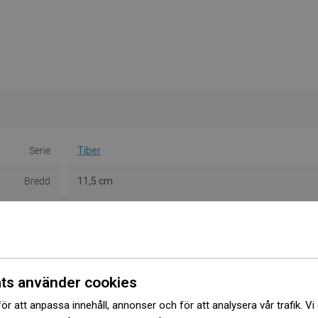
Serie
Tiber
Bredd
11,5 cm
Höjd
37 cm
Typ
Väggmontering
Färg
Krom
ts använder cookies
Material
Glas/Metall
ör att anpassa innehåll, annonser och för att analysera vår trafik. Vi