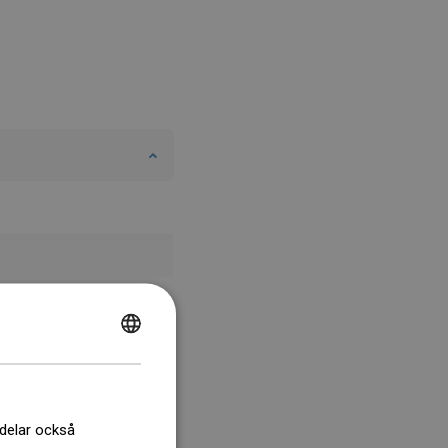
POLISH
CZECH
GERMAN
 delar också
ENGLISH