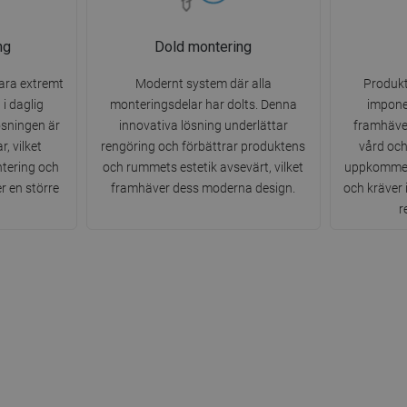
ng
Dold montering
ara extremt
Modernt system där alla
Produkt
 i daglig
monteringsdelar har dolts. Denna
impone
ösningen är
innovativa lösning underlättar
framhäver
, vilket
rengöring och förbättrar produktens
vård och
ntering och
och rummets estetik avsevärt, vilket
uppkommen 
r en större
framhäver dess moderna design.
och kräver
r