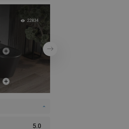
Minimalistiskt badr
22834
modern stil
Nästa
5.0