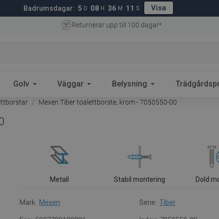
Visa
5
08
36
10
Badrumsdagar:
D
H
M
S
Returnerar upp till 100 dagar*
Golv
Väggar
Belysning
Trädgårdsp
ettborstar
Mexen Tiber toalettborste, krom - 7050550-00
0
Metall
Stabil montering
Dold m
Mark:
Mexen
Serie:
Tiber