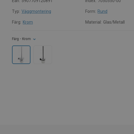
Ean:
5907709120891
Index:
7050550-00
Typ:
Väggmontering
Form:
Rund
Färg:
Krom
Material:
Glas/Metall
Färg
- Krom