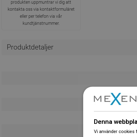
produkten uppmuntrar vi dig att
kontakta oss via kontaktformuläret
eller per telefon via vår
kundtjänstnummer.
Produktdetaljer
Denna webbpla
Vi använder cookies f