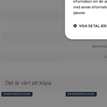
information om din a
med annan information
tjänster.
Dowiedz się 
Mon
VISA DETALJER
Avstånd 
Bru
Säkerhets
Ga
Det är värt att köpa
BADRUMSDAGAR
BADRUMSDAGAR