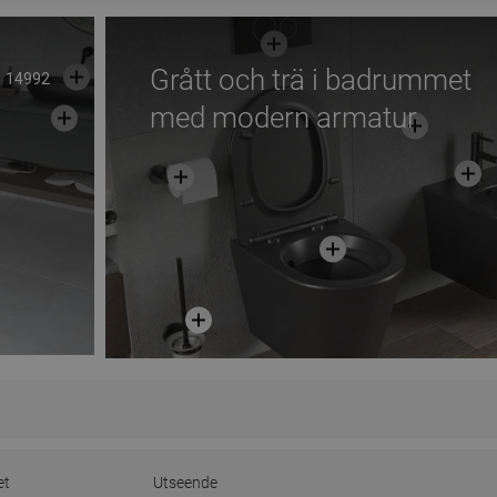
Grått och trä i badrummet
14992
med modern armatur
et
Utseende