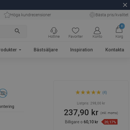
close
Höga kundrecensioner
Bästa pris/kvalitet
0
search
Hotline
Favoriter
Konto
Korg
rodukter
Bästsäljare
Inspiration
Kontakta
Mexen Tiber toalettborste,
(4)
krom - 7050550-00
Listpris:
298,00 kr
ontering
237,90 kr
(inkl. moms)
Billigare o
60,10 kr
20,17%