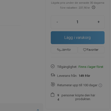
Lägsta pris under de senaste 30 dagarna
före rabatten: 237,90 kr
-
+
Lägg i varukorg
favorite_border
Favoriter
Jämför
Tillgänglighet:
Finns i lager först
Leverans från:
149.9 kr
Returnerar upp till 100 dagar
personer
köpte den här
9
produkten.
4