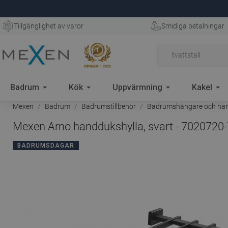
Tillgänglighet av varor
Smidiga betalningar
Badrum
Kök
Uppvärmning
Kakel
Mexen
Badrum
Badrumstillbehör
Badrumshängare och han
Mexen Arno handdukshylla, svart - 7020720
BADRUMSDAGAR