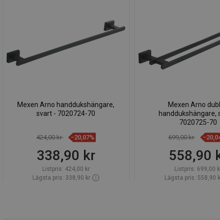
Mexen Arno handdukshängare,
Mexen Arno dub
svart - 7020724-70
handdukshängare, s
7020725-70
424,00 kr
−20,07%
699,00 kr
−20,0
338,90 kr
558,90 
Listpris:
424,00 kr
Listpris:
699,00 k
Lägsta pris: 338,90 kr
Lägsta pris: 558,90 k
Tillgänglighet:
Finns i lager först
Tillgänglighet:
Finns i l
Lägg i varukorg
Lägg i varuk