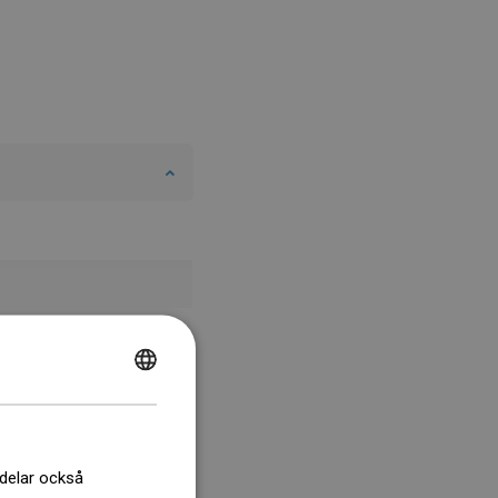
POLISH
CZECH
GERMAN
 delar också
ENGLISH