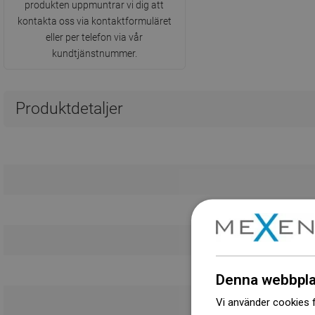
produkten uppmuntrar vi dig att
kontakta oss via kontaktformuläret
eller per telefon via vår
kundtjänstnummer.
Produktdetaljer
Denna webbpla
Vi använder cookies f