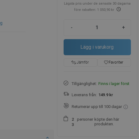
Lägsta pris under de senaste 30 dagarna
före rabatten: 1 050,90 kr
gg
-
+
Lägg i varukorg
favorite_border
Favoriter
Jämför
Tillgänglighet:
Finns i lager först
Leverans från:
149.9 kr
Returnerar upp till 100 dagar
personer
köpte den här
2
produkten.
3