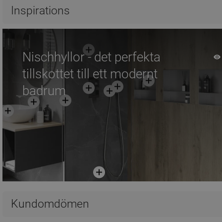
Jämför
favorite_border
Favoriter
Jämför
favorite_border
Fa
Inspirations
Nischhyllor - det perfekta
tillskottet till ett modernt
badrum
Kundomdömen