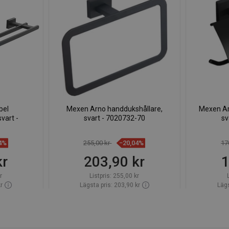
bel
Mexen Arno handdukshållare,
Mexen Ar
vart -
svart - 7020732-70
sv
4%
255,00 kr
−20,04%
17
kr
203,90 kr
1
r
Listpris:
255,00 kr
r
Lägsta pris: 203,90 kr
Lägs
ager först
Tillgänglighet:
Finns i lager först
Tillgängl
org
Lägg i varukorg