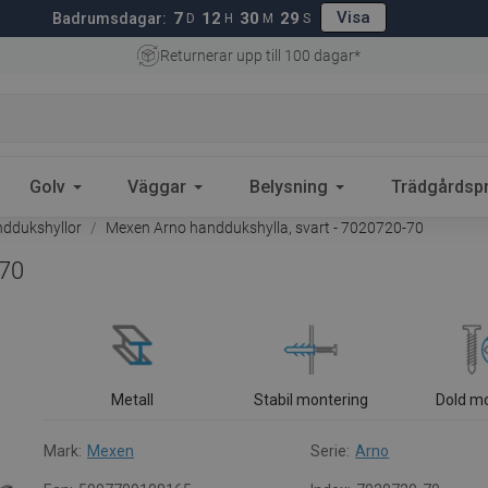
Visa
7
12
30
28
Badrumsdagar:
D
H
M
S
Returnerar upp till 100 dagar*
Golv
Väggar
Belysning
Trädgårdsp
ddukshyllor
Mexen Arno handdukshylla, svart - 7020720-70
-70
Metall
Stabil montering
Dold m
Mark:
Mexen
Serie:
Arno