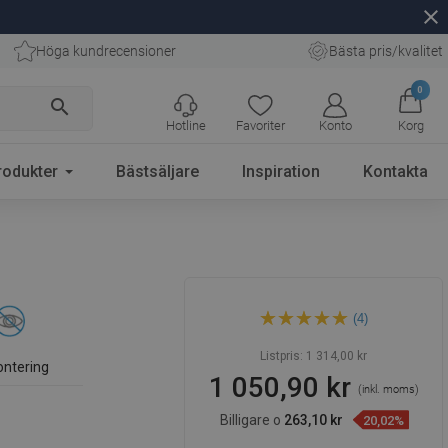
close
Höga kundrecensioner
Bästa pris/kvalitet
0
search
Hotline
Favoriter
Konto
Korg
rodukter
Bästsäljare
Inspiration
Kontakta
Mexen Arno handdukshylla,
(4)
svart - 7020720-70
Listpris:
1 314,00 kr
ontering
1 050,90 kr
(inkl. moms)
Billigare o
263,10 kr
20,02%