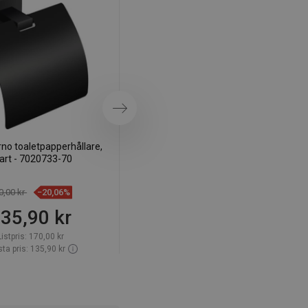
SWEDISH
FINNISH
PORTUGUESE
CROATIAN
GREEK
Nästa
SLOVENIAN
no toaletpapperhållare,
Mexen Arno toalettpapperhållare,
art - 7020733-70
svart - 70207333-70
0,00 kr
−20,06%
170,00 kr
−20,06%
35,90 kr
135,90 kr
Listpris:
170,00 kr
Listpris:
170,00 kr
ta pris: 135,90 kr
Lägsta pris: 135,90 kr
ighet:
Finns i lager först
Tillgänglighet:
Finns i lager först
Lägg i varukorg
Lägg i varukorg