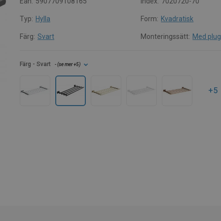
Ean:
5907709108165
Index:
7020720-70
Typ:
Hylla
Form:
Kvadratisk
Färg:
Svart
Monteringssätt:
Med plu
Färg
- Svart
- (
se mer
+5
)
+5