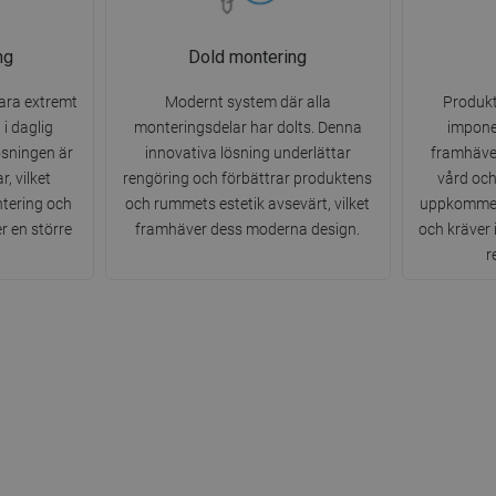
ng
Dold montering
ara extremt
Modernt system där alla
Produkt
 i daglig
monteringsdelar har dolts. Denna
impone
ösningen är
innovativa lösning underlättar
framhäver
, vilket
rengöring och förbättrar produktens
vård och
ntering och
och rummets estetik avsevärt, vilket
uppkommen 
r en större
framhäver dess moderna design.
och kräver
r