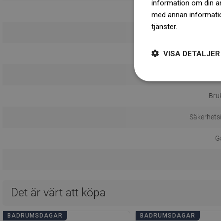
information om din a
med annan information
tjänster.
Dowiedz się 
Mon
VISA DETALJER
Avstånd 
Bru
Säkerhets
Ga
Det är värt att köpa
BADRUMSDAGAR
BADRUMSDAGAR