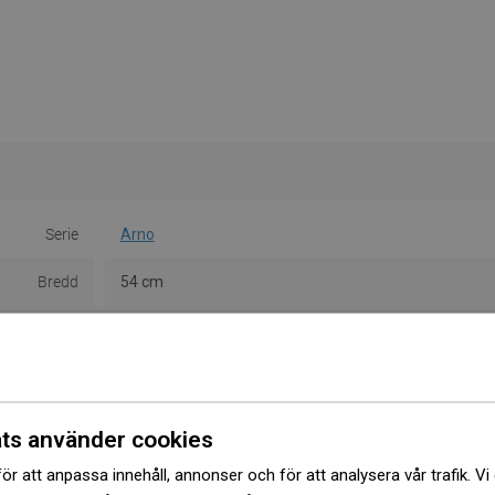
Serie
Arno
Bredd
54 cm
Höjd
3,5 cm
Typ
Hylla
Färg
Svart
ts använder cookies
Material
Metall
ör att anpassa innehåll, annonser och för att analysera vår trafik. Vi