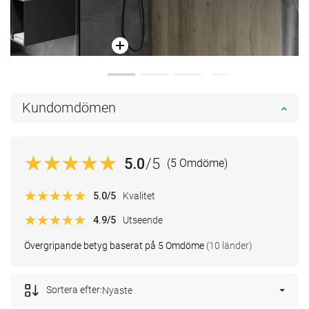
Kundomdömen
5.0
/5
(5 Omdöme)
5.0
/5
Kvalitet
4.9
/5
Utseende
Övergripande betyg baserat på 5 Omdöme
(10 länder)
Sortera efter:
Nyaste