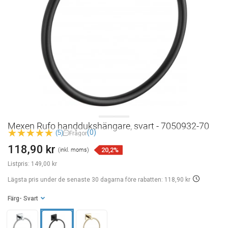
Mexen Rufo handdukshängare, svart - 7050932-70
(0)
(5)
Frågor
118,90 kr
20,2%
(inkl. moms)
Listpris:
149,00 kr
Lägsta pris under de senaste 30 dagarna
före rabatten: 118,90 kr
Färg
- Svart