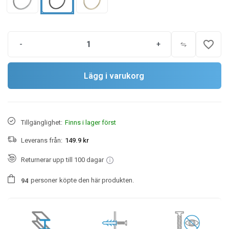
favorite_border
-
+
Lägg i varukorg
Tillgänglighet:
Finns i lager först
Leverans från:
149.9 kr
Returnerar upp till 100 dagar
personer
köpte den här produkten.
9
4