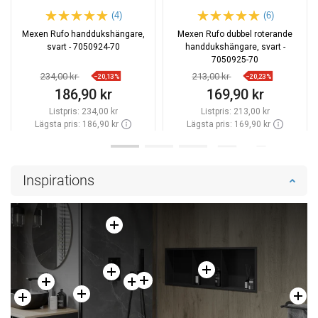
(4)
(6)
Mexen Rufo handdukshängare,
Mexen Rufo dubbel roterande
svart - 7050924-70
handdukshängare, svart -
7050925-70
234,00 kr
213,00 kr
−20,13%
−20,23%
186,90 kr
169,90 kr
Listpris:
234,00 kr
Listpris:
213,00 kr
Lägsta pris: 186,90 kr
Lägsta pris: 169,90 kr
Tillgänglighet:
Finns i lager först
Tillgänglighet:
Finns i lager först
Lägg i varukorg
Lägg i varukorg
Inspirations
Jämför
favorite_border
Favoriter
Jämför
favorite_border
Favoriter