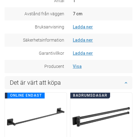
Antal
1
Avstånd från väggen
7 cm
Bruksanvisning
Ladda ner
Säkerhetsinformation
Ladda ner
Garantivillkor
Ladda ner
Producent
Visa
Det är värt att köpa
BADRUMSDAGAR
ONLINE ENDAST
BADRUMSDAGAR