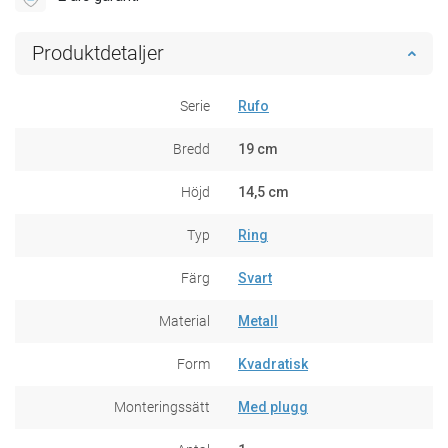
Produktdetaljer
Serie
Rufo
Bredd
19 cm
Höjd
14,5 cm
Typ
Ring
Färg
Svart
Material
Metall
Form
Kvadratisk
Monteringssätt
Med plugg