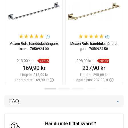
(4)
(4)
Mexen Rufo handdukshängare,
Mexen Rufo handdukshållare,
krom - 7050924-00
guld - 7050924-50
213,00 kr
298,00 kr
−20,23%
−20,17%
169,90 kr
237,90 kr
Listpris:
213,00 kr
Listpris:
298,00 kr
Lägsta pris: 169,90 kr
Lägsta pris: 237,90 kr
Tillgänglighet:
Finns i lager först
Tillgänglighet:
Finns i lager först
Lägg i varukorg
Lägg i varukorg
FAQ
Jämför
favorite_border
Favoriter
Jämför
favorite_border
Favoriter
Har du inte hittat svaret?