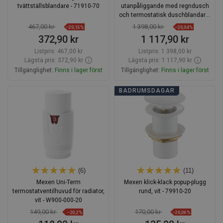
tvättställsblandare - 71910-70
utanpåliggande med regndusch
och termostatisk duschblandare,
svart - 77105200-70
467,00 kr
1 398,00 kr
−20,15%
−20,04%
372,90 kr
1 117,90 kr
Listpris:
467,00 kr
Listpris:
1 398,00 kr
Lägsta pris: 372,90 kr
Lägsta pris: 1 117,90 kr
Tillgänglighet:
Finns i lager först
Tillgänglighet:
Finns i lager först
Lägg i varukorg
Lägg i varukorg
BADRUMSDAGAR
Jämför
favorite_border
Favoriter
Jämför
favorite_border
Favoriter
(6)
(11)
Mexen Uni-Term
Mexen klick-klack popup-plugg
termostatventilhuvud för radiator,
rund, vit - 79910-20
vit - W900-000-20
149,00 kr
170,00 kr
−20,2%
−20,06%