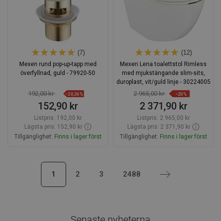
(7)
(12)
Mexen rund pop-up-tapp med
Mexen Lena toalettstol Rimless
överfyllnad, guld - 79920-50
med mjukstängande slim-sits,
duroplast, vit/guld linje - 30224005
192,00 kr
2 965,00 kr
−20,36%
−20%
152,90 kr
2 371,90 kr
Listpris:
192,00 kr
Listpris:
2 965,00 kr
Lägsta pris: 152,90 kr
Lägsta pris: 2 371,90 kr
Tillgänglighet:
Finns i lager först
Tillgänglighet:
Finns i lager först
Lägg i varukorg
Lägg i varukorg
1
2
3
2488
Nästa
Jämför
favorite_border
Favoriter
Jämför
favorite_border
Favoriter
Senaste nyheterna