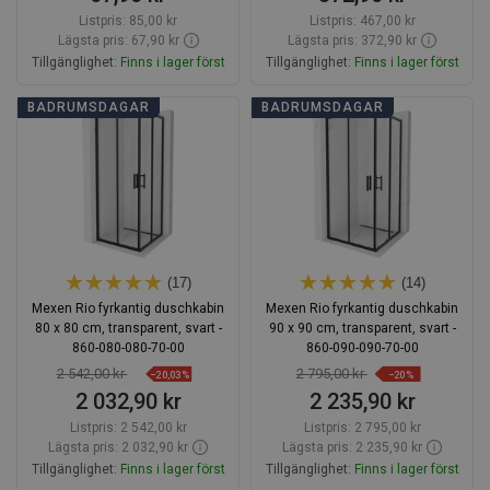
Listpris:
85,00 kr
Listpris:
467,00 kr
Lägsta pris: 67,90 kr
Lägsta pris: 372,90 kr
Tillgänglighet:
Finns i lager först
Tillgänglighet:
Finns i lager först
Lägg i varukorg
Lägg i varukorg
BADRUMSDAGAR
BADRUMSDAGAR
Jämför
favorite_border
Favoriter
Jämför
favorite_border
Favoriter
(17)
(14)
Mexen Rio fyrkantig duschkabin
Mexen Rio fyrkantig duschkabin
80 x 80 cm, transparent, svart -
90 x 90 cm, transparent, svart -
860-080-080-70-00
860-090-090-70-00
2 542,00 kr
2 795,00 kr
−20,03%
−20%
2 032,90 kr
2 235,90 kr
Listpris:
2 542,00 kr
Listpris:
2 795,00 kr
Lägsta pris: 2 032,90 kr
Lägsta pris: 2 235,90 kr
Tillgänglighet:
Finns i lager först
Tillgänglighet:
Finns i lager först