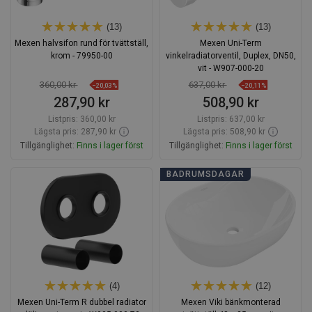
(13)
(13)
Mexen halvsifon rund för tvättställ,
Mexen Uni-Term
krom - 79950-00
vinkelradiatorventil, Duplex, DN50,
vit - W907-000-20
360,00 kr
637,00 kr
−20,03%
−20,11%
287,90 kr
508,90 kr
Listpris:
360,00 kr
Listpris:
637,00 kr
Lägsta pris: 287,90 kr
Lägsta pris: 508,90 kr
Tillgänglighet:
Finns i lager först
Tillgänglighet:
Finns i lager först
Lägg i varukorg
Lägg i varukorg
BADRUMSDAGAR
Jämför
favorite_border
Favoriter
Jämför
favorite_border
Favoriter
(4)
(12)
Mexen Uni-Term R dubbel radiator
Mexen Viki bänkmonterad