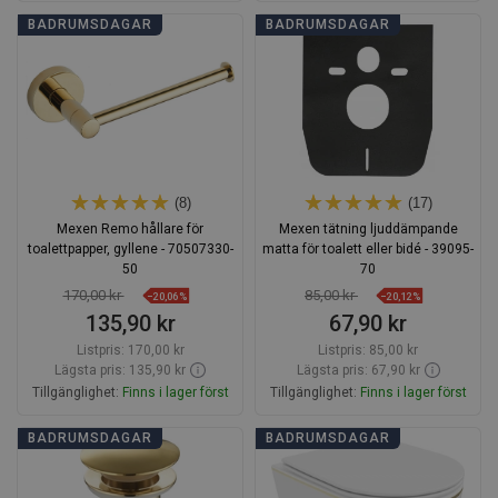
Lägg i varukorg
Lägg i varukorg
BADRUMSDAGAR
BADRUMSDAGAR
Jämför
favorite_border
Favoriter
Jämför
favorite_border
Favoriter
(8)
(17)
Mexen Remo hållare för
Mexen tätning ljuddämpande
toalettpapper, gyllene - 70507330-
matta för toalett eller bidé - 39095-
50
70
170,00 kr
85,00 kr
−20,06%
−20,12%
135,90 kr
67,90 kr
Listpris:
170,00 kr
Listpris:
85,00 kr
Lägsta pris: 135,90 kr
Lägsta pris: 67,90 kr
Tillgänglighet:
Finns i lager först
Tillgänglighet:
Finns i lager först
Lägg i varukorg
Lägg i varukorg
BADRUMSDAGAR
BADRUMSDAGAR
Jämför
favorite_border
Favoriter
Jämför
favorite_border
Favoriter