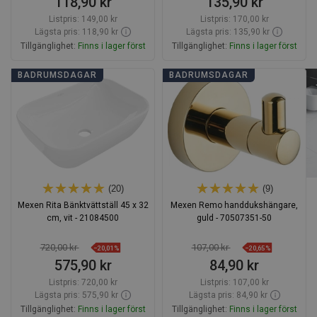
118,90 kr
135,90 kr
Listpris:
149,00 kr
Listpris:
170,00 kr
Lägsta pris: 118,90 kr
Lägsta pris: 135,90 kr
Tillgänglighet:
Finns i lager först
Tillgänglighet:
Finns i lager först
Lägg i varukorg
Lägg i varukorg
BADRUMSDAGAR
BADRUMSDAGAR
Jämför
favorite_border
Favoriter
Jämför
favorite_border
Favoriter
(20)
(9)
Mexen Rita Bänktvättställ 45 x 32
Mexen Remo handdukshängare,
cm, vit - 21084500
guld - 70507351-50
720,00 kr
107,00 kr
−20,01%
−20,65%
575,90 kr
84,90 kr
Listpris:
720,00 kr
Listpris:
107,00 kr
Lägsta pris: 575,90 kr
Lägsta pris: 84,90 kr
Tillgänglighet:
Finns i lager först
Tillgänglighet:
Finns i lager först