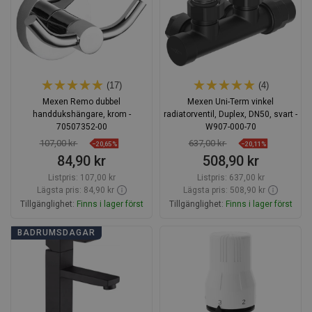
(17)
(4)
Mexen Remo dubbel
Mexen Uni-Term vinkel
handdukshängare, krom -
radiatorventil, Duplex, DN50, svart -
70507352-00
W907-000-70
107,00 kr
637,00 kr
−20,65%
−20,11%
84,90 kr
508,90 kr
Listpris:
107,00 kr
Listpris:
637,00 kr
Lägsta pris: 84,90 kr
Lägsta pris: 508,90 kr
Tillgänglighet:
Finns i lager först
Tillgänglighet:
Finns i lager först
Lägg i varukorg
Lägg i varukorg
BADRUMSDAGAR
Jämför
favorite_border
Favoriter
Jämför
favorite_border
Favoriter