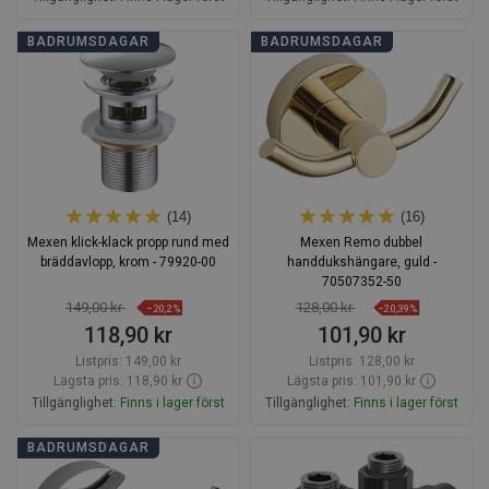
Lägg i varukorg
Lägg i varukorg
BADRUMSDAGAR
BADRUMSDAGAR
Jämför
favorite_border
Favoriter
Jämför
favorite_border
Favoriter
(14)
(16)
Mexen klick-klack propp rund med
Mexen Remo dubbel
bräddavlopp, krom - 79920-00
handdukshängare, guld -
70507352-50
149,00 kr
128,00 kr
−20,2%
−20,39%
118,90 kr
101,90 kr
Listpris:
149,00 kr
Listpris:
128,00 kr
Lägsta pris: 118,90 kr
Lägsta pris: 101,90 kr
Tillgänglighet:
Finns i lager först
Tillgänglighet:
Finns i lager först
Lägg i varukorg
Lägg i varukorg
BADRUMSDAGAR
Jämför
favorite_border
Favoriter
Jämför
favorite_border
Favoriter