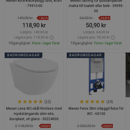
Mexen klick-klack-plugg rund, krom
Mexen tätning för ljuddämpande
- 79910-00
matta till toalett eller bidé - 39095-
00
149,00 kr
64,00 kr
−20,2%
−20,47%
118,90 kr
50,90 kr
Listpris:
149,00 kr
Listpris:
64,00 kr
Lägsta pris: 118,90 kr
Lägsta pris: 50,90 kr
Tillgänglighet:
Finns i lager först
Tillgänglighet:
Finns i lager först
Lägg i varukorg
Lägg i varukorg
BADRUMSDAGAR
BADRUMSDAGAR
Jämför
favorite_border
Favoriter
Jämför
favorite_border
Favoriter
(12)
(14)
Mexen Lena WC-skål Rimless med
Mexen Fenix Slim inbyggd fixtur för
mjukstängande slim-sits,
WC - 60100
duroplast, vit glans - 30224000
2 118,00 kr
2 033,00 kr
−20,02%
−20,02%