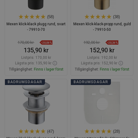
(58)
(38)
Mexen klick-klack plugg rund, svart
Mexen klick-klack-propp rund, guld
- 79910-70
- 79910-50
170,00 kr
192,00 kr
−20,06%
−20,36%
135,90 kr
152,90 kr
Listpris:
170,00 kr
Listpris:
192,00 kr
Lägsta pris: 135,90 kr
Lägsta pris: 152,90 kr
Tillgänglighet:
Finns i lager först
Tillgänglighet:
Finns i lager först
Lägg i varukorg
Lägg i varukorg
BADRUMSDAGAR
BADRUMSDAGAR
Jämför
favorite_border
Favoriter
Jämför
favorite_border
Favoriter
(47)
(28)