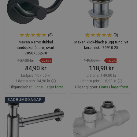
(8)
(9)
Mexen Remo dubbel
Mexen klick-klack plugg rund, vit
handdukshållare, svart -
keramisk - 79910-25
70507352-70
107,00 kr
149,00 kr
−20,65%
−20,2%
84,90 kr
118,90 kr
Listpris:
107,00 kr
Listpris:
149,00 kr
Lägsta pris: 84,90 kr
Lägsta pris: 118,90 kr
Tillgänglighet:
Finns i lager först
Tillgänglighet:
Finns i lager först
Lägg i varukorg
Lägg i varukorg
BADRUMSDAGAR
Jämför
favorite_border
Favoriter
Jämför
favorite_border
Favoriter