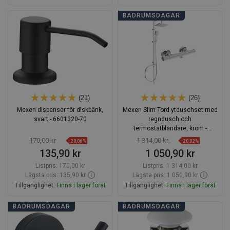
Lägg i varukorg
Lägg i varukorg
BADRUMSDAGAR
Jämför
favorite_border
Favoriter
Jämför
favorite_border
Favoriter
(21)
(26)
Mexen dispenser för diskbänk,
Mexen Slim Tord ytduschset med
svart - 6601320-70
regndusch och
termostatblandare, krom -
77105200-00
170,00 kr
1 314,00 kr
−20,06%
−20,02%
135,90 kr
1 050,90 kr
Listpris:
170,00 kr
Listpris:
1 314,00 kr
Lägsta pris: 135,90 kr
Lägsta pris: 1 050,90 kr
Tillgänglighet:
Finns i lager först
Tillgänglighet:
Finns i lager först
Lägg i varukorg
Lägg i varukorg
BADRUMSDAGAR
BADRUMSDAGAR
Jämför
favorite_border
Favoriter
Jämför
favorite_border
Favoriter