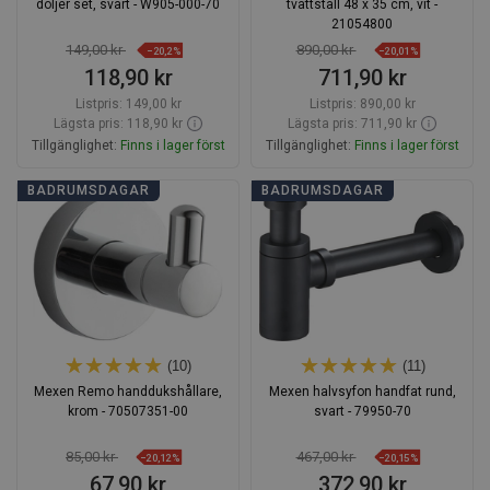
döljer set, svart - W905-000-70
tvättställ 48 x 35 cm, vit -
21054800
149,00 kr
890,00 kr
−20,2%
−20,01%
118,90 kr
711,90 kr
Listpris:
149,00 kr
Listpris:
890,00 kr
Lägsta pris: 118,90 kr
Lägsta pris: 711,90 kr
Tillgänglighet:
Finns i lager först
Tillgänglighet:
Finns i lager först
Lägg i varukorg
Lägg i varukorg
BADRUMSDAGAR
BADRUMSDAGAR
Jämför
favorite_border
Favoriter
Jämför
favorite_border
Favoriter
(10)
(11)
Mexen Remo handdukshållare,
Mexen halvsyfon handfat rund,
krom - 70507351-00
svart - 79950-70
85,00 kr
467,00 kr
−20,12%
−20,15%
67,90 kr
372,90 kr