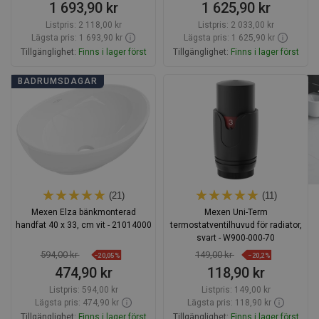
1 693,90 kr
1 625,90 kr
Listpris:
2 118,00 kr
Listpris:
2 033,00 kr
Lägsta pris: 1 693,90 kr
Lägsta pris: 1 625,90 kr
Tillgänglighet:
Finns i lager först
Tillgänglighet:
Finns i lager först
Lägg i varukorg
Lägg i varukorg
BADRUMSDAGAR
Jämför
favorite_border
Favoriter
Jämför
favorite_border
Favoriter
(21)
(11)
Mexen Elza bänkmonterad
Mexen Uni-Term
handfat 40 x 33, cm vit - 21014000
termostatventilhuvud för radiator,
svart - W900-000-70
594,00 kr
149,00 kr
−20,05%
−20,2%
474,90 kr
118,90 kr
Listpris:
594,00 kr
Listpris:
149,00 kr
Lägsta pris: 474,90 kr
Lägsta pris: 118,90 kr
Tillgänglighet:
Finns i lager först
Tillgänglighet:
Finns i lager först