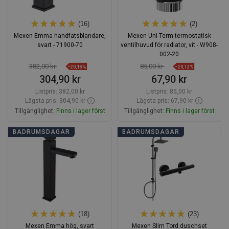
(16)
(2)
Mexen Emma handfatsblandare,
Mexen Uni-Term termostatisk
svart - 71900-70
ventilhuvud för radiator, vit - W908-
002-20
382,00 kr
85,00 kr
−20,18%
−20,12%
304,90 kr
67,90 kr
Listpris:
382,00 kr
Listpris:
85,00 kr
Lägsta pris: 304,90 kr
Lägsta pris: 67,90 kr
Tillgänglighet:
Finns i lager först
Tillgänglighet:
Finns i lager först
Lägg i varukorg
Lägg i varukorg
BADRUMSDAGAR
BADRUMSDAGAR
Jämför
favorite_border
Favoriter
Jämför
favorite_border
Favoriter
(18)
(23)
Mexen Emma hög, svart
Mexen Slim Tord duschset