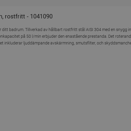
, rostfritt - 1041090
r ditt badrum. Tillverkad av hållbart rostfritt stål AISI 304 med en snygg i
ttenkapacitet på 50 l/min erbjuder den enastående prestanda. Det roterand
etet inkluderar ljuddämpande avskärmning, smutsfilter, och skyddsmanche