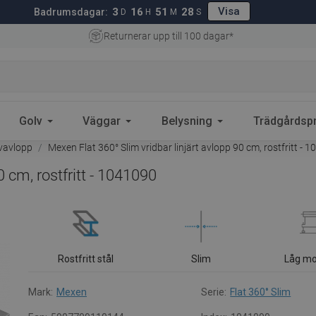
Visa
3
16
51
27
Badrumsdagar:
D
H
M
S
Returnerar upp till 100 dagar*
Golv
Väggar
Belysning
Trädgårdsp
lvavlopp
Mexen Flat 360° Slim vridbar linjärt avlopp 90 cm, rostfritt - 
0 cm, rostfritt - 1041090
Rostfritt stål
Slim
Låg mo
Mark:
Mexen
Serie:
Flat 360° Slim