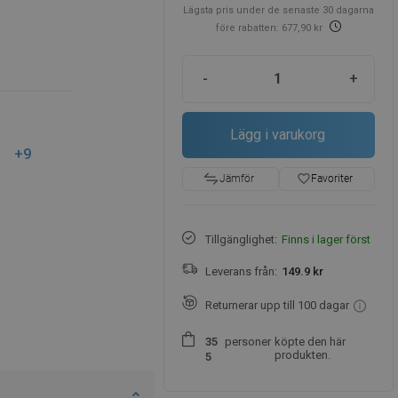
Lägsta pris under de senaste 30 dagarna
före rabatten: 677,90 kr
-
+
Lägg i varukorg
+9
favorite_border
Favoriter
Jämför
Tillgänglighet:
Finns i lager först
Leverans från:
149.9 kr
Returnerar upp till 100 dagar
personer
köpte den här
3
5
produkten.
5