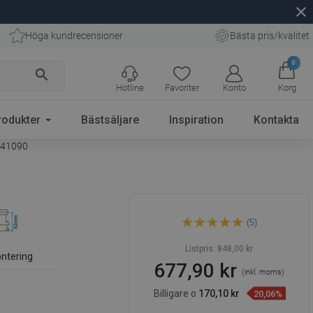
close
Höga kundrecensioner
Bästa pris/kvalitet
0
search
Hotline
Favoriter
Konto
Korg
rodukter
Bästsäljare
Inspiration
Kontakta
1041090
Mexen Flat 360° Slim vridbar
(5)
linjärt avlopp 90 cm, rostfritt -
1041090
Listpris:
848,00 kr
ntering
677,90 kr
(inkl. moms)
Billigare o
170,10 kr
20,06%