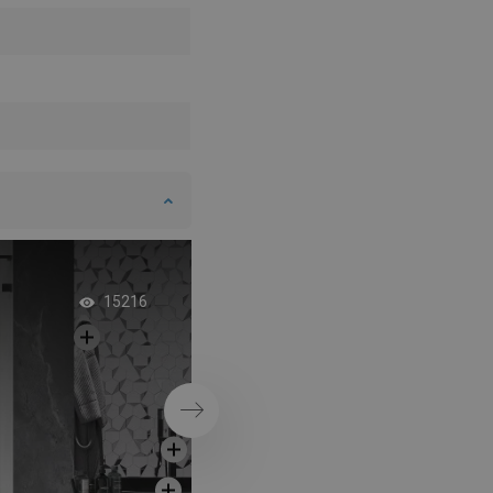
Snabbplanka – inno
15216
lösning i duschen
Nästa