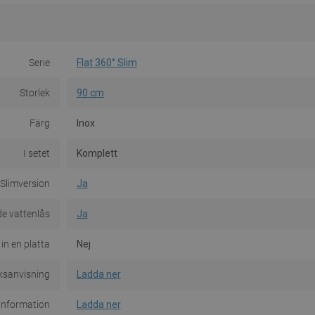
Serie
Flat 360° Slim
Storlek
90 cm
Färg
Inox
I setet
Komplett
Slimversion
Ja
e vattenlås
Ja
 in en platta
Nej
ksanvisning
Ladda ner
information
Ladda ner