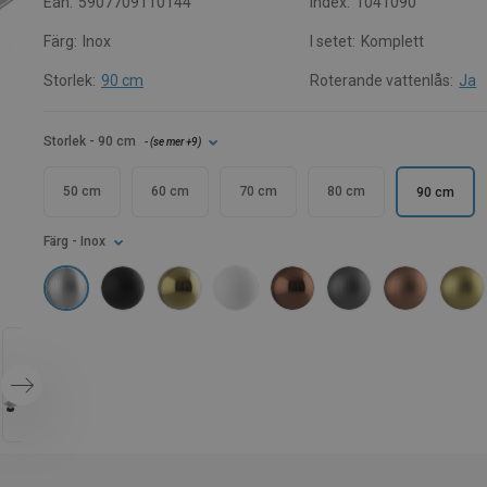
Ean:
5907709110144
Index:
1041090
Färg:
Inox
I setet:
Komplett
Storlek:
90 cm
Roterande vattenlås:
Ja
Storlek
- 90 cm
- (
se mer
+9
)
50 cm
60 cm
70 cm
80 cm
90 cm
Färg
- Inox