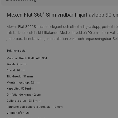
Mexen Flat 360° Slim vridbar linjärt avlopp 90 cm
Mexen Flat 360° Slim är en elegant och effektiv linjeavlopp, perfekt fö
slitstark och estetiskt tilltalande. Med en bredd på 90 cm och en va
justerbara benstativet gör installation enkel och anpassningsbar. S
Tekniska data:
Material: Rostfritt stål AISI 304
Finish: Rostfritt
Bredd: 90 cm
Täckbredd: 31 mm
Monteringsdjup: 52 mm
Kapacitet: 50 l/min
Omfattande krage - 2 cm
Gallerets djup - 23,5 mm
Rännans och gallerets tjocklek - 1,2 mm
Vridbar sifon: Ja