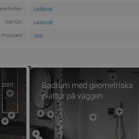
rantivillkor
Ladda ner
Test PZH
Ladda ner
Producent
Visa
Badrum med geometriska
22371
plattor på väggen