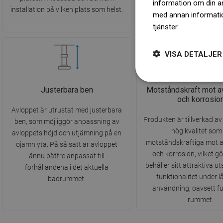
information om din a
installation på vilken plats som helst.
hygiennivå.
med annan information
tjänster.
Dowiedz się 
VISA DETALJER
Justerbara ben
Motståndskraft mot a
och korrosio
Avloppet är utrustat med justerbara
Produkten är tillverkad av
ben, som möjliggör anpassning av
hög kvalitet som
avloppets höjd och utjämning på en
motståndskraftiga mot 
ojämn yta. På så sätt är avloppet
och korrosion, vilket gö
ännu bättre anpassat till
behåller sitt attraktiva 
förhållandena i det aktuella
funktionalitet under l
badrummet.
användning, oavsett fu
rummet.