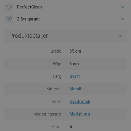
PerfectClean
2 års garanti
Produktdetaljer
Bredd
35 cm
Höjd
3 cm
Färg
Svart
Material
Metall
Form
Kvadratisk
Monteringssätt
Med plugg
Antal
5