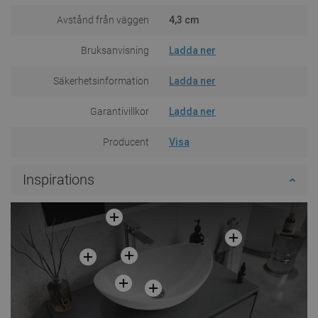
Avstånd från väggen
4,3 cm
Bruksanvisning
Ladda ner
Säkerhetsinformation
Ladda ner
Garantivillkor
Ladda ner
Producent
Visa
Inspirations