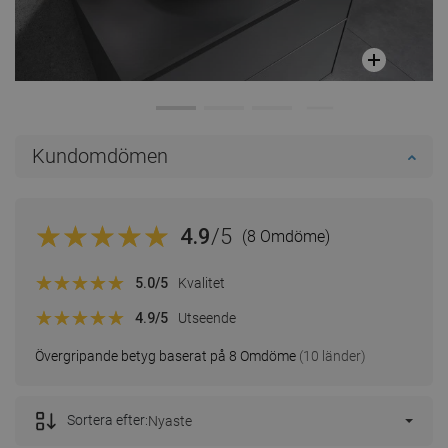
Kundomdömen
4.9
/5
(8 Omdöme)
5.0
/5
Kvalitet
4.9
/5
Utseende
Övergripande betyg baserat på 8 Omdöme
(10 länder)
Sortera efter:
Nyaste