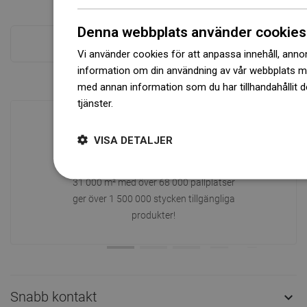
Denna webbplats använder cookies
Se alla
Vi använder cookies för att anpassa innehåll, annons
information om din användning av vår webbplats 
med annan information som du har tillhandahållit d
tjänster.
Dowiedz się więcej
VISA DETALJER
Tillgänglighet av varor
Ett modernt logistikcenter med en yta på
31 000 m² med över 68 000 pallplatser
ger över 1 500 000 stycken tillgängliga
produkter!
Snabb kontakt
