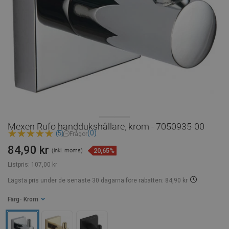
Mexen Rufo handdukshållare, krom - 7050935-00
(0)
(5)
Frågor
84,90 kr
20,65%
(inkl. moms)
Listpris:
107,00 kr
Lägsta pris under de senaste 30 dagarna
före rabatten: 84,90 kr
Färg
- Krom