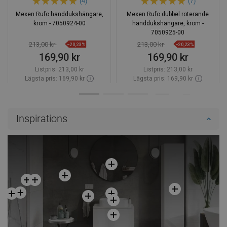
(4)
(7)
Mexen Rufo handdukshängare,
Mexen Rufo dubbel roterande
krom - 7050924-00
handdukshängare, krom -
7050925-00
213,00 kr
213,00 kr
−20,23%
−20,23%
169,90 kr
169,90 kr
Listpris:
213,00 kr
Listpris:
213,00 kr
Lägsta pris: 169,90 kr
Lägsta pris: 169,90 kr
Tillgänglighet:
Finns i lager först
Tillgänglighet:
Finns i lager först
Lägg i varukorg
Lägg i varukorg
Inspirations
Jämför
favorite_border
Favoriter
Jämför
favorite_border
Favoriter