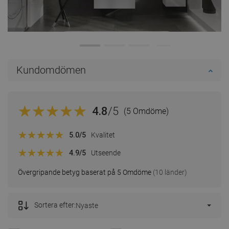
Kundomdömen
4.8
/5
(5 Omdöme)
5.0
/5
Kvalitet
4.9
/5
Utseende
Övergripande betyg baserat på 5 Omdöme
(10 länder)
Sortera efter:
Nyaste