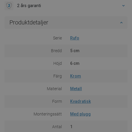
2 års garanti
Produktdetaljer
Serie
Rufo
Bredd
5 cm
Höjd
6 cm
Färg
Krom
Material
Metall
Form
Kvadratisk
Monteringssätt
Med plugg
Antal
1