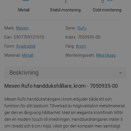
Metall
Stabil montering
Dold montering
Mark:
Mexen
Serie:
Rufo
Ean:
5907709121010
Index:
7050935-00
Form:
Kvadratisk
Färg:
Krom
Material:
Metall
Monteringssätt:
Med plugg
Beskrivning
Mexen Rufo handdukshållare, krom - 7050935-00
Mexen Rufo handdukshängare i krom erbjuder både stil och
funktion för ditt badrum. Tillverkad av högkvalitativt metallmaterial
ger den en långvarig hållbarhet. Med sin eleganta kromfinish tillför
den en modern touch till inredningen. Handdukshängaren mäter 5
cm i bredd och 6 cm i höjd, vilket gör den kompakt men samtidigt