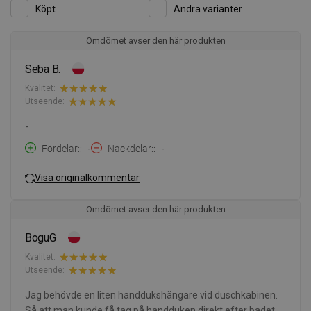
Köpt
Andra varianter
Omdömet avser den här produkten
Seba B.
Kvalitet:
Utseende:
-
Fördelar:
-
Nackdelar:
-
Visa originalkommentar
Omdömet avser den här produkten
BoguG
Kvalitet:
Utseende:
Jag behövde en liten handdukshängare vid duschkabinen.
Så att man kunde få tag på handduken direkt efter badet.