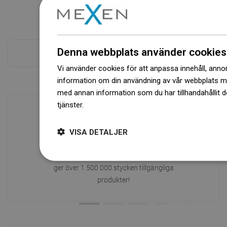
Denna webbplats använder cookies
Se alla
Vi använder cookies för att anpassa innehåll, annons
information om din användning av vår webbplats 
med annan information som du har tillhandahållit d
tjänster.
Dowiedz się więcej
VISA DETALJER
Tillgänglighet av varor
Ett modernt logistikcenter med en yta på
31 000 m² med över 68 000 pallplatser
ger över 1 500 000 stycken tillgängliga
produkter!