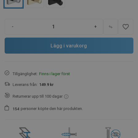
favorite_border
-
+
Lägg i varukorg
Tillgänglighet:
Finns i lager först
Leverans från:
149.9 kr
Returnerar upp till 100 dagar
personer
köpte den här produkten.
1
5
4