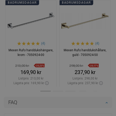
BADRUMSDAGAR
BADRUMSDAGAR
(4)
(4)
Mexen Rufo handdukshängare,
Mexen Rufo handdukshållare,
krom - 7050924-00
guld - 7050924-50
213,00 kr
298,00 kr
−20,23%
−20,17%
169,90 kr
237,90 kr
Listpris:
213,00 kr
Listpris:
298,00 kr
Lägsta pris: 169,90 kr
Lägsta pris: 237,90 kr
Tillgänglighet:
Finns i lager först
Tillgänglighet:
Finns i lager först
Lägg i varukorg
Lägg i varukorg
FAQ
Jämför
favorite_border
Favoriter
Jämför
favorite_border
Favoriter