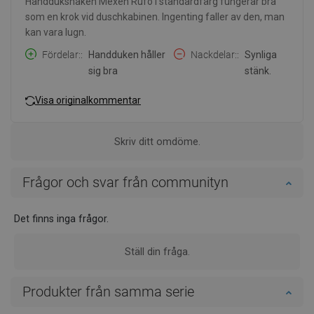
Handdukshaken Mexen Rufo i standardfärg fungerar bra
som en krok vid duschkabinen. Ingenting faller av den, man
kan vara lugn.
Fördelar:
Handduken håller
Nackdelar:
Synliga
sig bra
stänk.
Visa originalkommentar
Skriv ditt omdöme.
Frågor och svar från communityn
Det finns inga frågor.
Ställ din fråga.
Produkter från samma serie