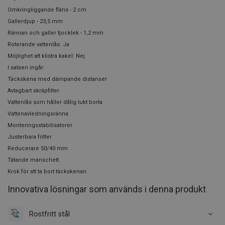
Omkringliggande fläns - 2 cm
Gallerdjup - 23,5 mm
Rännan och galler tjocklek - 1,2 mm
Roterande vattenlås: Ja
Möjlighet att klistra kakel: Nej
I satsen ingår:
Täckskena med dämpande distanser
Avtagbart skräpfilter
Vattenlås som håller dålig lukt borta
Vattenavledningsränna
Monteringsstabilisatorer
Justerbara fötter
Reducerare 50/40 mm
Tätande manschett
Krok för att ta bort täckskenan
Innovativa lösningar som används i denna produkt
Rostfritt stål