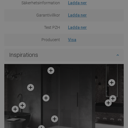
Säkerhetsinformation
Ladda ner
Garantivillkor
Ladda ner
Test PZH
Ladda ner
Producent
Visa
Inspirations