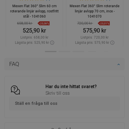
Mexen Flat 360° Slim 60 cm
Mexen Flat 360° Slim roterande
roterande linjär avlopp, rostfritt
linjär avlopp 70 cm, inox -
stål - 1041060
1041070
658,00 kr
720,00 kr
−20,08%
−20,01%
525,90 kr
575,90 kr
Listpris:
658,00 kr
Listpris:
720,00 kr
Lägsta pris: 525,90 kr
Lägsta pris: 575,90 kr
Tillgänglighet:
Finns i lager först
Tillgänglighet:
Finns i lager först
Lägg i varukorg
Lägg i varukorg
FAQ
Jämför
favorite_border
Favoriter
Jämför
favorite_border
Favoriter
Har du inte hittat svaret?
Skriv till oss
Ställ en fråga till oss