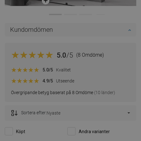
Kundomdömen
5.0
/5
(8 Omdöme)
5.0
/5
Kvalitet
4.9
/5
Utseende
Övergripande betyg baserat på 8 Omdöme
(10 länder)
Sortera efter:
Nyaste
Köpt
Andra varianter