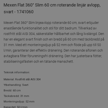
Mexen Flat 360° Slim 60 cm roterande linjär avlopp,
svart - 1741060
Mexen Flat 360° Slim linjeavlopp roterande 60 cm, svart erbjuder
enastående funktionalitet och stil för ditt badrum. Tillverkad av
rostfritt stål AISI 304, säkerställer hållbarhet och lång livslängd. Den
har en elegant svart finish och en bredd på 60 cm med täckbredd på
31 mm. Med ett monteringsdjup på 52 mm och flöde på upp till 50
l/min, garanterar den effektiv dränering. Den roterande sifonen och
avtagbara filter förureningsfri dränering. Den har justerbara fötter,
stabiliseringsfästen och en tätande manschett.
Teknisk information:
Material: Rostfritt stål AISI 304
Ytbehandling: Svart
Bredd: 60 cm
Täcksbredd: 31 mm
Monteringsdjup: 52 mm
Kapacitet: 50 l/min