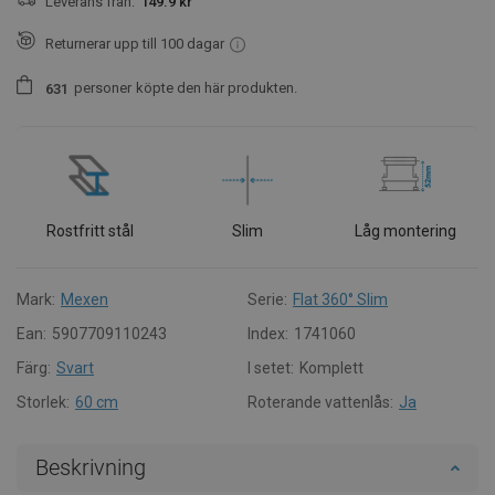
Leverans från:
149.9 kr
Returnerar upp till 100 dagar
personer
köpte den här produkten.
6
3
1
Rostfritt stål
Slim
Låg montering
Mark:
Mexen
Serie:
Flat 360° Slim
Ean:
5907709110243
Index:
1741060
Färg:
Svart
I setet:
Komplett
Storlek:
60 cm
Roterande vattenlås:
Ja
Beskrivning