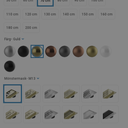
50 cm
60 cm
80 cm
90 cm
100 cm
70 cm
110 cm
120 cm
130 cm
140 cm
150 cm
160 cm
180 cm
200 cm
Färg
- Guld
Mönstermask
- M13