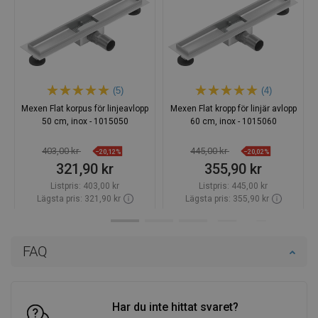
(5)
(4)
Mexen Flat korpus för linjeavlopp
Mexen Flat kropp för linjär avlopp
50 cm, inox - 1015050
60 cm, inox - 1015060
403,00 kr
445,00 kr
−20,12%
−20,02%
321,90 kr
355,90 kr
Listpris:
403,00 kr
Listpris:
445,00 kr
Lägsta pris: 321,90 kr
Lägsta pris: 355,90 kr
Tillgänglighet:
Finns i lager först
Tillgänglighet:
Finns i lager först
Lägg i varukorg
Lägg i varukorg
FAQ
Jämför
favorite_border
Favoriter
Jämför
favorite_border
Favoriter
Har du inte hittat svaret?