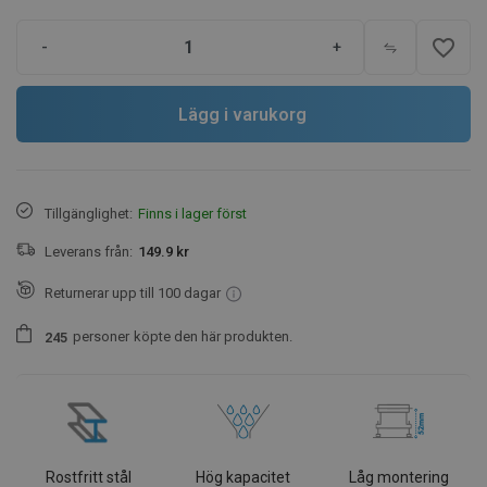
favorite_border
-
+
Lägg i varukorg
Tillgänglighet:
Finns i lager först
Leverans från:
149.9 kr
Returnerar upp till 100 dagar
personer
köpte den här produkten.
2
4
5
Rostfritt stål
Hög kapacitet
Låg montering