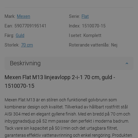
Mark:
Mexen
Serie:
Flat
Ean:
5907709195141
Index:
1510070-15
Färg:
Guld
I setet:
Komplett
Storlek:
70 cm
Roterande vattenlås:
Nej
Beskrivning
Mexen Flat M13 linjeavlopp 2-i-1 70 cm, guld -
1510070-15
Mexen Flat M13 är en stilren och funktionell golvbrunn som
kombinerar design och kvalitet. Tillverkad av hållbart rostfritt stål
AISI 304 med en elegant gyllene finish. Med en bredd på 70 cm och
inbyggnadsdjup på 52 mm passar den perfekt i moderna badrum.
Tack vare sin kapacitet på 50 l/min och det urtagbara filtret,
garanteras effektiv vattenavrinning och enkel rengöring. Produkten