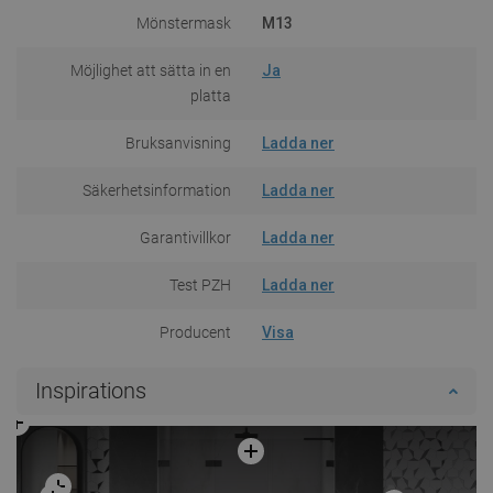
Mönstermask
M13
Möjlighet att sätta in en
Ja
platta
Bruksanvisning
Ladda ner
Säkerhetsinformation
Ladda ner
Garantivillkor
Ladda ner
Test PZH
Ladda ner
Producent
Visa
Inspirations