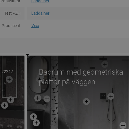
rantivillkor
Ladda ner
Test PZH
Ladda ner
Producent
Visa
Badrum med geometriska
22247
plattor på väggen