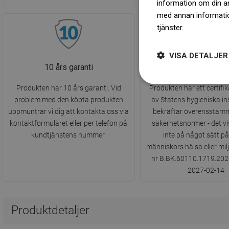
information om din a
med annan information
tjänster.
Dowiedz się 
VISA DETALJER
10 års garanti
Hygieniskt Inty
Produkten har 10 års garanti. Vid
Produkten har ett certifi
problem med den köpta produkten
av Statens hygieniska in
uppmuntrar vi dig att kontakta oss via
bekräftar överensstäm
kontaktformuläret eller per telefon på
säkerhetsnormer - det vi
kundtjänstens nummer.
inte på något sätt p
människors hälsa eller mil
nr B.BK.60110.1719.2023 g
2027-02-14
Produktdetaljer