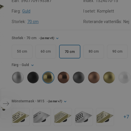
Ean:
5907709195387
Index:
1524070-15
Färg:
Guld
I setet:
Komplett
Storlek:
70 cm
Roterande vattenlås:
Nej
Storlek
- 70 cm
- (
se mer
+9
)
50 cm
60 cm
80 cm
90 cm
70 cm
Färg
- Guld
Mönstermask
- M15
- (
se mer
+7
)
+7