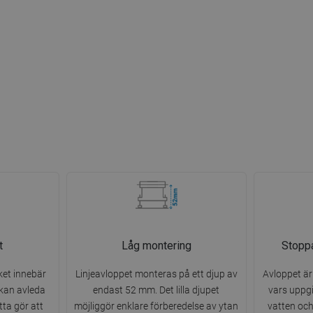
t
Låg montering
Stoppa
ket innebär
Linjeavloppet monteras på ett djup av
Avloppet är
 kan avleda
endast 52 mm. Det lilla djupet
vars uppgi
etta gör att
möjliggör enklare förberedelse av ytan
vatten och