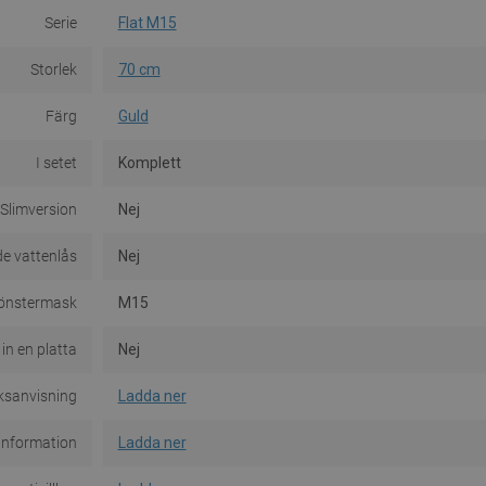
Serie
Flat M15
Storlek
70 cm
Färg
Guld
I setet
Komplett
Slimversion
Nej
e vattenlås
Nej
önstermask
M15
 in en platta
Nej
ksanvisning
Ladda ner
information
Ladda ner