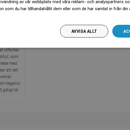
nvändning av vår webbplats med våra reklam- och analyspartners s
 som du har tillhandahållit dem eller som de har samlat in från din
więcej
AVVISA ALLT
AC
g PZH
kat utfärdat
stitut, som
melse med
sar att det
åverkar
jön negativt.
iltigt till