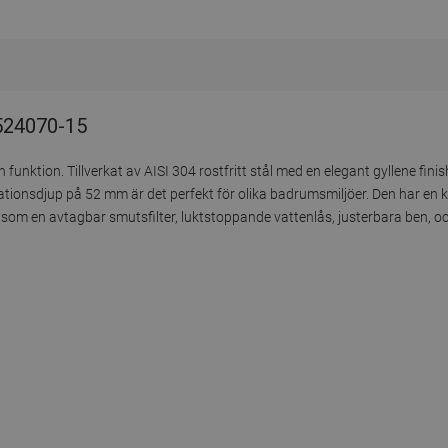
1524070-15
funktion. Tillverkat av AISI 304 rostfritt stål med en elegant gyllene finis
tionsdjup på 52 mm är det perfekt för olika badrumsmiljöer. Den har en ka
r som en avtagbar smutsfilter, luktstoppande vattenlås, justerbara ben, o