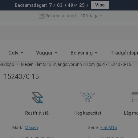
Visa
7
03
49
24
Badrumsdagar:
D
H
M
S
Returnerar upp till 100 dagar*
Golv
Väggar
Belysning
Trädgårdsp
lvavlopp
Mexen Flat M15 linjär golvbrunn 70 cm, guld - 1524070-15
 - 1524070-15
Rostfritt stål
Hög kapacitet
Låg mo
Mark:
Mexen
Serie:
Flat M15