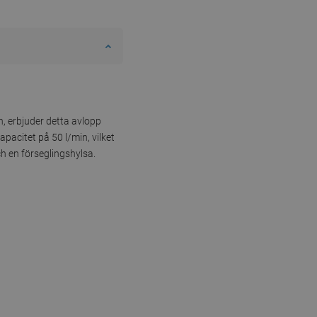
h, erbjuder detta avlopp
pacitet på 50 l/min, vilket
ch en förseglingshylsa.