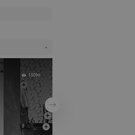
Snabbplanka – inno
15096
lösning i duschen
Nästa