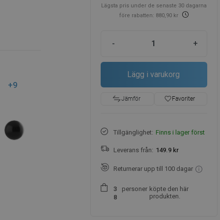
Lägsta pris under de senaste 30 dagarna
före rabatten: 880,90 kr
-
+
Lägg i varukorg
+9
favorite_border
Favoriter
Jämför
Tillgänglighet:
Finns i lager först
Leverans från:
149.9 kr
Returnerar upp till 100 dagar
personer
köpte den här
3
produkten.
8