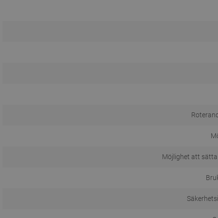
Roterand
M
Möjlighet att sätta
Bru
Säkerhets