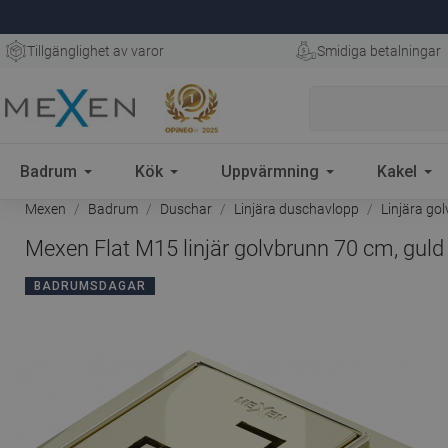
Tillgänglighet av varor
Smidiga betalningar
Badrum
Kök
Uppvärmning
Kakel
Mexen
Badrum
Duschar
Linjära duschavlopp
Linjära go
Mexen Flat M15 linjär golvbrunn 70 cm, guld
BADRUMSDAGAR