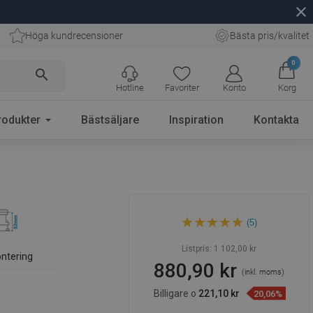
close
Höga kundrecensioner
Bästa pris/kvalitet
0
search
Hotline
Favoriter
Konto
Korg
rodukter
Bästsäljare
Inspiration
Kontakta
Mexen Flat M15 linjär
(5)
golvbrunn 70 cm, guld -
1524070-15
Listpris:
1 102,00 kr
ntering
880,90 kr
(inkl. moms)
Billigare o
221,10 kr
20,06%