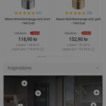
(47)
(38)
Mexen klick-klack-plugg rund, krom
Mexen klick-klack-propp rund, guld
- 79910-00
- 79910-50
149,00 kr
192,00 kr
−20,2%
−20,36%
118,90 kr
152,90 kr
Listpris:
149,00 kr
Listpris:
192,00 kr
Lägsta pris: 118,90 kr
Lägsta pris: 152,90 kr
Tillgänglighet:
Finns i lager först
Tillgänglighet:
Finns i lager först
Lägg i varukorg
Lägg i varukorg
Inspirations
Jämför
favorite_border
Favoriter
Jämför
favorite_border
Favoriter