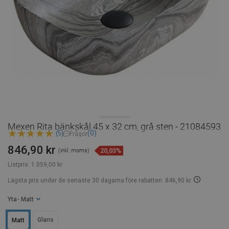
Mexen Rita bänkskål 45 x 32 cm, grå sten - 21084593
(0)
(5)
Frågor
846,90 kr
20,03%
(inkl. moms)
Listpris:
1 059,00 kr
Lägsta pris under de senaste 30 dagarna
före rabatten: 846,90 kr
Yta
- Matt
Glans
Matt