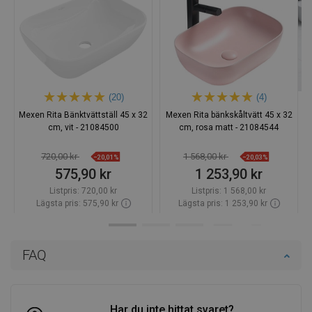
(20)
(4)
Mexen Rita Bänktvättställ 45 x 32
Mexen Rita bänkskåltvätt 45 x 32
cm, vit - 21084500
cm, rosa matt - 21084544
720,00 kr
1 568,00 kr
−20,01%
−20,03%
575,90 kr
1 253,90 kr
Listpris:
720,00 kr
Listpris:
1 568,00 kr
Lägsta pris: 575,90 kr
Lägsta pris: 1 253,90 kr
Tillgänglighet:
Finns i lager först
Tillgänglighet:
Finns i lager först
Lägg i varukorg
Lägg i varukorg
FAQ
Jämför
favorite_border
Favoriter
Jämför
favorite_border
Favoriter
Har du inte hittat svaret?