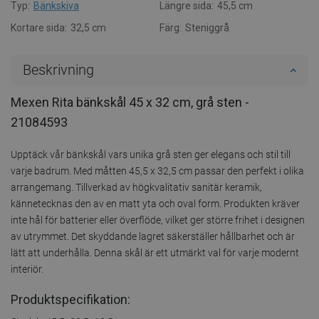
Typ:
Bänkskiva
Längre sida:
45,5 cm
Kortare sida:
32,5 cm
Färg:
Steniggrå
Beskrivning
Mexen Rita bänkskål 45 x 32 cm, grå sten -
21084593
Upptäck vår bänkskål vars unika grå sten ger elegans och stil till
varje badrum. Med måtten 45,5 x 32,5 cm passar den perfekt i olika
arrangemang. Tillverkad av högkvalitativ sanitär keramik,
kännetecknas den av en matt yta och oval form. Produkten kräver
inte hål för batterier eller överflöde, vilket ger större frihet i designen
av utrymmet. Det skyddande lagret säkerställer hållbarhet och är
lätt att underhålla. Denna skål är ett utmärkt val för varje modernt
interiör.
Produktspecifikation: