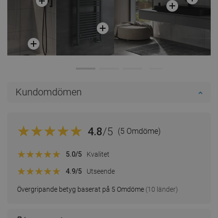
Kundomdömen
4.8
/5
(5 Omdöme)
5.0
/5
Kvalitet
4.9
/5
Utseende
Övergripande betyg baserat på 5 Omdöme
(10 länder)