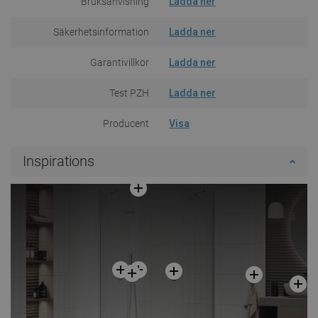
Bruksanvisning
Ladda ner
Säkerhetsinformation
Ladda ner
Garantivillkor
Ladda ner
Test PZH
Ladda ner
Producent
Visa
Inspirations