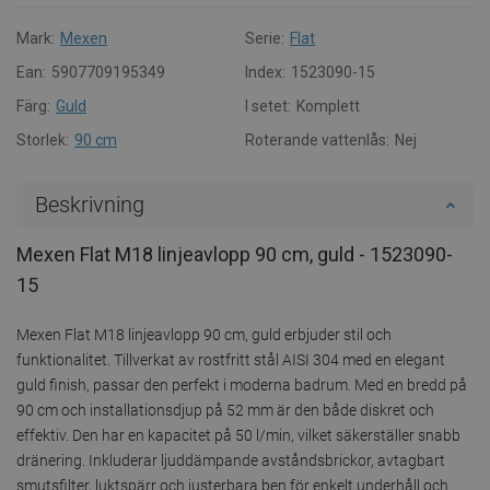
Mark:
Mexen
Serie:
Flat
Ean:
5907709195349
Index:
1523090-15
Färg:
Guld
I setet:
Komplett
Storlek:
90 cm
Roterande vattenlås:
Nej
Beskrivning
Mexen Flat M18 linjeavlopp 90 cm, guld - 1523090-
15
Mexen Flat M18 linjeavlopp 90 cm, guld erbjuder stil och
funktionalitet. Tillverkat av rostfritt stål AISI 304 med en elegant
guld finish, passar den perfekt i moderna badrum. Med en bredd på
90 cm och installationsdjup på 52 mm är den både diskret och
effektiv. Den har en kapacitet på 50 l/min, vilket säkerställer snabb
dränering. Inkluderar ljuddämpande avståndsbrickor, avtagbart
smutsfilter, luktspärr och justerbara ben för enkelt underhåll och