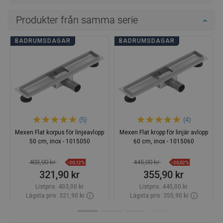
Produkter från samma serie
BADRUMSDAGAR
BADRUMSDAGAR
(5)
(4)
Mexen Flat korpus för linjeavlopp
Mexen Flat kropp för linjär avlopp
50 cm, inox - 1015050
60 cm, inox - 1015060
403,00 kr
445,00 kr
−20,12%
−20,02%
321,90 kr
355,90 kr
Listpris:
403,00 kr
Listpris:
445,00 kr
Lägsta pris: 321,90 kr
Lägsta pris: 355,90 kr
Tillgänglighet:
Finns i lager först
Tillgänglighet:
Finns i lager först