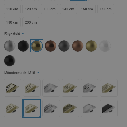
110 cm
120 cm
130 cm
140 cm
150 cm
160 cm
180 cm
200 cm
Färg
- Guld
Mönstermask
- M18