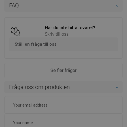
Lägg i varukorg
Lägg i varukorg
FAQ
Jämför
favorite_border
Favoriter
Jämför
favorite_border
Favoriter
Har du inte hittat svaret?
Skriv till oss
Ställ en fråga till oss
Se fler frågor
Fråga oss om produkten