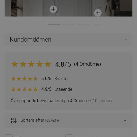
Kundomdömen
4.8
/5
(4 Omdöme)
5.0
/5
Kvalitet
4.9
/5
Utseende
Övergripande betyg baserat på 4 Omdöme
(10 länder)
Sortera efter:
Nyaste