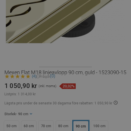
Mexen Flat M18 linjeavlopp 90 cm, guld - 1523090-15
(0)
(4)
Frågor
1 050,90 kr
20,02%
(inkl. moms)
Listpris:
1 314,00 kr
Lägsta pris under de senaste 30 dagarna
före rabatten: 1 050,90 kr
Storlek
- 90 cm
50 cm
60 cm
70 cm
80 cm
100 cm
90 cm