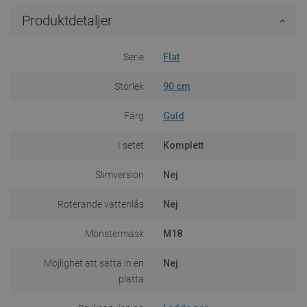
Produktdetaljer
Serie
Flat
Storlek
90 cm
Färg
Guld
I setet
Komplett
Slimversion
Nej
Roterande vattenlås
Nej
Mönstermask
M18
Möjlighet att sätta in en
Nej
platta