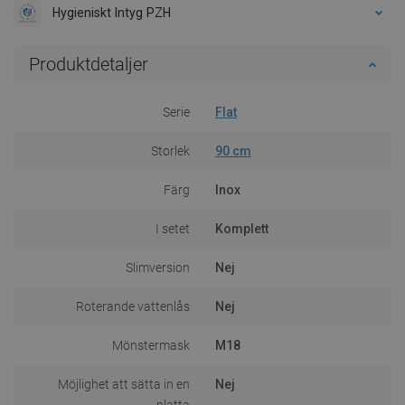
Hygieniskt Intyg PZH
Produktdetaljer
Serie
Flat
Storlek
90 cm
Färg
Inox
I setet
Komplett
Slimversion
Nej
Roterande vattenlås
Nej
Mönstermask
M18
Möjlighet att sätta in en
Nej
platta