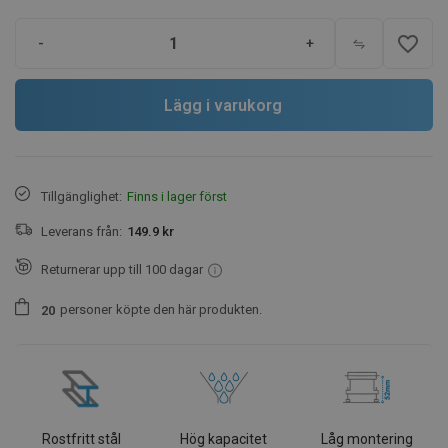
favorite_border
-
+
Lägg i varukorg
Tillgänglighet:
Finns i lager först
Leverans från:
149.9 kr
Returnerar upp till 100 dagar
personer
köpte den här produkten.
2
0
Rostfritt stål
Hög kapacitet
Låg montering