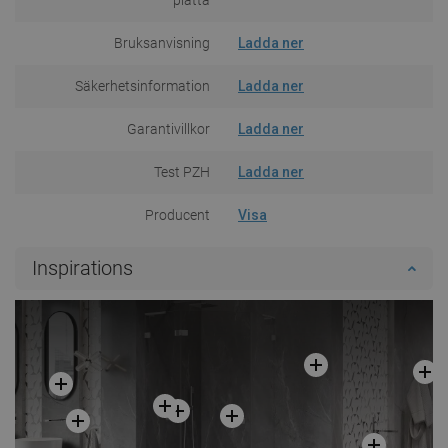
Bruksanvisning
Ladda ner
Säkerhetsinformation
Ladda ner
Garantivillkor
Ladda ner
Test PZH
Ladda ner
Producent
Visa
Inspirations