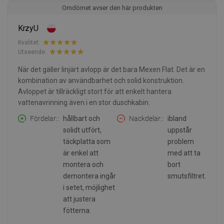
Omdömet avser den här produkten
KrzyU
Kvalitet:
Utseende:
När det gäller linjärt avlopp är det bara Mexen Flat. Det är en
kombination av användbarhet och solid konstruktion.
Avloppet är tillräckligt stort för att enkelt hantera
vattenavrinning även i en stor duschkabin.
Fördelar:
hållbart och
Nackdelar:
ibland
solidt utfört,
uppstår
täckplatta som
problem
är enkel att
med att ta
montera och
bort
demontera ingår
smutsfiltret.
i setet, möjlighet
att justera
fötterna.