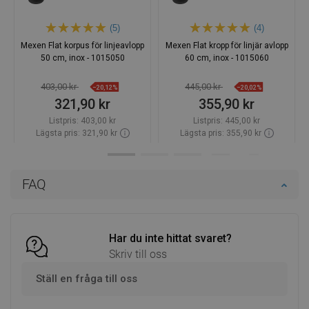
(5)
(4)
Mexen Flat korpus för linjeavlopp
Mexen Flat kropp för linjär avlopp
50 cm, inox - 1015050
60 cm, inox - 1015060
403,00 kr
445,00 kr
−20,12%
−20,02%
321,90 kr
355,90 kr
Listpris:
403,00 kr
Listpris:
445,00 kr
Lägsta pris: 321,90 kr
Lägsta pris: 355,90 kr
Tillgänglighet:
Finns i lager först
Tillgänglighet:
Finns i lager först
Lägg i varukorg
Lägg i varukorg
FAQ
Jämför
favorite_border
Favoriter
Jämför
favorite_border
Favoriter
Har du inte hittat svaret?
Skriv till oss
Ställ en fråga till oss