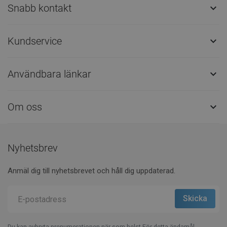
Snabb kontakt

Kundservice

Användbara länkar

Om oss

Nyhetsbrev
Anmäl dig till nyhetsbrevet och håll dig uppdaterad.
Du kan avbryta prenumerationen när som helst.För detta ändamål,