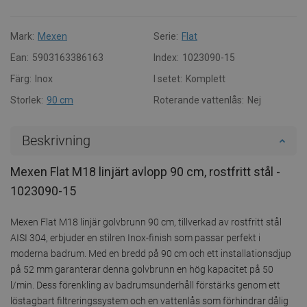
Mark:
Mexen
Serie:
Flat
Ean:
5903163386163
Index:
1023090-15
Färg:
Inox
I setet:
Komplett
Storlek:
90 cm
Roterande vattenlås:
Nej
Beskrivning
Mexen Flat M18 linjärt avlopp 90 cm, rostfritt stål -
1023090-15
Mexen Flat M18 linjär golvbrunn 90 cm, tillverkad av rostfritt stål
AISI 304, erbjuder en stilren Inox-finish som passar perfekt i
moderna badrum. Med en bredd på 90 cm och ett installationsdjup
på 52 mm garanterar denna golvbrunn en hög kapacitet på 50
l/min. Dess förenkling av badrumsunderhåll förstärks genom ett
löstagbart filtreringssystem och en vattenlås som förhindrar dålig