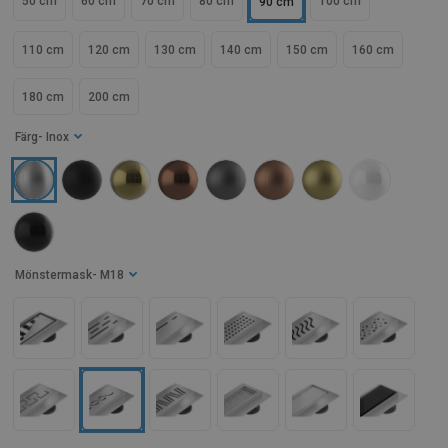
50 cm
60 cm
70 cm
80 cm
100 cm
90 cm
110 cm
120 cm
130 cm
140 cm
150 cm
160 cm
180 cm
200 cm
Färg
- Inox
Mönstermask
- M18