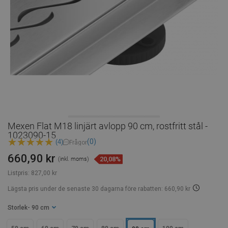
Mexen Flat M18 linjärt avlopp 90 cm, rostfritt stål -
1023090-15
(0)
(4)
Frågor
660,90 kr
20,08%
(inkl. moms)
Listpris:
827,00 kr
Lägsta pris under de senaste 30 dagarna
före rabatten: 660,90 kr
Storlek
- 90 cm