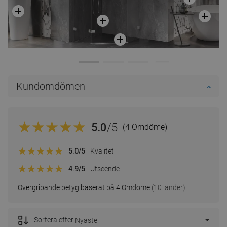
Kundomdömen
5.0
/5
(4 Omdöme)
5.0
/5
Kvalitet
4.9
/5
Utseende
Övergripande betyg baserat på 4 Omdöme
(10 länder)
Sortera efter:
Nyaste