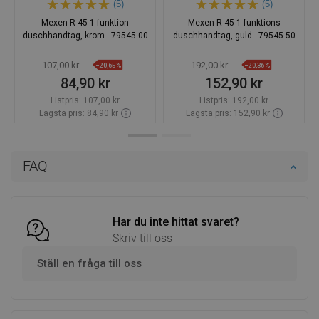
(5)
(5)
Mexen R-45 1-funktion
Mexen R-45 1-funktions
duschhandtag, krom - 79545-00
duschhandtag, guld - 79545-50
107,00 kr
192,00 kr
−20,65%
−20,36%
84,90 kr
152,90 kr
Listpris:
107,00 kr
Listpris:
192,00 kr
Lägsta pris: 84,90 kr
Lägsta pris: 152,90 kr
Tillgänglighet:
Finns i lager först
Tillgänglighet:
Finns i lager först
Lägg i varukorg
Lägg i varukorg
FAQ
Jämför
favorite_border
Favoriter
Jämför
favorite_border
Favoriter
Har du inte hittat svaret?
Skriv till oss
Ställ en fråga till oss