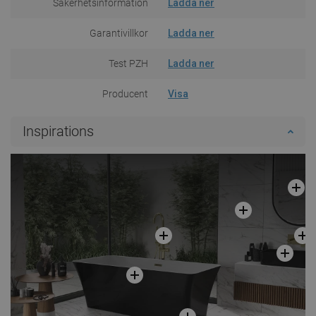
Säkerhetsinformation
Ladda ner
Garantivillkor
Ladda ner
Test PZH
Ladda ner
Producent
Visa
Inspirations