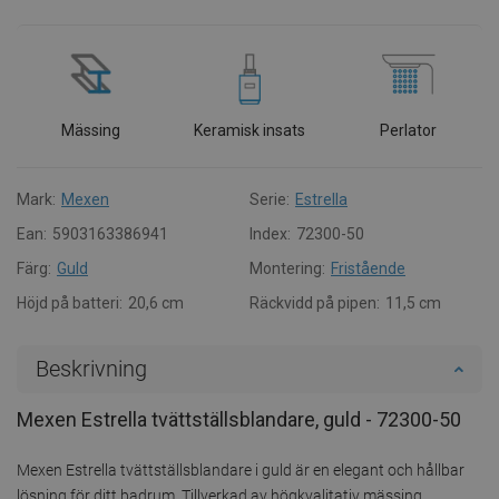
Mässing
Keramisk insats
Perlator
Mark:
Mexen
Serie:
Estrella
Ean:
5903163386941
Index:
72300-50
Färg:
Guld
Montering:
Fristående
Höjd på batteri:
20,6 cm
Räckvidd på pipen:
11,5 cm
Beskrivning
Mexen Estrella tvättställsblandare, guld - 72300-50
Mexen Estrella tvättställsblandare i guld är en elegant och hållbar
lösning för ditt badrum. Tillverkad av högkvalitativ mässing,