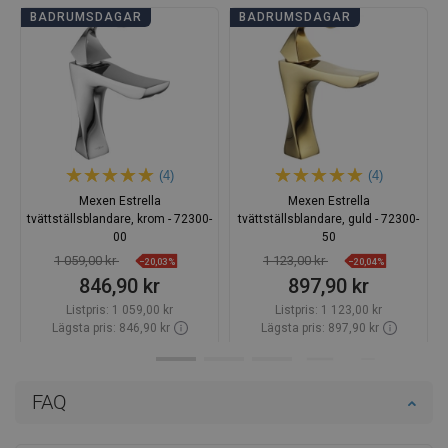
BADRUMSDAGAR
BADRUMSDAGAR
(4)
(4)
Mexen Estrella
Mexen Estrella
tvättställsblandare, krom - 72300-
tvättställsblandare, guld - 72300-
00
50
1 059,00 kr
1 123,00 kr
−20,03%
−20,04%
846,90 kr
897,90 kr
Listpris:
1 059,00 kr
Listpris:
1 123,00 kr
Lägsta pris: 846,90 kr
Lägsta pris: 897,90 kr
Tillgänglighet:
Finns i lager först
Tillgänglighet:
Finns i lager först
Lägg i varukorg
Lägg i varukorg
FAQ
Jämför
favorite_border
Favoriter
Jämför
favorite_border
Favoriter