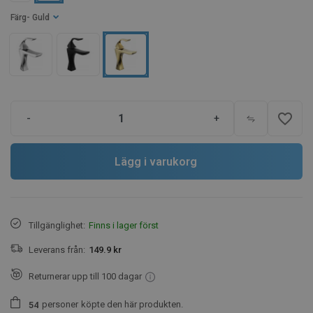
Färg
- Guld
favorite_border
-
+
Lägg i varukorg
Tillgänglighet:
Finns i lager först
Leverans från:
149.9 kr
Returnerar upp till 100 dagar
personer
köpte den här produkten.
5
4