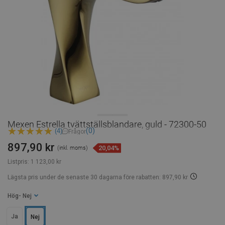
Mexen Estrella tvättställsblandare, guld - 72300-50
(0)
(4)
Frågor
897,90 kr
20,04%
(inkl. moms)
Listpris:
1 123,00 kr
Lägsta pris under de senaste 30 dagarna
före rabatten: 897,90 kr
Hög
- Nej
Ja
Nej