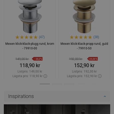
(47)
(38)
Mexen klick-klack-plugg rund, krom
Mexen klick-klack-propp rund, guld
- 79910-00
- 79910-50
149,00 kr
192,00 kr
−20,2%
−20,36%
118,90 kr
152,90 kr
Listpris:
149,00 kr
Listpris:
192,00 kr
Lägsta pris: 118,90 kr
Lägsta pris: 152,90 kr
Tillgänglighet:
Finns i lager först
Tillgänglighet:
Finns i lager först
Lägg i varukorg
Lägg i varukorg
Inspirations
Jämför
favorite_border
Favoriter
Jämför
favorite_border
Favoriter