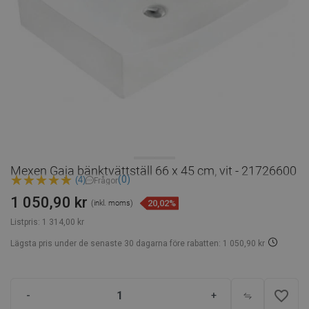
Mexen Gaja bänktvättställ 66 x 45 cm, vit - 21726600
(0)
(4)
Frågor
1 050,90 kr
20,02%
(inkl. moms)
Listpris:
1 314,00 kr
Lägsta pris under de senaste 30 dagarna
före rabatten: 1 050,90 kr
favorite_border
-
+