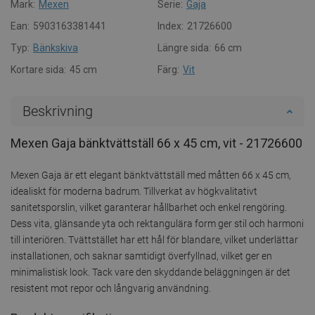
Mark:
Mexen
Serie:
Gaja
Ean:
5903163381441
Index:
21726600
Typ:
Bänkskiva
Längre sida:
66 cm
Kortare sida:
45 cm
Färg:
Vit
Beskrivning
Mexen Gaja bänktvättställ 66 x 45 cm, vit - 21726600
Mexen Gaja är ett elegant bänktvättställ med måtten 66 x 45 cm,
idealiskt för moderna badrum. Tillverkat av högkvalitativt
sanitetsporslin, vilket garanterar hållbarhet och enkel rengöring.
Dess vita, glänsande yta och rektangulära form ger stil och harmoni
till interiören. Tvättstället har ett hål för blandare, vilket underlättar
installationen, och saknar samtidigt överfyllnad, vilket ger en
minimalistisk look. Tack vare den skyddande beläggningen är det
resistent mot repor och långvarig användning.