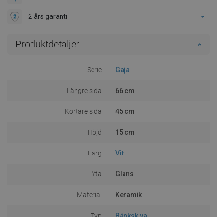
2 års garanti
Produktdetaljer
Serie
Gaja
Längre sida
66 cm
Kortare sida
45 cm
Höjd
15 cm
Färg
Vit
Yta
Glans
Material
Keramik
Typ
Bänkskiva