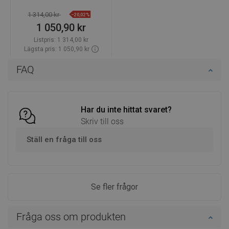
1 314,00 kr
−20,02%
1 050,90 kr
Listpris:
1 314,00 kr
Lägsta pris: 1 050,90 kr
Tillgänglighet:
Finns i lager först
FAQ
Lägg i varukorg
Jämför
favorite_border
Favoriter
Har du inte hittat svaret?
Skriv till oss
Ställ en fråga till oss
Se fler frågor
Fråga oss om produkten