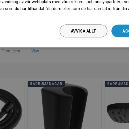
nvändning av vår webbplats med våra reklam- och analyspartners s
l funktioner
1-funktionell
 som du har tillhandahållit dem eller som de har samlat in från din
ksanvisning
Ladda ner
więcej
information
Ladda ner
AVVISA ALLT
AC
rantivillkor
Ladda ner
Producent
Visa
BADRUMSDAGAR
BADRUMSD