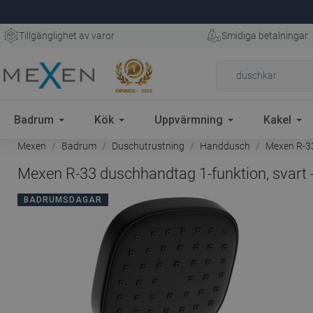
Tillgänglighet av varor
Smidiga betalningar
Badrum
Kök
Uppvärmning
Kakel
Mexen
Badrum
Duschutrustning
Handdusch
Mexen R-33
Mexen R-33 duschhandtag 1-funktion, svart 
BADRUMSDAGAR