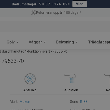
Visa
5
07
17
08
Badrumsdagar:
D
H
M
S
Returnerar upp till 100 dagar*
Golv
Väggar
Belysning
Trädgårdsp
 duschhandtag 1-funktion, svart - 79533-70
- 79533-70
AntiCalc
1-funktion
R
Mark:
Mexen
Serie:
R-33