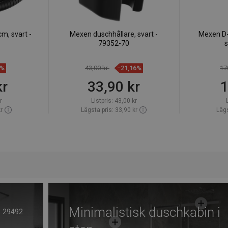
m, svart -
Mexen duschhållare, svart -
Mexen D-
79352-70
s
2%
43,00 kr
−21,16%
17
kr
33,90 kr
1
r
Listpris:
43,00 kr
r
Lägsta pris: 33,90 kr
Lägs
ager först
Tillgänglighet:
Finns i lager först
Tillgängl
org
Lägg i varukorg
voriter
Jämför
favorite_border
Favoriter
Jäm
Minimalistisk duschkabin i
29492