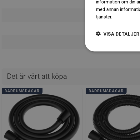
information om din a
Anta
med annan information
Bru
tjänster.
Dowiedz się 
Säkerhets
VISA DETALJER
Ga
Det är värt att köpa
BADRUMSDAGAR
BADRUMSDAGAR