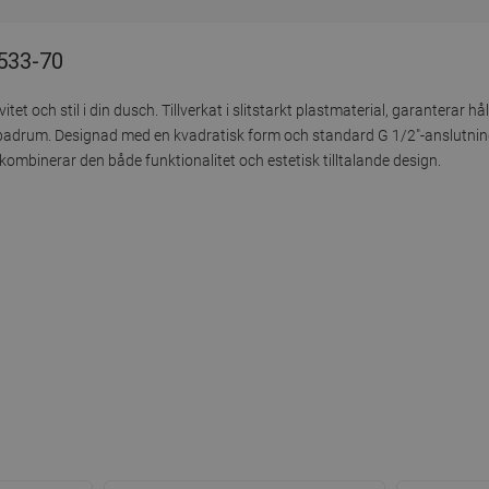
9533-70
 och stil i din dusch. Tillverkat i slitstarkt plastmaterial, garanterar hå
 badrum. Designad med en kvadratisk form och standard G 1/2"-anslutning,
binerar den både funktionalitet och estetisk tilltalande design.