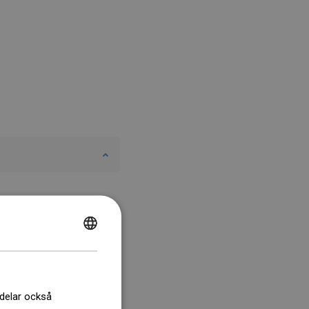
POLISH
CZECH
GERMAN
 delar också
ENGLISH