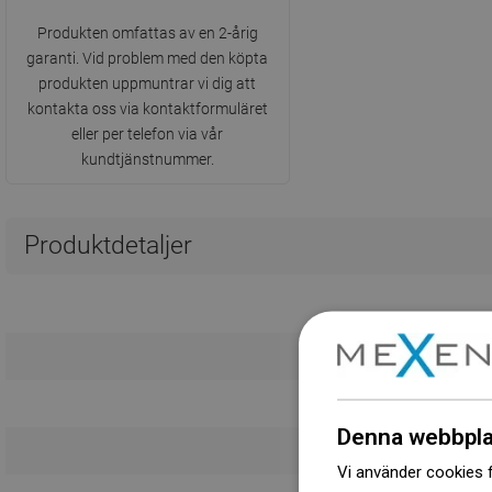
Produkten omfattas av en 2-årig
garanti. Vid problem med den köpta
produkten uppmuntrar vi dig att
kontakta oss via kontaktformuläret
eller per telefon via vår
kundtjänstnummer.
Produktdetaljer
Denna webbpla
Vi använder cookies f