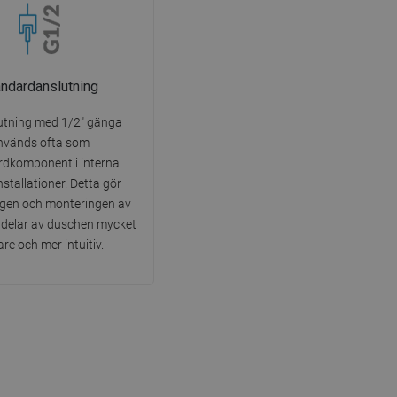
andardanslutning
utning med 1/2" gänga
nvänds ofta som
rdkomponent i interna
nstallationer. Detta gör
ngen och monteringen av
e delar av duschen mycket
are och mer intuitiv.