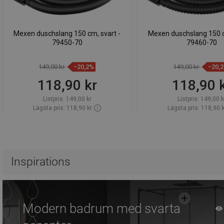
Mexen duschslang 150 cm, svart -
Mexen duschslang 150 c
79450-70
79460-70
149,00 kr
−20,2%
149,00 kr
−20,
118,90 kr
118,90 
Listpris:
149,00 kr
Listpris:
149,00 k
Lägsta pris: 118,90 kr
Lägsta pris: 118,90 k
Tillgänglighet:
Finns i lager först
Tillgänglighet:
Finns i l
Lägg i varukorg
Lägg i varuk
Jämför
favorite_border
Favoriter
Jämför
favorite_border
Fa
Inspirations
Modern badrum med svarta