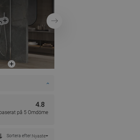
hylla i duschen
Nästa
4.8
 baserat på 5 Omdöme
Sortera efter:
Nyaste