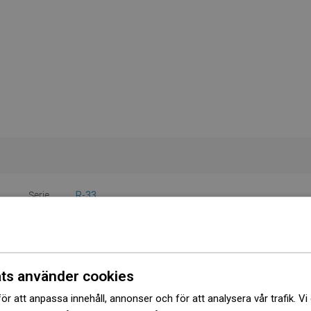
Serie
R-33
Färg
Svart
Material
Plast
ts använder cookies
Form
Kvadratisk
ör att anpassa innehåll, annonser och för att analysera vår trafik. Vi