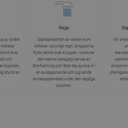
Regn
St
p av stråle
Standardström av vatten som
En ansl
 imiterar
imiterar naturligt regn. Dropparna
a
 jämnt över
flyter jämnt över kroppen, omsluter
standa
ild och
det med en behaglig känsla av
vatteni
er duschen,
återfuktning och låter dig sjunka in i
anslutni
klig stund av
en avslappnande och lugnande
ytterligar
sinnesupplevelse under den dagliga
enkl
duschen.