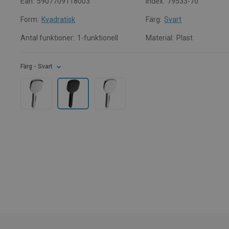
Ean:
5907709118003
Index:
79533-70
Form:
Kvadratisk
Färg:
Svart
Antal funktioner:
1-funktionell
Material:
Plast
Färg
- Svart