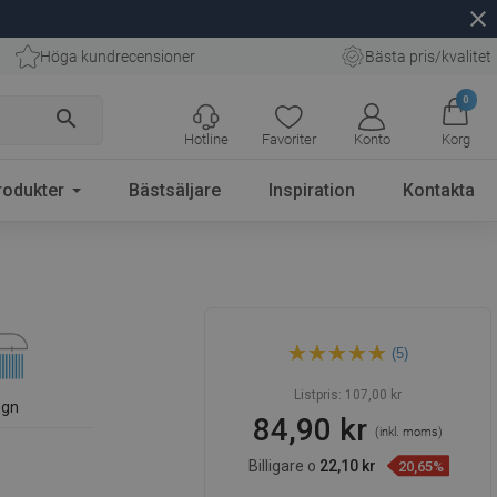
close
Höga kundrecensioner
Bästa pris/kvalitet
0
search
Hotline
Favoriter
Konto
Korg
rodukter
Bästsäljare
Inspiration
Kontakta
Mexen R-33 duschhandtag 1-
(5)
funktion, svart - 79533-70
Listpris:
107,00 kr
egn
84,90 kr
(inkl. moms)
Billigare o
22,10 kr
20,65%