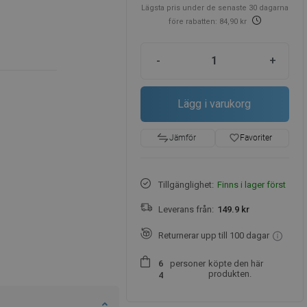
Lägsta pris under de senaste 30 dagarna
före rabatten: 84,90 kr
-
+
Lägg i varukorg
favorite_border
Favoriter
Jämför
Tillgänglighet:
Finns i lager först
Leverans från:
149.9 kr
Returnerar upp till 100 dagar
personer
köpte den här
6
produkten.
4