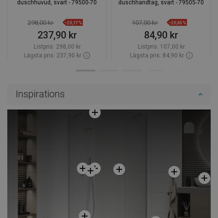
duschhuvud, svart - 79500-70
duschhandtag, svart - 79505-70
298,00 kr
107,00 kr
−20,17%
−20,65%
237,90 kr
84,90 kr
Listpris:
298,00 kr
Listpris:
107,00 kr
Lägsta pris: 237,90 kr
Lägsta pris: 84,90 kr
Tillgänglighet:
Finns i lager först
Tillgänglighet:
Finns i lager först
Lägg i varukorg
Lägg i varukorg
Inspirations
Jämför
favorite_border
Favoriter
Jämför
favorite_border
Favoriter