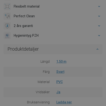
Flexibelt material
Perfect Clean
2 års garanti
Hygienintyg PZH
Produktdetaljer
Längd
1,50 m
Färg
Svart
Material
PVC
Vridsäker
Ja
Bruksanvisning
Ladda ner