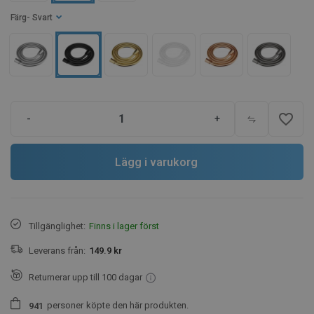
Färg
- Svart
favorite_border
-
+
Lägg i varukorg
Tillgänglighet:
Finns i lager först
Leverans från:
149.9 kr
Returnerar upp till 100 dagar
personer
köpte den här produkten.
9
4
1