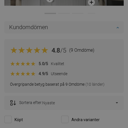
Kundomdömen
4.8
/5
(9 Omdöme)
5.0
/5
Kvalitet
4.9
/5
Utseende
Övergripande betyg baserat på 9 Omdöme
(10 länder)
Sortera efter:
Nyaste
Köpt
Andra varianter