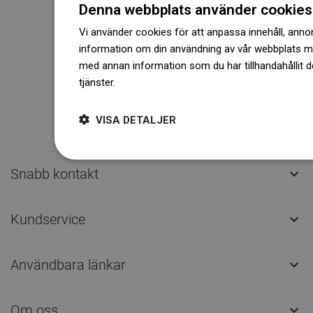
Denna webbplats använder cookies
Tillgänglighet av varor
Vi använder cookies för att anpassa innehåll, annons
Ett modernt logistikcenter med en yta på
information om din användning av vår webbplats 
31 000 m² med över 68 000 pallplatser
med annan information som du har tillhandahållit d
ger över 1 500 000 stycken tillgängliga
tjänster.
Dowiedz się więcej
produkter!
VISA DETALJER
Snabb kontakt

Kundservice

Användbara länkar

Om oss
