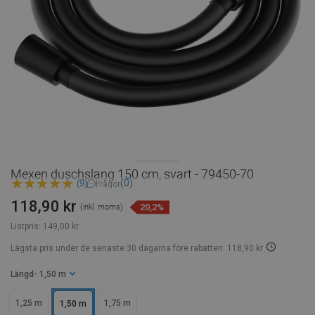
Mexen duschslang 150 cm, svart - 79450-70
(0)
(9)
Frågor
118,90 kr
20,2%
(inkl. moms)
Listpris:
149,00 kr
Lägsta pris under de senaste 30 dagarna
före rabatten: 118,90 kr
Längd
- 1,50 m
1,25 m
1,75 m
1,50 m