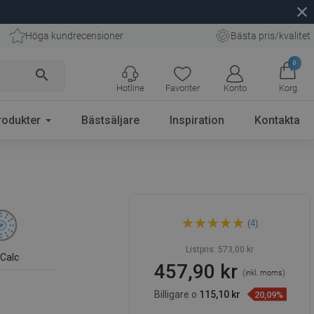
close
Höga kundrecensioner
Bästa pris/kvalitet
0
search
Hotline
Favoriter
Konto
Korg
rodukter
Bästsäljare
Inspiration
Kontakta
Mexen DQ45 svart glidande
(4)
duschset - 785454581-70
Listpris:
573,00 kr
iCalc
457,90 kr
(inkl. moms)
Billigare o
115,10 kr
20,09%