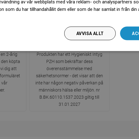
nvändning av vår webbplats med våra reklam- och analyspartners s
 som du har tillhandahållit dem eller som de har samlat in från din
więcej
AVVISA ALLT
AC
Hygieniskt Intyg PZH
en 2-årig
Produkten har ett Hygieniskt Intyg
d den köpta
PZH som bekräftar dess
i dig att
överensstämmelse med
tformuläret
säkerhetsnormer - det visar att den
a vår
inte har någon negativ påverkan på
er.
människors hälsa eller miljön. nr
B.BK.60110.1537.2023 giltig till
31.01.2027