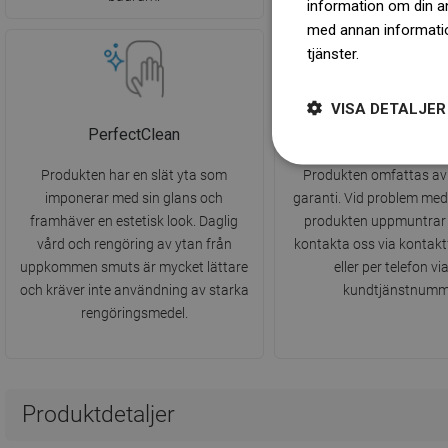
information om din a
med annan information
tjänster.
Dowiedz się 
VISA DETALJER
PerfectClean
2 års garanti
Produkten har en slät yta som
Produkten omfattas av 
imponerar med sin glans och
garanti. Vid problem me
framhäver en estetisk look. Daglig
produkten uppmuntrar v
vård och rengöring av ytan från
kontakta oss via kontak
uppkommen smuts är mycket lättare
eller per telefon vi
och kräver inte användning av starka
kundtjänstnumm
rengöringsmedel.
Produktdetaljer