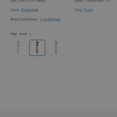
Ean:
5907709138605
Index:
785454581-70
Form:
Kvadratisk
Färg:
Svart
Antal funktioner:
1-funktionell
Färg
- Svart