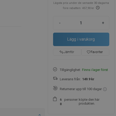
Lägsta pris under de senaste 30 dagarna
före rabatten: 457,90 kr
-
+
Lägg i varukorg
favorite_border
Favoriter
Jämför
Tillgänglighet:
Finns i lager först
Leverans från:
149.9 kr
Returnerar upp till 100 dagar
personer
köpte den här
6
produkten.
8