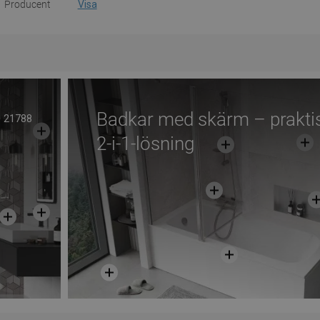
Producent
Visa
Badkar med skärm – prakti
21788
2-i-1-lösning