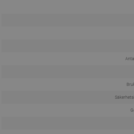
Anta
Bru
Säkerhets
Ga