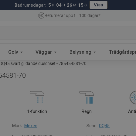
Visa
5
04
26
14
Badrumsdagar:
D
H
M
S
Returnerar upp till 100 dagar*
Golv
Väggar
Belysning
Trädgårdsp
Q45 svart glidande duschset - 785454581-70
454581-70
1-funktion
Regn
Ant
Mark:
Mexen
Serie:
DQ45