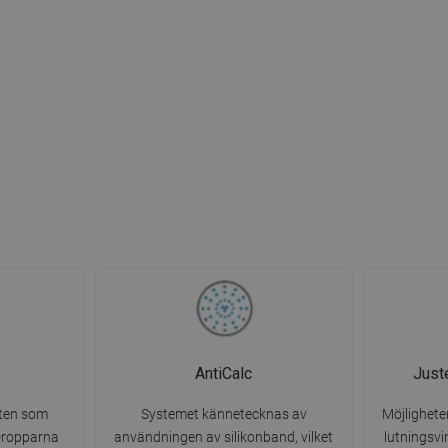
AntiCalc
Just
ten som
Systemet kännetecknas av
Möjlighete
 Dropparna
användningen av silikonband, vilket
lutningsv