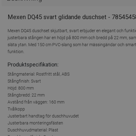
Mexen DQ45 svart glidande duschset - 7854545
Mexen DQ45 duschset skjutbart, svart erbjuder en elegant och funktion
justerbara stången har en höjd på 800 mm och bredd på 22 mm, samt 
släta ytan. Med 150 cm PVC-slang som har mässingändar och smarta r
funktion.
Produktspecifikation:
Stångmaterial: Rostfritt stål, ABS
Stångfinish: Svart
Höjd: 800 mm
Stångbredd: 22 mm
Avstånd från väggen: 160 mm
Tvålkopp
Justerbart handtag för duschhuvudet
Justerbara monteringsfästen
Duschhuvudmaterial: Plast