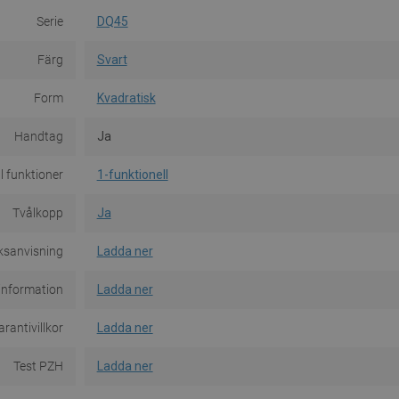
Serie
DQ45
Färg
Svart
Form
Kvadratisk
Handtag
Ja
l funktioner
1-funktionell
Tvålkopp
Ja
ksanvisning
Ladda ner
information
Ladda ner
rantivillkor
Ladda ner
Test PZH
Ladda ner