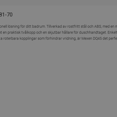
81-70
ell lösning för ditt badrum. Tillverkad av rostfritt stål och ABS, med en 
en praktisk tvålkopp och en skjutbar hållare för duschhandtaget. Enkelt
oterbara kopplingar som förhindrar vridning, är Mexen DQ45 det perfekt