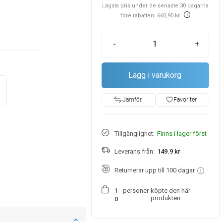
Lägsta pris under de senaste 30 dagarna
före rabatten: 660,90 kr
-
+
Lägg i varukorg
favorite_border
Favoriter
Jämför
Tillgänglighet:
Finns i lager först
Leverans från:
149.9 kr
Returnerar upp till 100 dagar
personer
köpte den här
1
produkten.
0