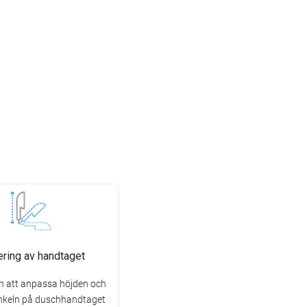
ering av handtaget
n att anpassa höjden och
inkeln på duschhandtaget