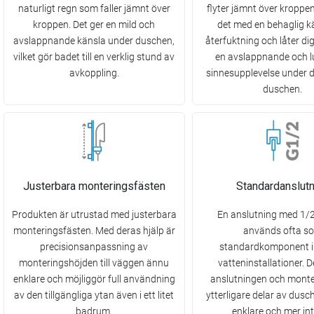
naturligt regn som faller jämnt över
flyter jämnt över kroppe
kroppen. Det ger en mild och
det med en behaglig k
avslappnande känsla under duschen,
återfuktning och låter dig
vilket gör badet till en verklig stund av
en avslappnande och 
avkoppling.
sinnesupplevelse under 
duschen.
Justerbara monteringsfästen
Standardanslutn
Produkten är utrustad med justerbara
En anslutning med 1/
monteringsfästen. Med deras hjälp är
används ofta s
precisionsanpassning av
standardkomponent i 
monteringshöjden till väggen ännu
vatteninstallationer. D
enklare och möjliggör full användning
anslutningen och monte
av den tillgängliga ytan även i ett litet
ytterligare delar av dus
badrum.
enklare och mer intu