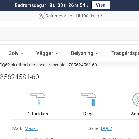
Visa
8
00
26
53
Badrumsdagar:
D
H
M
S
Returnerar upp till 100 dagar*
Golv
Väggar
Belysning
Trädgårdsp
Q62 skjutbart duschset, roséguld - 785624581-60
 785624581-60
1-funktion
Regn
Ant
Mark:
Mexen
Serie:
DQ62