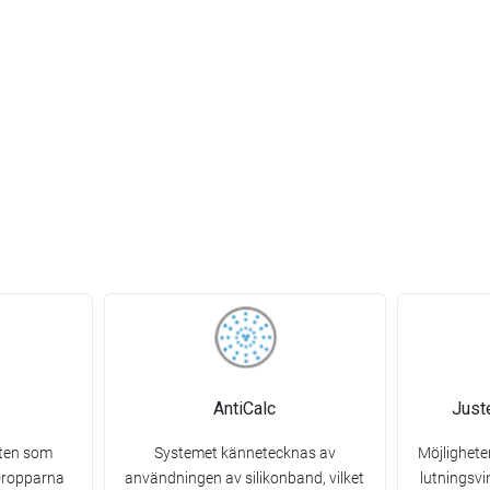
AntiCalc
Just
ten som
Systemet kännetecknas av
Möjlighete
 Dropparna
användningen av silikonband, vilket
lutningsv