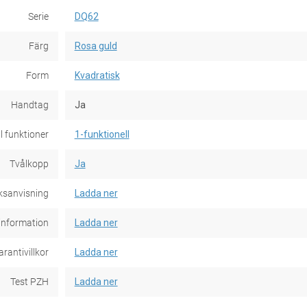
Serie
DQ62
Färg
Rosa guld
Form
Kvadratisk
Handtag
Ja
l funktioner
1-funktionell
Tvålkopp
Ja
ksanvisning
Ladda ner
information
Ladda ner
rantivillkor
Ladda ner
Test PZH
Ladda ner