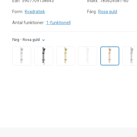
Ean:
5907709138643
Index:
785624581-60
Form:
Kvadratisk
Färg:
Rosa guld
Antal funktioner:
1-funktionell
Färg
- Rosa guld