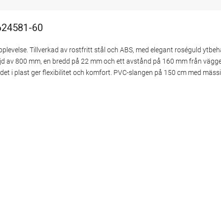
5624581-60
levelse. Tillverkad av rostfritt stål och ABS, med elegant roséguld ytbeh
n höjd av 800 mm, en bredd på 22 mm och ett avstånd på 160 mm från vägg
det i plast ger flexibilitet och komfort. PVC-slangen på 150 cm med mäss