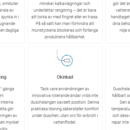
n, omsluter
minskar kalkavlagringar och
gör det ä
änsla av
underlättar rengöring – det är bara
vattens
 sjunka in i
att torka av med fingret eller en trasa.
handtaget 
lugnande
På så sätt kan man förhindra att
dina behov
den dagliga
munstyckena blockeras och förlänga
nöje 
produktens hållbarhet.
ing
Okinkad
2" gänga
Tack vare användningen av
Duschsla
om
innovativa roterande ändar vrids inte
hållbart o
interna
duschslangen oavsett position. Denna
Den ä
etta gör
praktiska lösning säkerställer komfort
temperatu
ringen av
under duschen, utan oro för avbrott i
och dess 
chen mycket
vattenflödet.
repar inte
itiv.