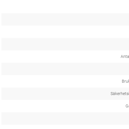
Anta
Bru
Säkerhets
Ga