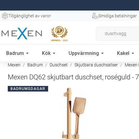
Tillgänglighet av varor
Smidiga betalningar
Badrum
Kök
Uppvärmning
Kakel
Mexen
Badrum
Duschset
Skjutbara duschsatser
Mexen D
Mexen DQ62 skjutbart duschset, roséguld -
BADRUMSDAGAR