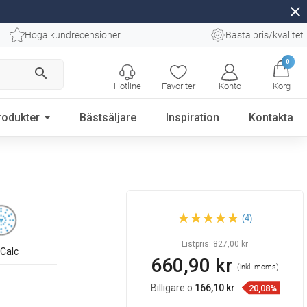
close
Höga kundrecensioner
Bästa pris/kvalitet
0
search
Hotline
Favoriter
Konto
Korg
rodukter
Bästsäljare
Inspiration
Kontakta
Mexen DQ62 skjutbart
(4)
duschset, roséguld -
785624581-60
Listpris:
827,00 kr
iCalc
660,90 kr
(inkl. moms)
Billigare o
166,10 kr
20,08%