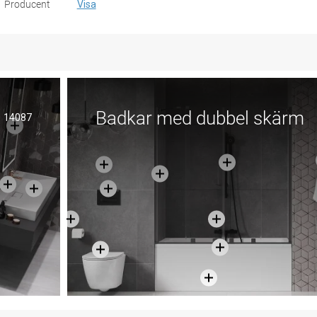
Producent
Visa
Badkar med dubbel skärm
14087