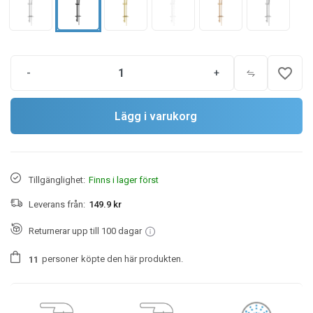
favorite_border
-
+
Lägg i varukorg
Tillgänglighet:
Finns i lager först
Leverans från:
149.9 kr
Returnerar upp till 100 dagar
personer
köpte den här produkten.
1
1