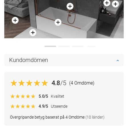
Kundomdömen
4.8
/5
(4 Omdöme)
5.0
/5
Kvalitet
4.9
/5
Utseende
Övergripande betyg baserat på 4 Omdöme
(10 länder)