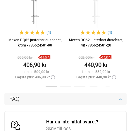
(4)
(4)
Mexen DQ62 justerbar duschset,
Mexen DQ62 justerbart duschset,
krom - 785624581-00
vit - 785624581-20
509,00 kr
552,00 kr
−20,06%
−20,13%
406,90 kr
440,90 kr
Listpris:
509,00 kr
Listpris:
552,00 kr
Lägsta pris: 406,90 kr
Lägsta pris: 440,90 kr
Tillgänglighet:
Finns i lager först
Tillgänglighet:
Finns i lager först
Lägg i varukorg
Lägg i varukorg
FAQ
Jämför
favorite_border
Favoriter
Jämför
favorite_border
Favoriter
Har du inte hittat svaret?
Skriv till oss