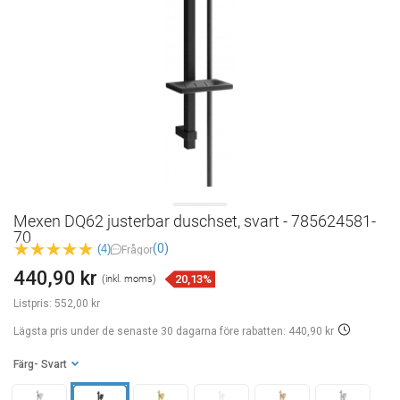
Mexen DQ62 justerbar duschset, svart - 785624581-
70
(0)
(4)
Frågor
440,90 kr
20,13%
(inkl. moms)
Listpris:
552,00 kr
Lägsta pris under de senaste 30 dagarna
före rabatten: 440,90 kr
Färg
- Svart