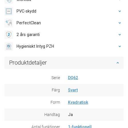
PVC-skydd
PerfectClean
2 års garanti
Hygieniskt Intyg PZH
Produktdetaljer
Serie
DQ62
Färg
Svart
Form
Kvadratisk
Handtag
Ja
Antal funktioner
1-funktionell