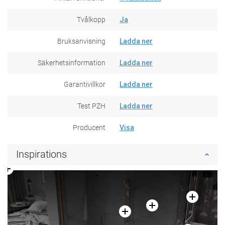
Tvålkopp
Ja
Bruksanvisning
Ladda ner
Säkerhetsinformation
Ladda ner
Garantivillkor
Ladda ner
Test PZH
Ladda ner
Producent
Visa
Inspirations