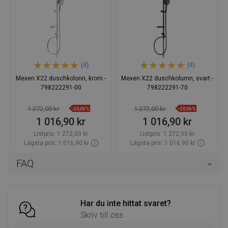
(4)
(4)
Mexen X22 duschkolonn, krom -
Mexen X22 duschkolumn, svart -
798222291-00
798222291-70
1 272,00 kr
1 272,00 kr
−20,06%
−20,06%
1 016,90 kr
1 016,90 kr
Listpris:
1 272,00 kr
Listpris:
1 272,00 kr
Lägsta pris: 1 016,90 kr
Lägsta pris: 1 016,90 kr
Tillgänglighet:
Finns i lager först
Tillgänglighet:
Finns i lager först
FAQ
Lägg i varukorg
Lägg i varukorg
Jämför
favorite_border
Favoriter
Jämför
favorite_border
Favoriter
Har du inte hittat svaret?
Skriv till oss