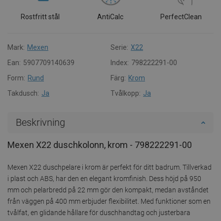
Rostfritt stål
AntiCalc
PerfectClean
Mark:
Mexen
Serie:
X22
Ean:
5907709140639
Index:
798222291-00
Form:
Rund
Färg:
Krom
Takdusch:
Ja
Tvålkopp:
Ja
Beskrivning
Mexen X22 duschkolonn, krom - 798222291-00
Mexen X22 duschpelare i krom är perfekt för ditt badrum. Tillverkad
i plast och ABS, har den en elegant kromfinish. Dess höjd på 950
mm och pelarbredd på 22 mm gör den kompakt, medan avståndet
från väggen på 400 mm erbjuder flexibilitet. Med funktioner som en
tvålfat, en glidande hållare för duschhandtag och justerbara