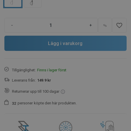
favorite_border
-
+
Lägg i varukorg
Tillgänglighet:
Finns i lager först
Leverans från:
149.9 kr
Returnerar upp till 100 dagar
personer
köpte den här produkten.
3
2