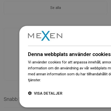
Se alla
Tillgänglighet av varor
Ett modernt logistikcenter med en yta på
Denna webbplats använder cookies
31 000 m² med över 68 000 pallplatser
Vi använder cookies för att anpassa innehåll, annons
ger över 1 500 000 stycken tillgängliga
information om din användning av vår webbplats 
produkter!
med annan information som du har tillhandahållit d
tjänster.
Dowiedz się więcej
VISA DETALJER
Snabb kontakt
