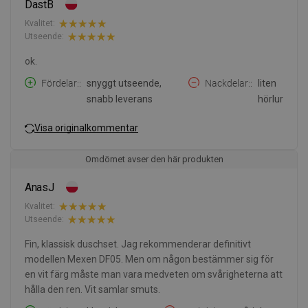
DastB
Kvalitet:
Utseende:
ok.
Fördelar:
snyggt utseende,
Nackdelar:
liten
snabb leverans
hörlur
Visa originalkommentar
Omdömet avser den här produkten
AnasJ
Kvalitet:
Utseende:
Fin, klassisk duschset. Jag rekommenderar definitivt
modellen Mexen DF05. Men om någon bestämmer sig för
en vit färg måste man vara medveten om svårigheterna att
hålla den ren. Vit samlar smuts.