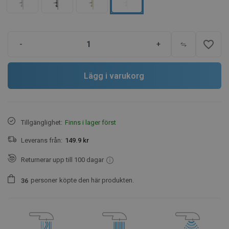
favorite_border
-
+
Lägg i varukorg
Tillgänglighet:
Finns i lager först
Leverans från:
149.9 kr
Returnerar upp till 100 dagar
personer
köpte den här produkten.
3
6