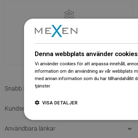
Tillgänglighet av varor
Ett modernt logistikcenter med en yta på
31 000 m² med över 68 000 pallplatser
ger över 1 500 000 stycken tillgängliga
produkter!
Denna webbplats använder cookies
Vi använder cookies för att anpassa innehåll, annons
information om din användning av vår webbplats 
med annan information som du har tillhandahållit d
tjänster.
Dowiedz się więcej
Snabb kontakt

VISA DETALJER
Kundservice

Användbara länkar
