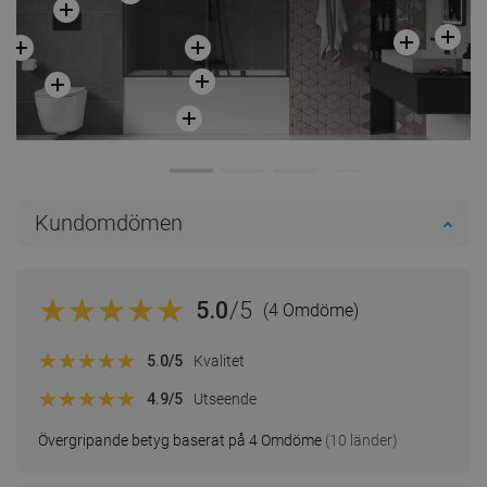
Kundomdömen
5.0
/5
(4 Omdöme)
5.0
/5
Kvalitet
4.9
/5
Utseende
Övergripande betyg baserat på 4 Omdöme
(10 länder)