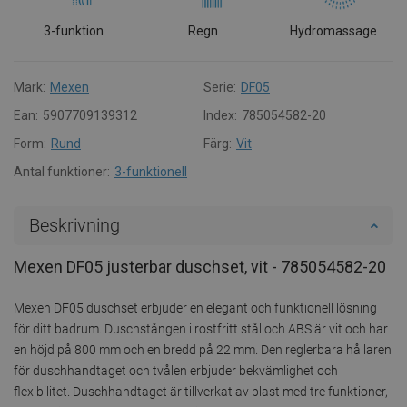
3-funktion
Regn
Hydromassage
Mark:
Mexen
Serie:
DF05
Ean:
5907709139312
Index:
785054582-20
Form:
Rund
Färg:
Vit
Antal funktioner:
3-funktionell
Beskrivning
Mexen DF05 justerbar duschset, vit - 785054582-20
Mexen DF05 duschset erbjuder en elegant och funktionell lösning
för ditt badrum. Duschstången i rostfritt stål och ABS är vit och har
en höjd på 800 mm och en bredd på 22 mm. Den reglerbara hållaren
för duschhandtaget och tvålen erbjuder bekvämlighet och
flexibilitet. Duschhandtaget är tillverkat av plast med tre funktioner,