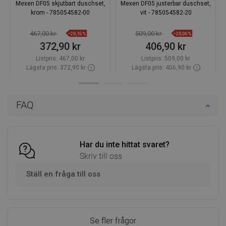
Mexen DF05 skjutbart duschset,
Mexen DF05 justerbar duschset,
krom - 785054582-00
vit - 785054582-20
467,00 kr
509,00 kr
−20,15%
−20,06%
372,90 kr
406,90 kr
Listpris:
467,00 kr
Listpris:
509,00 kr
Lägsta pris: 372,90 kr
Lägsta pris: 406,90 kr
Tillgänglighet:
Finns i lager först
Tillgänglighet:
Finns i lager först
Lägg i varukorg
Lägg i varukorg
FAQ
Jämför
favorite_border
Favoriter
Jämför
favorite_border
Favoriter
Har du inte hittat svaret?
Skriv till oss
Ställ en fråga till oss
Se fler frågor