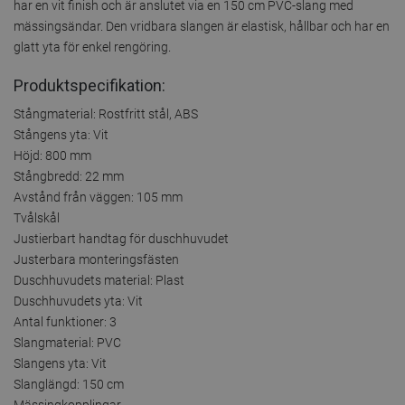
har en vit finish och är anslutet via en 150 cm PVC-slang med
mässingsändar. Den vridbara slangen är elastisk, hållbar och har en
glatt yta för enkel rengöring.
Produktspecifikation:
Stångmaterial: Rostfritt stål, ABS
Stångens yta: Vit
Höjd: 800 mm
Stångbredd: 22 mm
Avstånd från väggen: 105 mm
Tvålskål
Justierbart handtag för duschhuvudet
Justerbara monteringsfästen
Duschhuvudets material: Plast
Duschhuvudets yta: Vit
Antal funktioner: 3
Slangmaterial: PVC
Slangens yta: Vit
Slanglängd: 150 cm
Mässingkopplingar