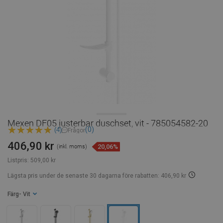
Mexen DF05 justerbar duschset, vit - 785054582-20
(0)
(4)
Frågor
406,90 kr
20,06%
(inkl. moms)
Listpris:
509,00 kr
Lägsta pris under de senaste 30 dagarna
före rabatten: 406,90 kr
Färg
- Vit