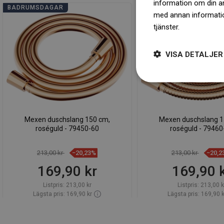
information om din a
BADRUMSDAGAR
BADRUMSDAGAR
med annan information
tjänster.
Dowiedz się 
VISA DETALJER
Mexen duschslang 150 cm,
Mexen duschslang 1
roséguld - 79450-60
roséguld - 79460
213,00 kr
−20,23%
213,00 kr
−20,2
169,90 kr
169,90 
Listpris:
213,00 kr
Listpris:
213,00 k
Lägsta pris: 169,90 kr
Lägsta pris: 169,90 k
Tillgänglighet:
Finns i lager först
Tillgänglighet:
2026-
Lägg i varukorg
Lägg i varuk