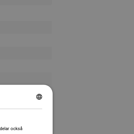
POLISH
CZECH
GERMAN
 delar också
ENGLISH