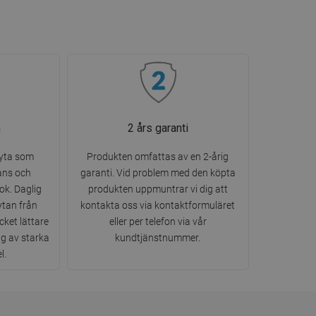
n
2 års garanti
 yta som
Produkten omfattas av en 2-årig
ans och
garanti. Vid problem med den köpta
ok. Daglig
produkten uppmuntrar vi dig att
ytan från
kontakta oss via kontaktformuläret
ket lättare
eller per telefon via vår
g av starka
kundtjänstnummer.
l.