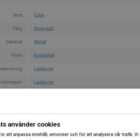
Serie
Cube
Färg
Rosa guld
Material
Metall
Form
Kvadratisk
ksanvisning
Ladda ner
information
Ladda ner
rantivillkor
Ladda ner
Producent
Visa
ts använder cookies
ör att anpassa innehåll, annonser och för att analysera vår trafik. Vi