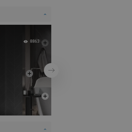
SWEDISH
FINNISH
PORTUGUESE
CROATIAN
Rundad walk-in-dus
8863
GREEK
SLOVENIAN
Nästa