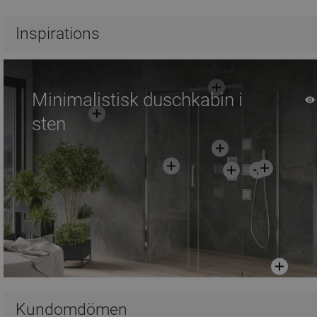
Jämför
favorite_border
Favoriter
Jämför
favorite_border
Fa
Inspirations
Minimalistisk duschkabin i
sten
Kundomdömen