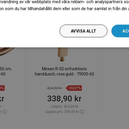
nvändning av vår webbplats med våra reklam- och analyspartners s
BADRUMSDAGAR
 som du har tillhandahållit dem eller som de har samlat in från din
więcej
AVVISA ALLT
AC
50 cm,
Mexen R-02 enfunktions
-60
handdusch, rosa guld - 79500-60
3%
424,00 kr
−20,07%
kr
338,90 kr
r
Listpris:
424,00 kr
r
Lägsta pris: 338,90 kr
09-08
Tillgänglighet:
Finns i lager först
org
Lägg i varukorg