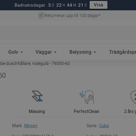
Visa
5
22
44
19
Badrumsdagar:
D
H
M
S
Returnerar upp till 100 dagar*
Golv
Väggar
Belysning
Trädgårdsp
e duschhållare, roséguld - 79350-60
60
Mässing
PerfectClean
2 års 
Mark:
Mexen
Serie:
Cube