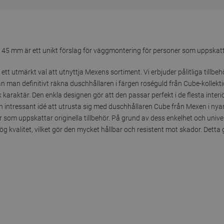
 mm är ett unikt förslag för väggmontering för personer som uppskattar 
 ett utmärkt val att utnyttja Mexens sortiment. Vi erbjuder pålitliga tillb
n man definitivt räkna duschhållaren i färgen roséguld från Cube-kollekt
karaktär. Den enkla designen gör att den passar perfekt i de flesta interiö
t en intressant idé att utrusta sig med duschhållaren Cube från Mexen i 
r som uppskattar originella tillbehör. På grund av dess enkelhet och univ
ög kvalitet, vilket gör den mycket hållbar och resistent mot skador. Detta g