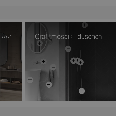
voriter
Jämför
favorite_border
Favoriter
Grafitmosaik i duschen
33904