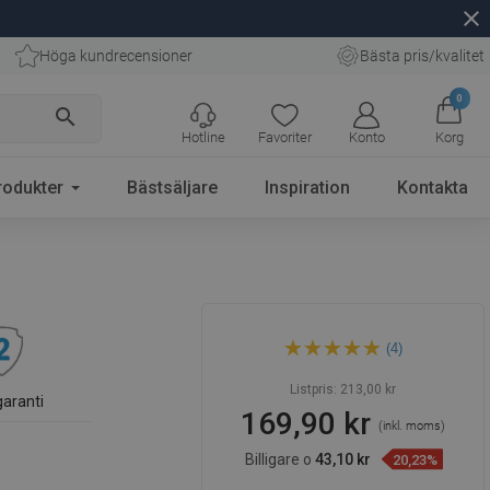
close
Höga kundrecensioner
Bästa pris/kvalitet
0
search
Hotline
Favoriter
Konto
Korg
rodukter
Bästsäljare
Inspiration
Kontakta
Mexen Cube duschhållare,
(4)
roséguld - 79350-60
Listpris:
213,00 kr
garanti
169,90 kr
(inkl. moms)
Billigare o
43,10 kr
20,23%