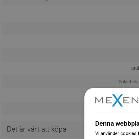
Bru
Säkerhets
Ga
Denna webbpla
Det är värt att köpa
Vi använder cookies f