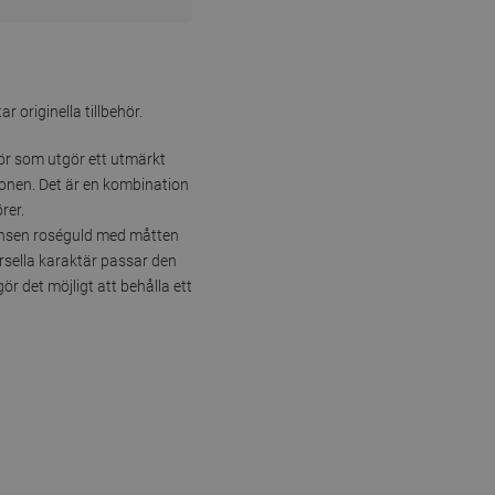
originella tillbehör.
ehör som utgör ett utmärkt
ionen. Det är en kombination
rer.
nyansen roséguld med måtten
ersella karaktär passar den
ör det möjligt att behålla ett