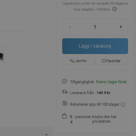
Lägsta pris under de senaste 30 dagarna
före rabatten: 169,90 kr
-
+
Lägg i varukorg
favorite_border
Favoriter
Jämför
Tillgänglighet:
Finns i lager först
Leverans från:
149.9 kr
Returnerar upp till 100 dagar
personer
köpte den här
5
produkten.
4