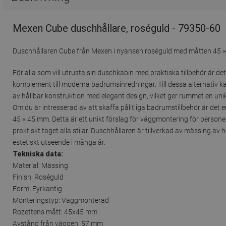
Mexen Cube duschhållare, roséguld - 79350-60
Duschhållaren Cube från Mexen i nyansen roséguld med måtten 45 × 45
För alla som vill utrusta sin duschkabin med praktiska tillbehör är det
komplement till moderna badrumsinredningar. Till dessa alternativ ka
av hållbar konstruktion med elegant design, vilket ger rummet en unik 
Om du är intresserad av att skaffa pålitliga badrumstillbehör är de
45 × 45 mm. Detta är ett unikt förslag för väggmontering för persone
praktiskt taget alla stilar. Duschhållaren är tillverkad av mässing av h
estetiskt utseende i många år.
Tekniska data:
Material: Mässing
Finish: Roséguld
Form: Fyrkantig
Monteringstyp: Väggmonterad
Rozettens mått: 45x45 mm
Avstånd från väggen: 57 mm