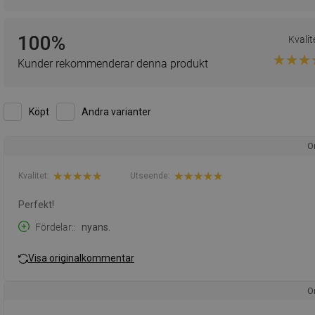
100%
Kvalit
Kunder rekommenderar denna produkt
Köpt
Andra varianter
O
Kvalitet:
Utseende:
Perfekt!
Fördelar:
nyans.
Visa originalkommentar
O