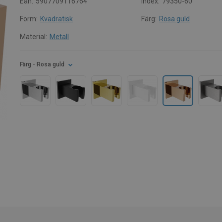
Ean:
5907709116764
Index:
79350-60
Form:
Kvadratisk
Färg:
Rosa guld
Material:
Metall
Färg
- Rosa guld